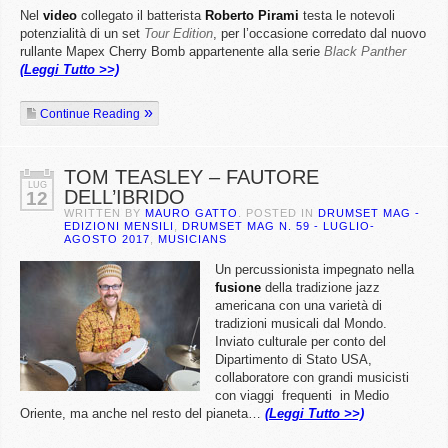
Nel
video
collegato il batterista
Roberto Pirami
testa le notevoli
potenzialità di un set
Tour Edition
, per l’occasione corredato dal nuovo
rullante Mapex Cherry Bomb appartenente alla serie
Black Panther
(Leggi Tutto >>)
Continue Reading
TOM TEASLEY – FAUTORE
LUG
DELL’IBRIDO
12
WRITTEN BY
MAURO GATTO
. POSTED IN
DRUMSET MAG -
EDIZIONI MENSILI
,
DRUMSET MAG N. 59 - LUGLIO-
AGOSTO 2017
,
MUSICIANS
Un percussionista impegnato nella
fusione
della tradizione jazz
americana con una varietà di
tradizioni musicali dal Mondo.
Inviato culturale per conto del
Dipartimento di Stato USA,
collaboratore con grandi musicisti
con viaggi frequenti in Medio
Oriente, ma anche nel resto del pianeta…
(Leggi Tutto >>)