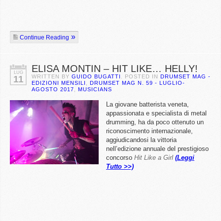
Continue Reading
ELISA MONTIN – HIT LIKE… HELLY!
LUG
WRITTEN BY
GUIDO BUGATTI
. POSTED IN
DRUMSET MAG -
11
EDIZIONI MENSILI
,
DRUMSET MAG N. 59 - LUGLIO-
AGOSTO 2017
,
MUSICIANS
La giovane batterista veneta,
appassionata e specialista di metal
drumming, ha da poco ottenuto un
riconoscimento internazionale,
aggiudicandosi la vittoria
nell’edizione annuale del prestigioso
concorso
Hit Like a Girl
(Leggi
Tutto >>)