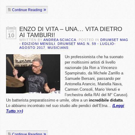
Continue Reading
ENZO DI VITA – UNA… VITA DIETRO
LUG
AI TAMBURI!
10
WRITTEN BY
ANDREA SCIACCA
. POSTED IN
DRUMSET MAG
- EDIZIONI MENSILI
,
DRUMSET MAG N. 59 - LUGLIO-
AGOSTO 2017
,
MUSICIANS
Un professionista che ha suonato
per moltissimi artisti di livello
nazionale (da Ron a Vincenzo
Spampinato, da Michele Zarrillo a
Samuele Bersani, passando per
Antonella Arancio, Mariella Nava,
Carmen Consoli, Mario Venuti e
l’orchestra della RAI del M° Caruso).
Un batterista preparatissimo e umile, oltre a un
incredibile didatta
.
Lo abbiamo incontrato nel suo studio alle pendici dell’Etna…
(Leggi
Tutto >>)
Continue Reading