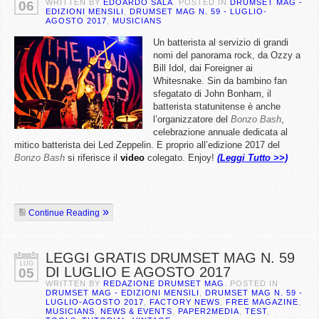
WRITTEN BY
EDOARDO SALA
. POSTED IN
DRUMSET MAG -
06
EDIZIONI MENSILI
,
DRUMSET MAG N. 59 - LUGLIO-
AGOSTO 2017
,
MUSICIANS
Un batterista al servizio di grandi
nomi del panorama rock, da Ozzy a
Bill Idol, dai Foreigner ai
Whitesnake. Sin da bambino fan
sfegatato di John Bonham, il
batterista statunitense è anche
l’organizzatore del
Bonzo Bash
,
celebrazione annuale dedicata al
mitico batterista dei Led Zeppelin. E proprio all’edizione 2017 del
Bonzo Bash
si riferisce il
video
colegato. Enjoy!
(Leggi Tutto >>)
Continue Reading
LEGGI GRATIS DRUMSET MAG N. 59
LUG
DI LUGLIO E AGOSTO 2017
05
WRITTEN BY
REDAZIONE DRUMSET MAG
. POSTED IN
DRUMSET MAG - EDIZIONI MENSILI
,
DRUMSET MAG N. 59 -
LUGLIO-AGOSTO 2017
,
FACTORY NEWS
,
FREE MAGAZINE
,
MUSICIANS
,
NEWS & EVENTS
,
PAPER2MEDIA
,
TEST
,