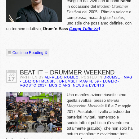
eseguito dal vivo con la band
Nerve
in occasione del
Modern Drummer
Festival
del 2005. Ritmica veloce e
complessa, ricca di
ghost notes
,
uno stile che possiamo definire, con
un termine riduttivo,
Drum’n Bass
(Leggi Tutto >>)
Continue Reading
BEAT IT – DRUMMER WEEKEND
LUG
WRITTEN BY
ALFREDO ROMEO
. POSTED IN
DRUMSET MAG
17
- EDIZIONI MENSILI
,
DRUMSET MAG N. 59 - LUGLIO-
AGOSTO 2017
,
MUSICIANS
,
NEWS & EVENTS
Una manifestazione riuscitissima
quella svoltasi presso
Merula
Magazzino Musicale
il 6 e 7 maggio
2017. Assoluto il livello artistico dei
batteristi invitati, numeroso e
soddisfatto il pubblico (l’evento era
totalmente gratuito), che non solo ha
potuto ascoltare e avvicinare tanti