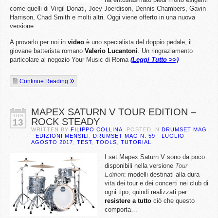
come quelli di Virgil Donati, Joey Joerdison, Dennis Chambers, Gavin
Harrison, Chad Smith e molti altri. Oggi viene offerto in una nuova
versione.
A provarlo per noi in
video
è uno specialista del doppio pedale, il
giovane batterista romano
Valerio Lucantoni
. Un ringraziamento
particolare al negozio Your Music di Roma
(Leggi Tutto >>)
Continue Reading
MAPEX SATURN V TOUR EDITION –
LUG
ROCK STEADY
13
WRITTEN BY
FILIPPO COLLINA
. POSTED IN
DRUMSET MAG
- EDIZIONI MENSILI
,
DRUMSET MAG N. 59 - LUGLIO-
AGOSTO 2017
,
TEST
,
TOOLS
,
TUTORIAL
I set Mapex Saturn V sono da poco
disponibili nella versione
Tour
Edition
: modelli destinati alla dura
vita dei tour e dei concerti nei club di
ogni tipo, quindi realizzati per
resistere a tutto
ciò che questo
comporta…