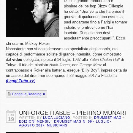
Di lui il grande trombettista e
pioniere del be bop Dizzy Gillespie
ha detto: “Una volta che ha preso il
groove, di qualunque tipo esso sia,
puoi andartene ﬁno a Parigi e tornare
indietro e lo ritrovi come l’hai
lasciato. Di quello non devi
assolutamente preoccuparti!”. Ecco
chi era mr. Mickey Roker.
Nonostante non si considerasse uno specialista degli assolo, era
capace di performance soliste di grande intensità, come dimostrato
dal
video
collegato, ripreso il 14 luglio 1987 alla
Yubin-Chokin Hall
di
Tokyo. Il trio del pianista
Hank Jones
, con
George Mraz
al
contrabbasso e Roker alla batteria, esegue “Billy Boy”, impreziosita da
un assolo del drummer scomparso il 22 maggio 2017 a Filadelﬁa
(Leggi Tutto >>)
Continue Reading
UNFORGETTABLE – PIERINO MUNARI
LUG
WRITTEN BY
LUCA LUCIANO
. POSTED IN
DRUMSET MAG -
19
EDIZIONI MENSILI
,
DRUMSET MAG N. 59 - LUGLIO-
AGOSTO 2017
,
MUSICIANS