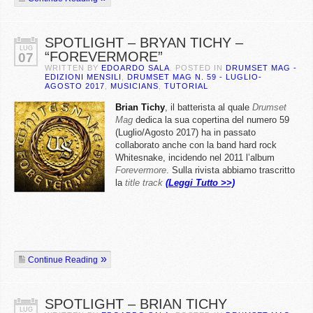
SPOTLIGHT – BRYAN TICHY –
LUG
“FOREVERMORE”
07
WRITTEN BY
EDOARDO SALA
. POSTED IN
DRUMSET MAG -
EDIZIONI MENSILI
,
DRUMSET MAG N. 59 - LUGLIO-
AGOSTO 2017
,
MUSICIANS
,
TUTORIAL
Brian Tichy
, il batterista al quale
Drumset
Mag
dedica la sua copertina del numero 59
(Luglio/Agosto 2017) ha in passato
collaborato anche con la band hard rock
Whitesnake, incidendo nel 2011 l’album
Forevermore
. Sulla rivista abbiamo trascritto
la
title track
(Leggi Tutto >>)
Continue Reading
SPOTLIGHT – BRIAN TICHY
LUG