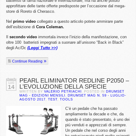
batteristi di fama nazionale e internazionale, ma ha anche potuto
approfittare delle tante offerte predisposte per l’occasione dal mega-
store di Roreto di Cherasco.
Nel
primo video
collegato a questo articolo potete ammirare parte
dell’esibizione di
Cora Coleman.
Il
secondo video
immortala invece l’inizio della manifestazione, con
oltre 100 batteristi impegnati a suonare all’unisono “Back in Black”
degli Ac/Dc
(Leggi Tutto >>)
Continue Reading
PEARL ELIMINATOR REDLINE P2050 –
LUG
L’EVOLUZIONE DELLA SPECIE
14
WRITTEN BY
VALERIO PETRIACHI
. POSTED IN
DRUMSET
MAG - EDIZIONI MENSILI
,
DRUMSET MAG N. 59 - LUGLIO-
AGOSTO 2017
,
TEST
,
TOOLS
C’è un pedale che ha passato
ampliamente la decade e che, da
quando è stato presentato, è uno dei
più venduti e apprezzati di sempre.
Un pedale che nel corso degli anni
ha entusiasmato piedi molto esigenti