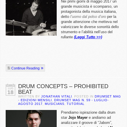
Nei primi giorni di maggio 2017 un
grande musicista è scomparso, un
protagonista della musica italiana,
detto
l’uomo dal polso d’oro
per la
grande attenzione che metteva nel
valorizzare le diverse sonorità dello
strumento e l’abilità nell’uso del
rullante
(Leggi Tutto >>)
Continue Reading
DRUM CONCEPTS – PROHIBITED
LUG
BEAT
18
WRITTEN BY
JONATHAN VITALI
. POSTED IN
DRUMSET MAG
- EDIZIONI MENSILI
,
DRUMSET MAG N. 59 - LUGLIO-
AGOSTO 2017
,
MUSICIANS
,
TUTORIAL
Prendiamo ispirazione dalla drum
star
Jojo Mayer
e andiamo ad
analizzare il groove di “Jabom”,