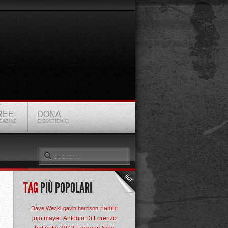
REE
DONA
GAZINE
E SOSTIENICI
TAG
PIÙ POPOLARI
namm
Dave Weckl
gavin harrison
jojo mayer
Antonio Di Lorenzo