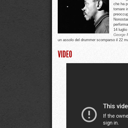
che ha p
tornare i
preoccup
Nonostan
performa
14 lugli
George 
un assolo del drummer scomparso il 22 m
VIDEO