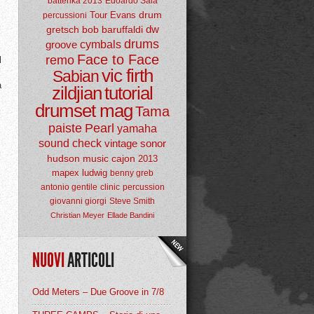
batterika 2013
Edoardo Sala
drum
Tour
Evans
percussioni
dw
gretsch
bob baruffaldi
drums
groove
cymbals
Face to Face
remo
l
vic firth
Sabian
a
zildjian
tutorial
drumset mag
Tama
paiste
Pearl
yamaha
sound check
vintage
sonor
hudson music
cajon
2013
mapex
ludwig
benny greb
antonio gentile
clinic
percussion
giovanni giorgi
Steve Smith
Christian Meyer
Ellade Bandini
NUOVI
ARTICOLI
Odd Meters – Due Groove in 7/8