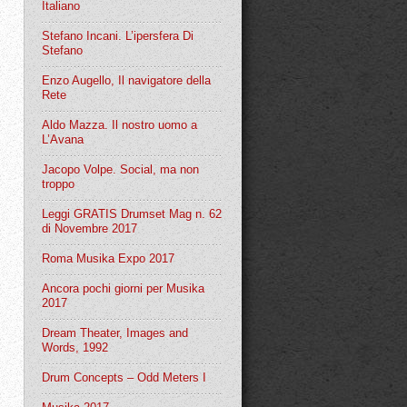
Italiano
Stefano Incani. L’ipersfera Di
Stefano
Enzo Augello, Il navigatore della
Rete
Aldo Mazza. Il nostro uomo a
L’Avana
Jacopo Volpe. Social, ma non
troppo
Leggi GRATIS Drumset Mag n. 62
di Novembre 2017
Roma Musika Expo 2017
Ancora pochi giorni per Musika
2017
Dream Theater, Images and
Words, 1992
Drum Concepts – Odd Meters I