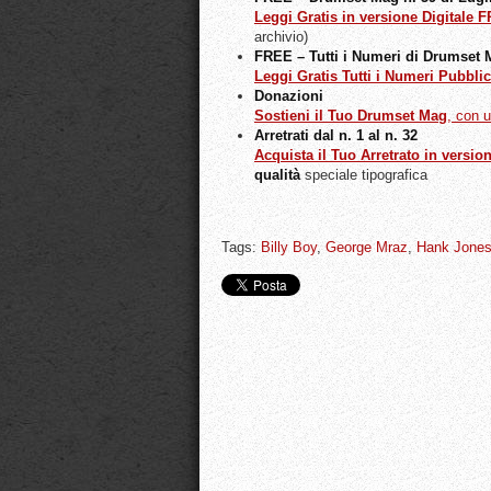
Leggi Gratis in versione Digitale 
archivio)
FREE – Tutti i Numeri di Drumset
Leggi Gratis Tutti i Numeri Pubblic
Donazioni
Sostieni il Tuo Drumset Mag
, con 
Arretrati dal n. 1 al n. 32
Acquista il Tuo Arretrato in versio
qualità
speciale tipografica
Tags:
Billy Boy
,
George Mraz
,
Hank Jone