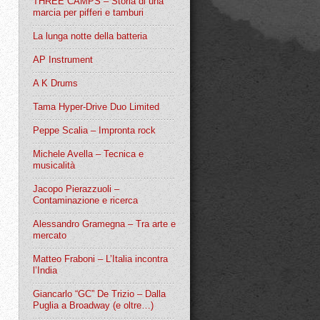
THREE CAMPS – Storia di una
marcia per pifferi e tamburi
La lunga notte della batteria
AP Instrument
A K Drums
Tama Hyper-Drive Duo Limited
Peppe Scalia – Impronta rock
Michele Avella – Tecnica e
musicalità
Jacopo Pierazzuoli –
Contaminazione e ricerca
Alessandro Gramegna – Tra arte e
mercato
Matteo Fraboni – L’Italia incontra
l’India
Giancarlo “GC” De Trizio – Dalla
Puglia a Broadway (e oltre…)