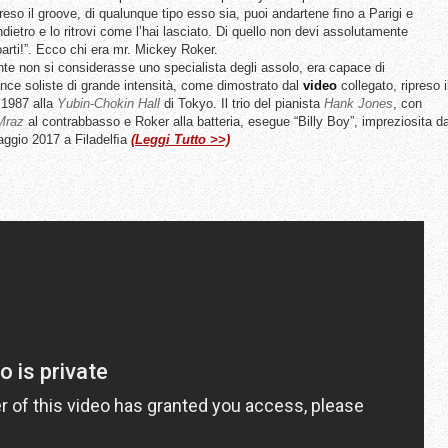
reso il groove, di qualunque tipo esso sia, puoi andartene ﬁno a Parigi e
ndietro e lo ritrovi come l’hai lasciato. Di quello non devi assolutamente
arti!”. Ecco chi era mr. Mickey Roker.
te non si considerasse uno specialista degli assolo, era capace di
nce soliste di grande intensità, come dimostrato dal
video
collegato, ripreso i
o 1987 alla
Yubin-Chokin Hall
di Tokyo. Il trio del pianista
Hank Jones
, con
Mraz
al contrabbasso e Roker alla batteria, esegue “Billy Boy”, impreziosita d
aggio 2017 a Filadelﬁa
(Leggi Tutto >>)