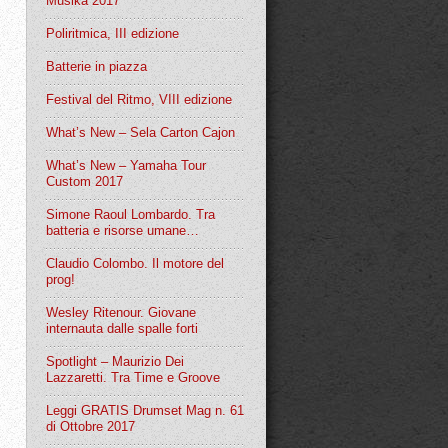
Musika 2017
Poliritmica, III edizione
Batterie in piazza
Festival del Ritmo, VIII edizione
What’s New – Sela Carton Cajon
What’s New – Yamaha Tour
Custom 2017
Simone Raoul Lombardo. Tra
batteria e risorse umane…
Claudio Colombo. Il motore del
prog!
Wesley Ritenour. Giovane
internauta dalle spalle forti
Spotlight – Maurizio Dei
Lazzaretti. Tra Time e Groove
Leggi GRATIS Drumset Mag n. 61
di Ottobre 2017