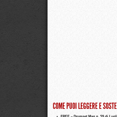
COME PUOI LEGGERE E SOST
FREE – Drumset Mag n. 59 di Lugl