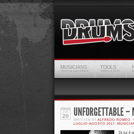
MUSICIANS
TOOLS
VIDEO & GALLERIES
VIDEO & TEST
&
UNFORGETTABLE – 
LUG
20
WRITTEN BY
ALFREDO ROMEO
.
LUGLIO-AGOSTO 2017
,
MUSICIA
Di lui il