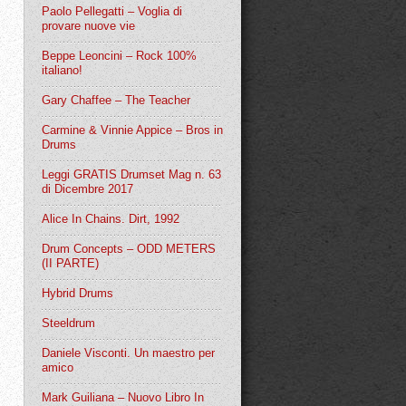
Paolo Pellegatti – Voglia di
provare nuove vie
Beppe Leoncini – Rock 100%
italiano!
Gary Chaffee – The Teacher
Carmine & Vinnie Appice – Bros in
Drums
Leggi GRATIS Drumset Mag n. 63
di Dicembre 2017
Alice In Chains. Dirt, 1992
Drum Concepts – ODD METERS
(II PARTE)
Hybrid Drums
Steeldrum
Daniele Visconti. Un maestro per
amico
Mark Guiliana – Nuovo Libro In