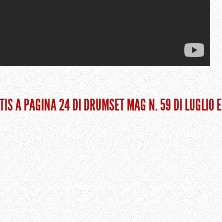
TIS A PAGINA 24 DI DRUMSET MAG N. 59 DI LUGLIO E