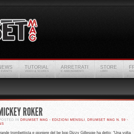
NEWS
TUTORIAL
ARRETRATI
STORE
F
 EVENTS
VIDEO & SCORES
E ABBONAMENTI
LIBRI
MA
MICKEY ROKER
 POSTED IN
DRUMSET MAG - EDIZIONI MENSILI
,
DRUMSET MAG N. 59 -
NS
 grande trombettista e pioniere del be bop Dizzy Gillespie ha detto: “Una volta