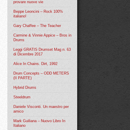
provare nuove vie
Beppe Leoncini – Rock 100%
italiano!
Gary Chaffee – The Teacher
Carmine & Vinnie Appice – Bros in
Drums
Leggi GRATIS Drumset Mag n. 63
di Dicembre 2017
Alice In Chains. Dirt, 1992
Drum Concepts – ODD METERS
(II PARTE)
Hybrid Drums
Steeldrum
Daniele Visconti. Un maestro per
amico
Mark Guiliana – Nuovo Libro In
Italiano