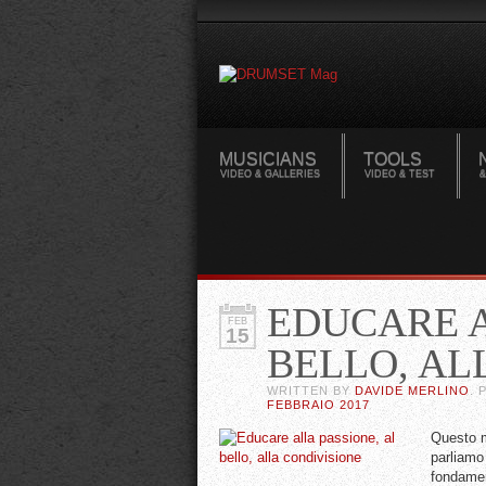
MUSICIANS
TOOLS
VIDEO & GALLERIES
VIDEO & TEST
&
EDUCARE A
FEB
15
BELLO, AL
WRITTEN BY
DAVIDE MERLINO
. 
FEBBRAIO 2017
Questo m
parliamo
fondamen