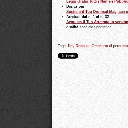
Leggi Gratis Tutti i Numeri Pubblic
Donazioni
Sostieni il Tuo Drumset Mag
, con 
Arretrati dal n. 1 al n. 32
Acquista il Tuo Arretrato in versio
qualità
speciale tipografica
Tags:
Ney Rosauro
,
Orchestra di percussi