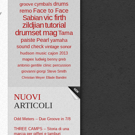
drums
groove
cymbals
Face to Face
remo
y
vic firth
Sabian
zildjian
tutorial
drumset mag
Tama
paiste
Pearl
yamaha
sound check
vintage
sonor
hudson music
cajon
2013
mapex
ludwig
benny greb
antonio gentile
clinic
percussion
giovanni giorgi
Steve Smith
Christian Meyer
Ellade Bandini
NUOVI
ARTICOLI
Odd Meters – Due Groove in 7/8
THREE CAMPS – Storia di una
marcia per pifferi e tamburi