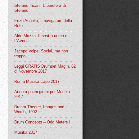
Stefano Incani. L’ipersfera Di
Stefano
Enzo Augello, Il navigatore della
Rete
Aldo Mazza. Il nostro uomo a
L’Avana
Jacopo Volpe. Social, ma non
troppo
Leggi GRATIS Drumset Mag n. 62
di Novembre 2017
Roma Musika Expo 2017
Ancora pochi giorni per Musika
2017
Dream Theater, Images and
Words, 1992
Drum Concepts – Odd Meters I
Musika 2017