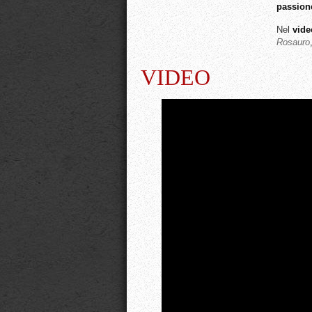
passion
Nel
vide
Rosauro
VIDEO