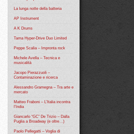
La lunga notte della batteria
AP Instrument
A K Drums
Tama Hyper-Drive Duo Limited
Peppe Scalia – Impronta rock
Michele Avella – Tecnica e
musicalità
Jacopo Pierazzuoli –
Contaminazione e ricerca
Alessandro Gramegna – Tra arte e
mercato
Matteo Fraboni – L’Italia incontra
l’India
Giancarlo “GC” De Trizio – Dalla
Puglia a Broadway (e oltre…)
Paolo Pellegatti – Voglia di