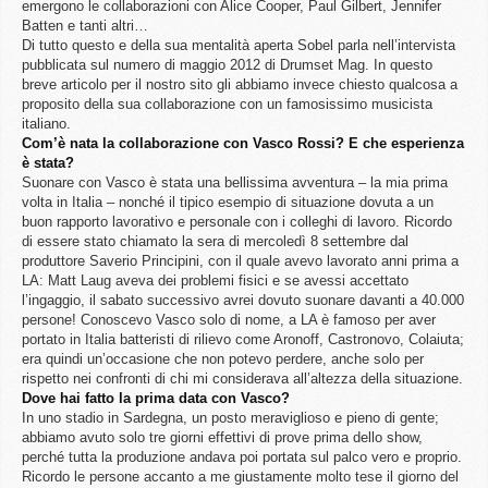
emergono le collaborazioni con Alice Cooper, Paul Gilbert, Jennifer
Batten e tanti altri…
Di tutto questo e della sua mentalità aperta Sobel parla nell’intervista
pubblicata sul numero di maggio 2012 di Drumset Mag. In questo
breve articolo per il nostro sito gli abbiamo invece chiesto qualcosa a
proposito della sua collaborazione con un famosissimo musicista
italiano.
Com’è nata la collaborazione con Vasco Rossi? E che esperienza
è stata?
Suonare con Vasco è stata una bellissima avventura – la mia prima
volta in Italia – nonché il tipico esempio di situazione dovuta a un
buon rapporto lavorativo e personale con i colleghi di lavoro. Ricordo
di essere stato chiamato la sera di mercoledì 8 settembre dal
produttore Saverio Principini, con il quale avevo lavorato anni prima a
LA: Matt Laug aveva dei problemi fisici e se avessi accettato
l’ingaggio, il sabato successivo avrei dovuto suonare davanti a 40.000
persone! Conoscevo Vasco solo di nome, a LA è famoso per aver
portato in Italia batteristi di rilievo come Aronoff, Castronovo, Colaiuta;
era quindi un’occasione che non potevo perdere, anche solo per
rispetto nei confronti di chi mi considerava all’altezza della situazione.
Dove hai fatto la prima data con Vasco?
In uno stadio in Sardegna, un posto meraviglioso e pieno di gente;
abbiamo avuto solo tre giorni effettivi di prove prima dello show,
perché tutta la produzione andava poi portata sul palco vero e proprio.
Ricordo le persone accanto a me giustamente molto tese il giorno del