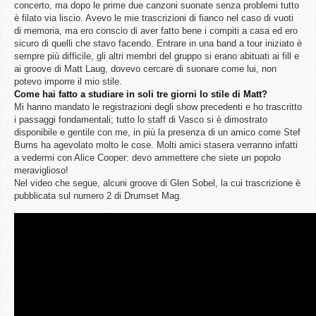
concerto, ma dopo le prime due canzoni suonate senza problemi tutto
è filato via liscio. Avevo le mie trascrizioni di fianco nel caso di vuoti
di memoria, ma ero conscio di aver fatto bene i compiti a casa ed ero
sicuro di quelli che stavo facendo. Entrare in una band a tour iniziato è
sempre più difficile, gli altri membri del gruppo si erano abituati ai fill e
ai groove di Matt Laug, dovevo cercare di suonare come lui, non
potevo imporre il mio stile.
Come hai fatto a studiare in soli tre giorni lo stile di Matt?
Mi hanno mandato le registrazioni degli show precedenti e ho trascritto
i passaggi fondamentali; tutto lo staff di Vasco si è dimostrato
disponibile e gentile con me, in più la presenza di un amico come Stef
Burns ha agevolato molto le cose. Molti amici stasera verranno infatti
a vedermi con Alice Cooper: devo ammettere che siete un popolo
meraviglioso!
Nel video che segue, alcuni groove di Glen Sobel, la cui trascrizione è
pubblicata sul numero 2 di Drumset Mag.