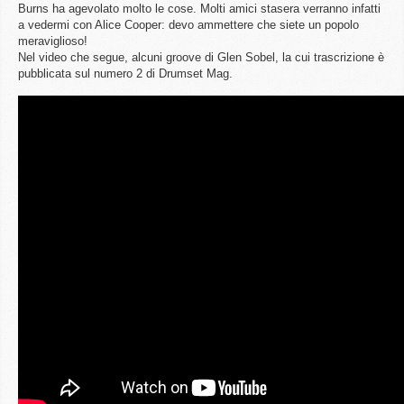
Burns ha agevolato molto le cose. Molti amici stasera verranno infatti
a vedermi con Alice Cooper: devo ammettere che siete un popolo
meraviglioso!
Nel video che segue, alcuni groove di Glen Sobel, la cui trascrizione è
pubblicata sul numero 2 di Drumset Mag.