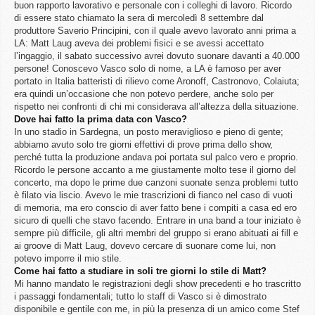
buon rapporto lavorativo e personale con i colleghi di lavoro. Ricordo
di essere stato chiamato la sera di mercoledì 8 settembre dal
produttore Saverio Principini, con il quale avevo lavorato anni prima a
LA: Matt Laug aveva dei problemi fisici e se avessi accettato
l’ingaggio, il sabato successivo avrei dovuto suonare davanti a 40.000
persone! Conoscevo Vasco solo di nome, a LA è famoso per aver
portato in Italia batteristi di rilievo come Aronoff, Castronovo, Colaiuta;
era quindi un’occasione che non potevo perdere, anche solo per
rispetto nei confronti di chi mi considerava all’altezza della situazione.
Dove hai fatto la prima data con Vasco?
In uno stadio in Sardegna, un posto meraviglioso e pieno di gente;
abbiamo avuto solo tre giorni effettivi di prove prima dello show,
perché tutta la produzione andava poi portata sul palco vero e proprio.
Ricordo le persone accanto a me giustamente molto tese il giorno del
concerto, ma dopo le prime due canzoni suonate senza problemi tutto
è filato via liscio. Avevo le mie trascrizioni di fianco nel caso di vuoti
di memoria, ma ero conscio di aver fatto bene i compiti a casa ed ero
sicuro di quelli che stavo facendo. Entrare in una band a tour iniziato è
sempre più difficile, gli altri membri del gruppo si erano abituati ai fill e
ai groove di Matt Laug, dovevo cercare di suonare come lui, non
potevo imporre il mio stile.
Come hai fatto a studiare in soli tre giorni lo stile di Matt?
Mi hanno mandato le registrazioni degli show precedenti e ho trascritto
i passaggi fondamentali; tutto lo staff di Vasco si è dimostrato
disponibile e gentile con me, in più la presenza di un amico come Stef