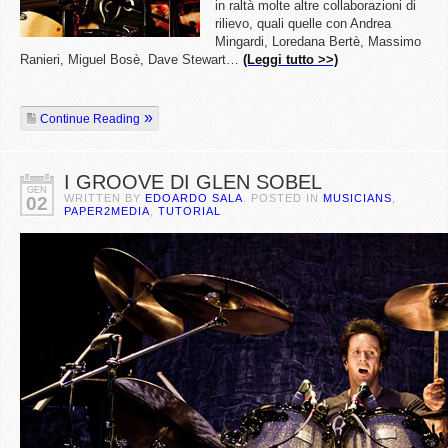
in raltà molte altre collaborazioni di
rilievo, quali quelle con Andrea
Mingardi, Loredana Bertè, Massimo
Ranieri, Miguel Bosè, Dave Stewart…
(Leggi tutto >>)
Continue Reading
I GROOVE DI GLEN SOBEL
GEN
WRITTEN BY
EDOARDO SALA
. POSTED IN
MUSICIANS
,
02
PAPER2MEDIA
,
TUTORIAL