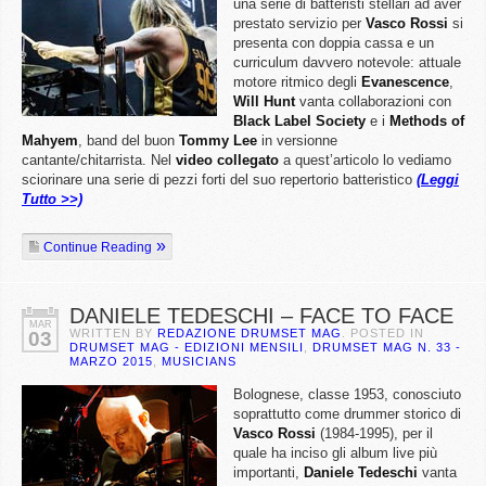
una serie di batteristi stellari ad aver
prestato servizio per
Vasco Rossi
si
presenta con doppia cassa e un
curriculum davvero notevole: attuale
motore ritmico degli
Evanescence
,
Will Hunt
vanta collaborazioni con
Black Label Society
e i
Methods of
Mahyem
, band del buon
Tommy Lee
in versionne
cantante/chitarrista. Nel
video collegato
a quest’articolo lo vediamo
sciorinare una serie di pezzi forti del suo repertorio batteristico
(Leggi
Tutto >>)
Continue Reading
DANIELE TEDESCHI – FACE TO FACE
MAR
WRITTEN BY
REDAZIONE DRUMSET MAG
. POSTED IN
03
DRUMSET MAG - EDIZIONI MENSILI
,
DRUMSET MAG N. 33 -
MARZO 2015
,
MUSICIANS
Bolognese, classe 1953, conosciuto
soprattutto come drummer storico di
Vasco Rossi
(1984-1995), per il
quale ha inciso gli album live più
importanti,
Daniele Tedeschi
vanta