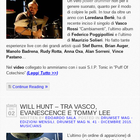
Un vero
power drummer
non per il
genere suonato, quanto per il modo
di colpire le pelli. In tour da oltre un
anno con
Loredana Bertè
, ha di
recente inciso il singolo di
Vasco
Rossi
“Cambiamenti”, l’ultimo album
di
Federico Poggipollini
e l’ultimo
di
Maurizio Solieri
. Ho fatto tante
esperienze live con dei grandi artisti quali
Stef Burns
,
Brian Auger
,
Manolo Badrena
,
Rudy Rotta
,
Anna Oxa
,
Alan Sorreni
,
Vince
Pastano
…
Nel
video
collegato lo ammiriamo con i suoi S.I.P. Tonic in “Puff Of
Cotechino”
(Leggi Tutto >>)
Continue Reading
WILL HUNT – TRA VASCO,
DIC
EVANESCENCE E TOMMY LEE
02
WRITTEN BY
EDOARDO SALA
. POSTED IN
DRUMSET MAG -
EDIZIONI MENSILI
,
DRUMSET MAG N. 41 - DICEMBRE 2015
,
MUSICIANS
L’ultimo (in ordine di apparizione) di