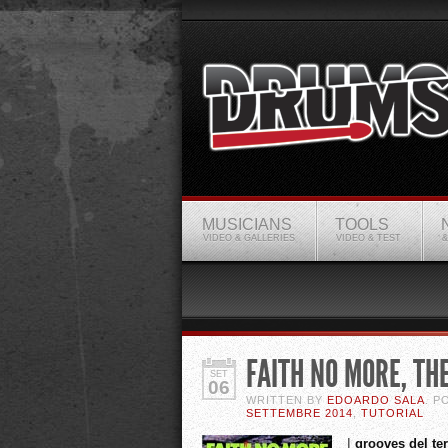
MUSICIANS
TOOLS
VIDEO & GALLERIES
VIDEO & TEST
&
FAITH NO MORE, THE
SET
06
WRITTEN BY
EDOARDO SALA
. P
SETTEMBRE 2014
,
TUTORIAL
I
grooves del te