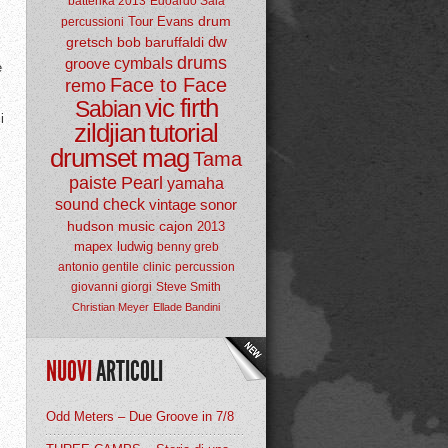
batterika 2013
Edoardo Sala
drum
Tour
Evans
percussioni
dw
gretsch
bob baruffaldi
drums
groove
cymbals
e
Face to Face
remo
vic firth
Sabian
i
zildjian
tutorial
drumset mag
Tama
paiste
Pearl
yamaha
sound check
vintage
sonor
hudson music
cajon
2013
mapex
ludwig
benny greb
antonio gentile
clinic
percussion
giovanni giorgi
Steve Smith
Christian Meyer
Ellade Bandini
NUOVI
ARTICOLI
Odd Meters – Due Groove in 7/8