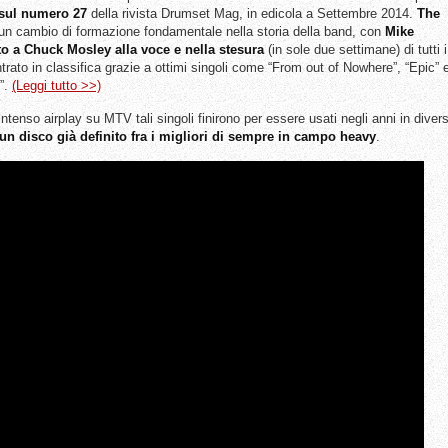
i sul numero 27
della rivista Drumset Mag, in edicola a Settembre 2014.
The
un cambio di formazione fondamentale nella storia della band, con
Mike
o a Chuck Mosley alla voce e nella stesura
(in sole due settimane) di tutti i
ntrato in classifica grazie a ottimi singoli come “From out of Nowhere”, “Epic” 
s”.
(Leggi tutto >>)
ntenso airplay su MTV tali singoli finirono per essere usati negli anni in divers
un disco già definito fra i migliori di sempre in campo heavy
.