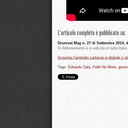
L’articolo completo è pubblicato su:
Drumset Mag n. 27 di Settembre 2014, d
In Abbonamento e in edicola in tutta Itali
Acquista l’arretrato cartaceo e digitale o a
Tags:
Edoardo Sala
,
Faith No More
,
groov