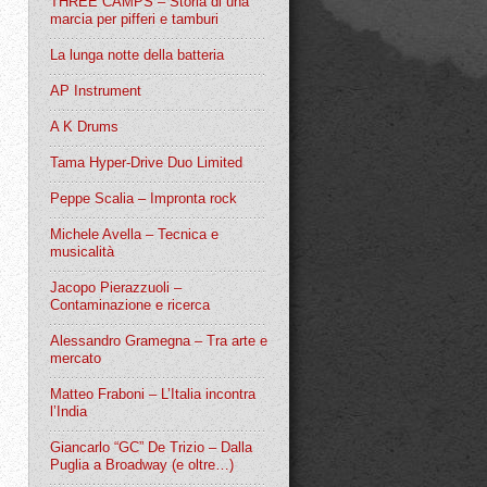
THREE CAMPS – Storia di una
marcia per pifferi e tamburi
La lunga notte della batteria
AP Instrument
A K Drums
Tama Hyper-Drive Duo Limited
Peppe Scalia – Impronta rock
Michele Avella – Tecnica e
musicalità
Jacopo Pierazzuoli –
Contaminazione e ricerca
Alessandro Gramegna – Tra arte e
mercato
Matteo Fraboni – L’Italia incontra
l’India
Giancarlo “GC” De Trizio – Dalla
Puglia a Broadway (e oltre…)