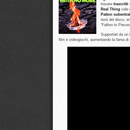
trovare
trascritt
Real Thing
vide 
Patton subentrat
testi del disco, e
“Fallino to Piece
Supportati da un i
film e videogiochi, aumentando la fama di