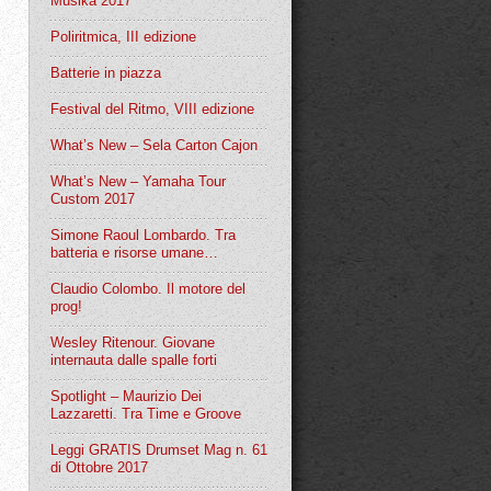
Musika 2017
Poliritmica, III edizione
Batterie in piazza
Festival del Ritmo, VIII edizione
What’s New – Sela Carton Cajon
What’s New – Yamaha Tour
Custom 2017
Simone Raoul Lombardo. Tra
batteria e risorse umane…
Claudio Colombo. Il motore del
prog!
Wesley Ritenour. Giovane
internauta dalle spalle forti
Spotlight – Maurizio Dei
Lazzaretti. Tra Time e Groove
Leggi GRATIS Drumset Mag n. 61
di Ottobre 2017