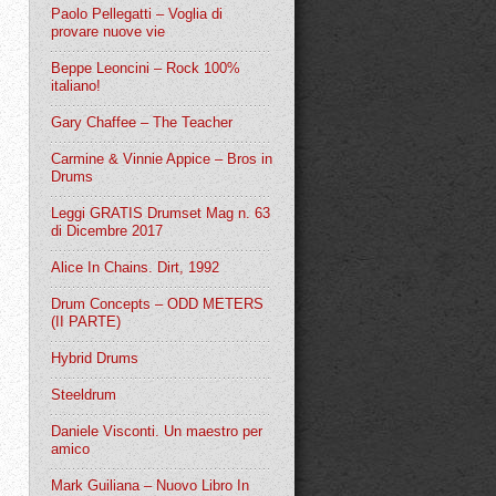
Paolo Pellegatti – Voglia di
provare nuove vie
Beppe Leoncini – Rock 100%
italiano!
Gary Chaffee – The Teacher
Carmine & Vinnie Appice – Bros in
Drums
Leggi GRATIS Drumset Mag n. 63
di Dicembre 2017
Alice In Chains. Dirt, 1992
Drum Concepts – ODD METERS
(II PARTE)
Hybrid Drums
Steeldrum
Daniele Visconti. Un maestro per
amico
Mark Guiliana – Nuovo Libro In