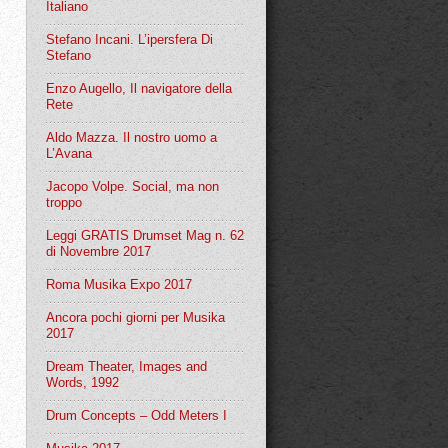
Italiano
Stefano Incani. L’ipersfera Di
Stefano
Enzo Augello, Il navigatore della
Rete
Aldo Mazza. Il nostro uomo a
L’Avana
Jacopo Volpe. Social, ma non
troppo
Leggi GRATIS Drumset Mag n. 62
di Novembre 2017
Roma Musika Expo 2017
Ancora pochi giorni per Musika
2017
Dream Theater, Images and
Words, 1992
Drum Concepts – Odd Meters I