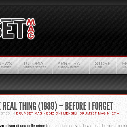
NEWS
TUTORIAL
ARRETRATI
STORE
F
 EVENTS
VIDEO & SCORES
E ABBONAMENTI
LIBRI
MA
 REAL THING (1989) – BEFORE I FORGET
OSTED IN
DRUMSET MAG - EDIZIONI MENSILI
,
DRUMSET MAG N. 27 –
rzo disco
di una delle prime formazioni crossover della storia del rock li potet