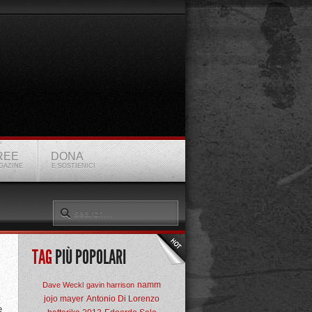
REE
DONA
GAZINE
E SOSTIENICI
TAG
PIÙ POPOLARI
namm
Dave Weckl
gavin harrison
jojo mayer
Antonio Di Lorenzo
e