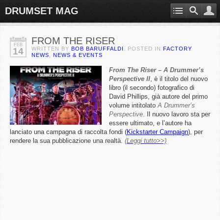
DRUMSET MAG
FROM THE RISER
FEB
WRITTEN BY
BOB BARUFFALDI
. POSTED IN
FACTORY
14
NEWS
,
NEWS & EVENTS
From The Riser – A Drummer’s
Perspective II
, è il titolo del nuovo
libro (il secondo) fotografico di
David Phillips, già autore del primo
volume intitolato
A Drummer’s
Perspective
. Il nuovo lavoro sta per
essere ultimato, e l’autore ha
lanciato una campagna di raccolta fondi (
Kickstarter Campaign
), per
rendere la sua pubblicazione una realtà.
(Leggi tutto>>)