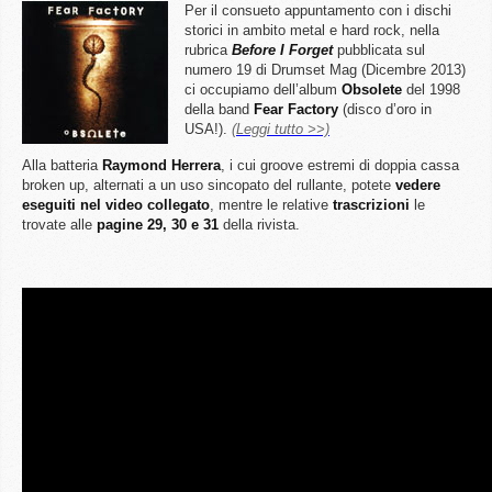
Per il consueto appuntamento con i dischi
storici in ambito metal e hard rock, nella
rubrica
Before I Forget
pubblicata sul
numero 19 di Drumset Mag (Dicembre 2013)
ci occupiamo dell’album
Obsolete
del 1998
della band
Fear Factory
(disco d’oro in
USA!).
(Leggi tutto >>)
Alla batteria
Raymond Herrera
, i cui groove estremi di doppia cassa
broken up, alternati a un uso sincopato del rullante, potete
vedere
eseguiti nel video collegato
, mentre le relative
trascrizioni
le
trovate alle
pagine 29, 30 e 31
della rivista.