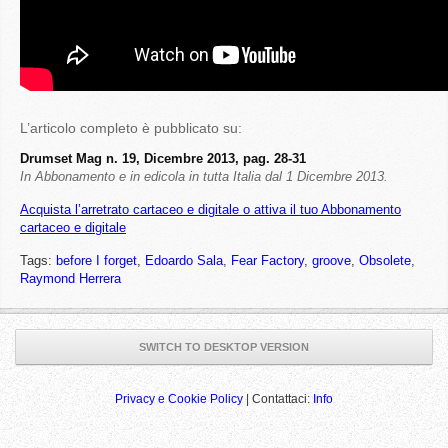
L’articolo completo è pubblicato su:
Drumset Mag n. 19, Dicembre 2013, pag. 28-31
In Abbonamento e in edicola in tutta Italia dal 1 Dicembre 2013.
Acquista l’arretrato cartaceo e digitale o attiva il tuo Abbonamento
cartaceo e digitale
Tags:
before I forget
,
Edoardo Sala
,
Fear Factory
,
groove
,
Obsolete
,
Raymond Herrera
SWITCH TO DESKTOP VERSION
Privacy e Cookie Policy
| Contattaci:
Info