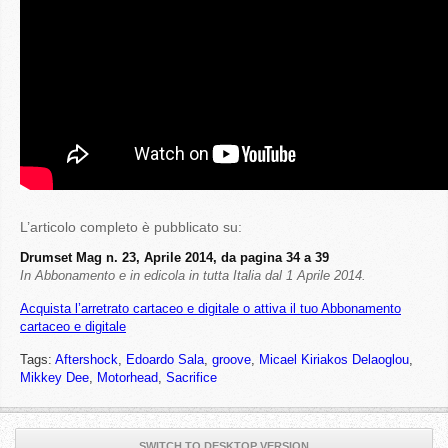
L’articolo completo è pubblicato su:
Drumset Mag n. 23, Aprile 2014, da pagina 34 a 39
In Abbonamento e in edicola in tutta Italia dal 1 Aprile 2014.
Acquista l’arretrato cartaceo e digitale o attiva il tuo Abbonamento
cartaceo e digitale
Tags:
Aftershock
,
Edoardo Sala
,
groove
,
Micael Kiriakos Delaoglou
,
Mikkey Dee
,
Motorhead
,
Sacrifice
SWITCH TO DESKTOP VERSION