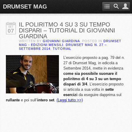
DRUMSET MAG
IL POLIRITMO 4 SU 3 SU TEMPO
SET
DISPARI – TUTORIAL DI GIOVANNI
07
GIARDINA
WRITTEN BY
GIOVANNI GIARDINA
. POSTED IN
DRUMSET
MAG - EDIZIONI MENSILI
,
DRUMSET MAG N. 27 –
SETTEMBRE 2014
,
TUTORIAL
L’esercizio proposto a pag. 79 del n.
27 di Drumset Mag, in edicola a
Settembre 2014, mette in evidenza
come sia possibile suonare il
poliritmo di 4 su 3 su un tempo
dispari di 3/4
. L’esercizio proposto
si articola a sua volta in
sette
esercizi
da eseguire dapprima sul
rullante
e poi sull’
intero set
.
(Leggi tutto >>)