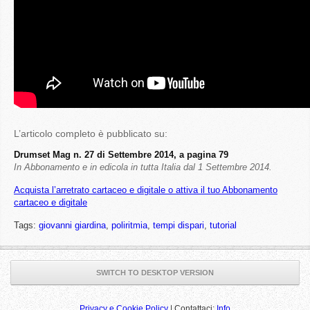
L’articolo completo è pubblicato su:
Drumset Mag n. 27 di Settembre 2014, a pagina 79
In Abbonamento e in edicola in tutta Italia dal 1 Settembre 2014.
Acquista l’arretrato cartaceo e digitale o attiva il tuo Abbonamento
cartaceo e digitale
Tags:
giovanni giardina
,
poliritmia
,
tempi dispari
,
tutorial
SWITCH TO DESKTOP VERSION
Privacy e Cookie Policy
| Contattaci:
Info