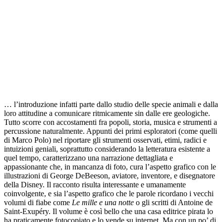
… l’introduzione infatti parte dallo studio delle specie animali e dalla
loro attitudine a comunicare ritmicamente sin dalle ere geologiche.
Tutto scorre con accostamenti fra popoli, storia, musica e strumenti a
percussione naturalmente. Appunti dei primi esploratori (come quelli
di Marco Polo) nel riportare gli strumenti osservati, etimi, radici e
intuizioni geniali, soprattutto considerando la letteratura esistente a
quel tempo, caratterizzano una narrazione dettagliata e
appassionante che, in mancanza di foto, cura l’aspetto grafico con le
illustrazioni di George DeBeeson, aviatore, inventore, e disegnatore
della Disney. Il racconto risulta interessante e umanamente
coinvolgente, e sia l’aspetto grafico che le parole ricordano i vecchi
volumi di fiabe come
Le mille e una notte
o gli scritti di Antoine de
Saint-Exupéry. Il volume è così bello che una casa editrice pirata lo
ha praticamente fotocopiato e lo vende su internet. Ma con un po’ di