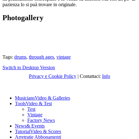
pazienza lo si puà trovare in originale.
Photogallery
Tags:
drums
,
through ages
,
vintage
Switch to Desktop Version
Privacy e Cookie Policy
| Contattaci:
Info
Musicians
Video & Galleries
Tools
Video & Test
Test
Vintage
Factory News
News
& Events
Tutorial
Video & Scores
Arretrati
e Abbonamenti