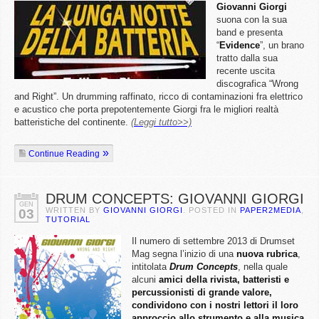
Giovanni
Giorgi
suona con la sua
band e presenta
“
Evidence
”, un brano
tratto dalla sua
recente uscita
discografica “Wrong
and Right”. Un drumming raffinato, ricco di contaminazioni fra elettrico
e acustico che porta prepotentemente Giorgi fra le migliori realtà
batteristiche del continente.
(Leggi tutto>>)
Continue Reading
DRUM CONCEPTS: GIOVANNI GIORGI
GEN
WRITTEN BY
GIOVANNI GIORGI
. POSTED IN
PAPER2MEDIA
,
03
TUTORIAL
Il numero di settembre 2013 di Drumset
Mag segna l’inizio di una
nuova rubrica
,
intitolata
Drum Concepts
, nella quale
alcuni
amici della rivista, batteristi e
percussionisti di grande valore,
condividono con i nostri lettori il loro
approccio allo strumento e alla musica