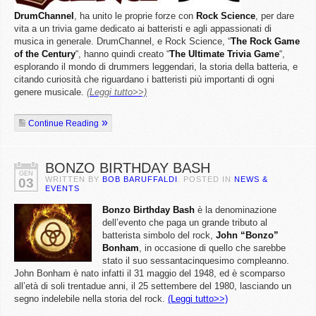
DrumChannel
, ha unito le proprie forze con
Rock
Science
, per dare
vita a un trivia game dedicato ai batteristi e agli appassionati di
musica in generale. DrumChannel, e Rock Science, “
The Rock Game
of the Century
“, hanno quindi creato “
The Ultimate Trivia Game
“,
esplorando il mondo di drummers leggendari, la storia della batteria, e
citando curiosità che riguardano i batteristi più importanti di ogni
genere musicale.
(Leggi tutto>>)
Continue Reading
BONZO BIRTHDAY BASH
GEN
WRITTEN BY
BOB BARUFFALDI
. POSTED IN
NEWS &
03
EVENTS
Bonzo
Birthday
Bash
è la denominazione
dell’evento che paga un grande tributo al
batterista simbolo del rock,
John “Bonzo”
Bonham
, in occasione di quello che sarebbe
stato il suo sessantacinquesimo compleanno.
John Bonham è nato infatti il 31 maggio del 1948, ed è scomparso
all’età di soli trentadue anni, il 25 settembere del 1980, lasciando un
segno indelebile nella storia del rock.
(Leggi tutto>>)