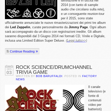
lavorazione e in uscita nel
2014 (con tanto di sample
audio che circolano sulla rete),
e un conseguente reunion-tour
per il 2015, sono state
ufficialmente annunciate le nuove rimasterizzazioni dei primi tre album
dei
Led
Zeppelin
, curate personalmente da
Jimmy
Page
. Ogni album
sarà accompagnato da un disco con registrazioni inedite. Gli album
saranno disponibili dal 3 Giugno 2014 nei formati CD, Vinile e Digitale,
inclusa una Limited Edition Super Deluxe.
(Leggi tutto>>)
Continue Reading
ROCK SCIENCE/DRUMCHANNEL
GEN
TRIVIA GAME
03
WRITTEN BY
BOB BARUFFALDI
. POSTED IN
FACTORY
NEWS
Il canale
televisivo (e
fonte di
contenuti
video per
batteristi)