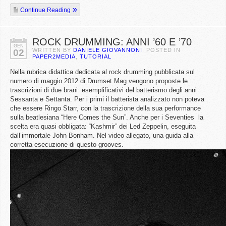
Continue Reading
ROCK DRUMMING: ANNI ’60 E ’70
GEN
WRITTEN BY
DANIELE GIOVANNONI
. POSTED IN
02
PAPER2MEDIA
,
TUTORIAL
Nella rubrica didattica dedicata al rock drumming pubblicata sul
numero di maggio 2012 di Drumset Mag vengono proposte le
trascrizioni di due brani esemplificativi del batterismo degli anni
Sessanta e Settanta. Per i primi il batterista analizzato non poteva
che essere Ringo Starr, con la trascrizione della sua performance
sulla beatlesiana “Here Comes the Sun”. Anche per i Seventies la
scelta era quasi obbligata: “Kashmir” dei Led Zeppelin, eseguita
dall’immortale John Bonham. Nel video allegato, una guida alla
corretta esecuzione di questo grooves.