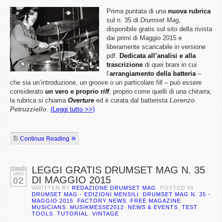
Prima puntata di una
nuova rubrica
sul n. 35 di
Drumset Mag
,
disponibile gratis sul sito della rivista
dai primi di Maggio 2015 e
liberamente scaricabile in versione
pdf.
Dedicata all’analisi e alla
trascrizione
di quei brani in cui
l’
arrangiamento della batteria
–
che sia un’introduzione, un groove o un particolare fill – può essere
considerato
un vero e proprio
riff
, proprio come quelli di una chitarra,
la rubrica si chiama
Overture
ed è curata dal batterista
Lorenzo
Petruzziello
.
(Leggi tutto >>)
Continue Reading
LEGGI GRATIS DRUMSET MAG N. 35
MAG
DI MAGGIO 2015
02
WRITTEN BY
REDAZIONE DRUMSET MAG
. POSTED IN
DRUMSET MAG - EDIZIONI MENSILI
,
DRUMSET MAG N. 35 -
MAGGIO 2015
,
FACTORY NEWS
,
FREE MAGAZINE
,
MUSICIANS
,
MUSIKMESSE2012
,
NEWS & EVENTS
,
TEST
,
TOOLS
,
TUTORIAL
,
VINTAGE