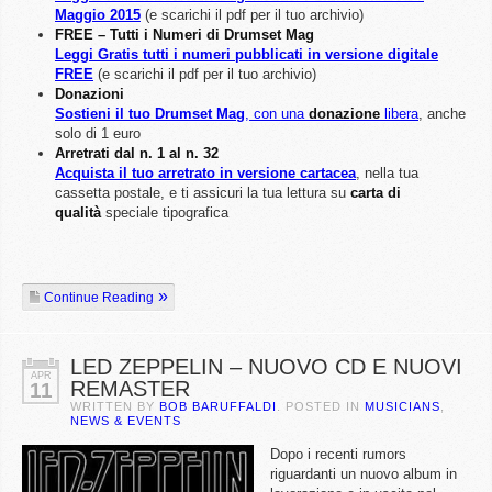
Maggio 2015
(e scarichi il pdf per il tuo archivio)
FREE – Tutti i Numeri di Drumset Mag
Leggi Gratis tutti i numeri pubblicati in versione digitale
FREE
(e scarichi il pdf per il tuo archivio)
Donazioni
Sostieni il tuo Drumset Mag
, con una
donazione
libera
, anche
solo di 1 euro
Arretrati dal n. 1 al n. 32
Acquista il tuo arretrato in versione cartacea
, nella tua
cassetta postale, e ti assicuri la tua lettura su
carta di
qualità
speciale tipografica
Continue Reading
LED ZEPPELIN – NUOVO CD E NUOVI
APR
REMASTER
11
WRITTEN BY
BOB BARUFFALDI
. POSTED IN
MUSICIANS
,
NEWS & EVENTS
Dopo i recenti rumors
riguardanti un nuovo album in