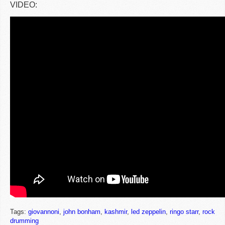
VIDEO:
Tags:
giovannoni
,
john bonham
,
kashmir
,
led zeppelin
,
ringo starr
,
rock
drumming