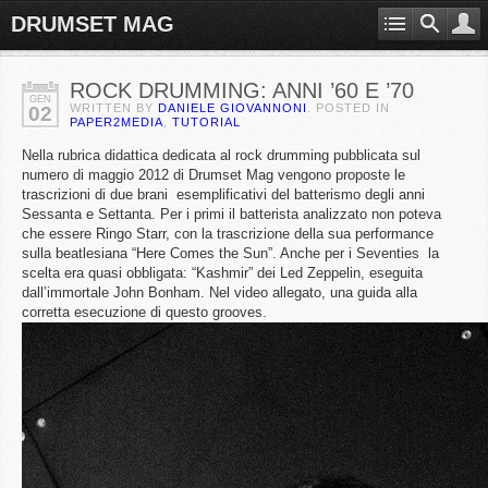
DRUMSET MAG
ROCK DRUMMING: ANNI ’60 E ’70
GEN
WRITTEN BY
DANIELE GIOVANNONI
. POSTED IN
02
PAPER2MEDIA
,
TUTORIAL
Nella rubrica didattica dedicata al rock drumming pubblicata sul
numero di maggio 2012 di Drumset Mag vengono proposte le
trascrizioni di due brani esemplificativi del batterismo degli anni
Sessanta e Settanta. Per i primi il batterista analizzato non poteva
che essere Ringo Starr, con la trascrizione della sua performance
sulla beatlesiana “Here Comes the Sun”. Anche per i Seventies la
scelta era quasi obbligata: “Kashmir” dei Led Zeppelin, eseguita
dall’immortale John Bonham. Nel video allegato, una guida alla
corretta esecuzione di questo grooves.