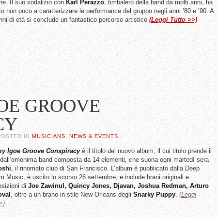
e. Il suo sodalizio con
Karl Perazzo
, timbalero della band da molti anni, ha
to non poco a caratterizzare le performance del gruppo negli anni ’80 e ’90. A
nni di età si conclude un fantastico percorso artistico
(Leggi Tutto >>)
OE GROOVE
CY
 POSTED IN
MUSICIANS
,
NEWS & EVENTS
 Igoe Groove Conspiracy
è il titolo del nuovo album, il cui titolo prende il
dall’omonima band composta da 14 elementi, che suona ogni martedì sera
oshi
, il rinomato club di San Francisco. L’album è pubblicato dalla Deep
 Music, è uscito lo scorso 26 settembre, e include brani originali e
sizioni di
Joe Zawinul, Quincy Jones, Djavan, Joshua Redman, Arturo
oval
, oltre a un brano in stile New Orleans degli
Snarky Puppy
.
(Leggi
>)