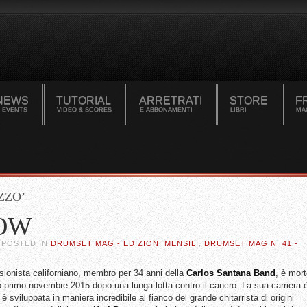
NEWS
TUTORIAL
ARRETRATI
STORE
F
 EVENTS
VIDEO & SCORES
E ABBONAMENTI
LIBRI
MA
ZZO’
OW
. POSTED IN
DRUMSET MAG - EDIZIONI MENSILI
,
DRUMSET MAG N. 41 -
ssionista californiano, membro per 34 anni della
Carlos Santana Band
, è mor
o primo novembre 2015 dopo una lunga lotta contro il cancro. La sua carriera 
 è sviluppata in maniera incredibile al fianco del grande chitarrista di origini