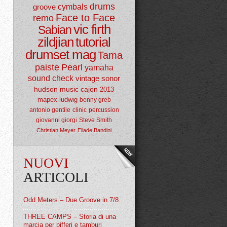
drums
groove
cymbals
Face to Face
remo
vic firth
Sabian
zildjian
tutorial
drumset mag
Tama
paiste
Pearl
yamaha
sound check
vintage
sonor
hudson music
cajon
2013
mapex
ludwig
benny greb
antonio gentile
clinic
percussion
giovanni giorgi
Steve Smith
Christian Meyer
Ellade Bandini
NUOVI
ARTICOLI
Odd Meters – Due Groove in 7/8
THREE CAMPS – Storia di una
marcia per pifferi e tamburi