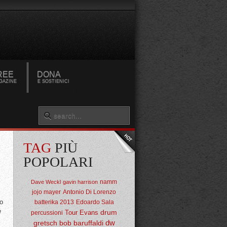
REE
DONA
GAZINE
E SOSTIENICI
TAG
PIÙ
POPOLARI
namm
Dave Weckl
gavin harrison
jojo mayer
Antonio Di Lorenzo
to
batterika 2013
Edoardo Sala
è
drum
Tour
Evans
percussioni
dw
gretsch
bob baruffaldi