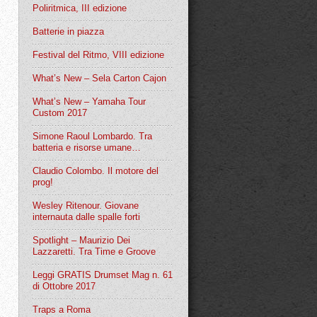
Poliritmica, III edizione
Batterie in piazza
Festival del Ritmo, VIII edizione
What’s New – Sela Carton Cajon
What’s New – Yamaha Tour
Custom 2017
Simone Raoul Lombardo. Tra
batteria e risorse umane…
Claudio Colombo. Il motore del
prog!
Wesley Ritenour. Giovane
internauta dalle spalle forti
Spotlight – Maurizio Dei
Lazzaretti. Tra Time e Groove
Leggi GRATIS Drumset Mag n. 61
di Ottobre 2017
Traps a Roma