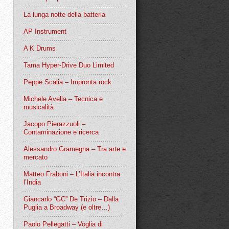
La lunga notte della batteria
AP Instrument
A K Drums
Tama Hyper-Drive Duo Limited
Peppe Scalia – Impronta rock
Michele Avella – Tecnica e
musicalità
Jacopo Pierazzuoli –
Contaminazione e ricerca
Alessandro Gramegna – Tra arte e
mercato
Matteo Fraboni – L’Italia incontra
l’India
Giancarlo “GC” De Trizio – Dalla
Puglia a Broadway (e oltre…)
Paolo Pellegatti – Voglia di