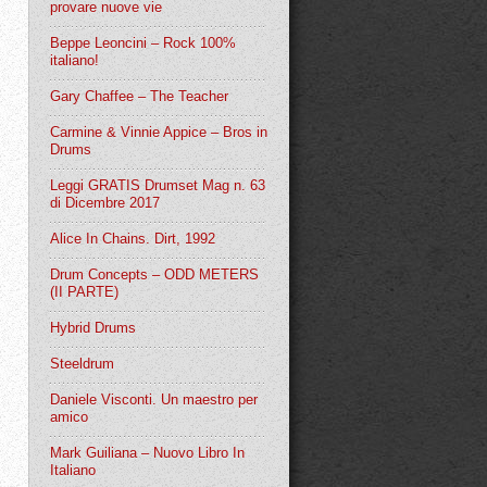
provare nuove vie
Beppe Leoncini – Rock 100%
italiano!
Gary Chaffee – The Teacher
Carmine & Vinnie Appice – Bros in
Drums
Leggi GRATIS Drumset Mag n. 63
di Dicembre 2017
Alice In Chains. Dirt, 1992
Drum Concepts – ODD METERS
(II PARTE)
Hybrid Drums
Steeldrum
Daniele Visconti. Un maestro per
amico
Mark Guiliana – Nuovo Libro In
Italiano