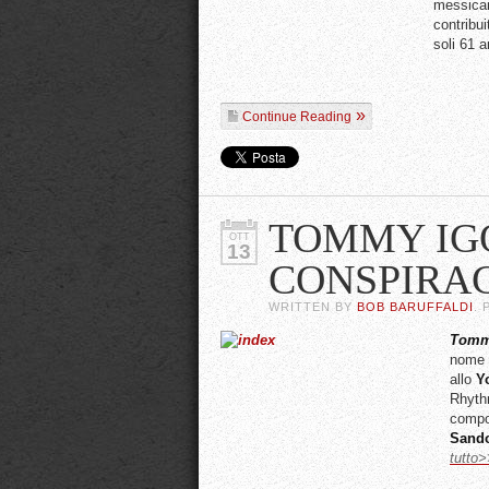
messican
contribui
soli 61 a
Continue Reading
TOMMY IG
OTT
13
CONSPIRA
WRITTEN BY
BOB BARUFFALDI
.
Tommy
nome 
allo
Y
Rhythm
compo
Sand
tutto>