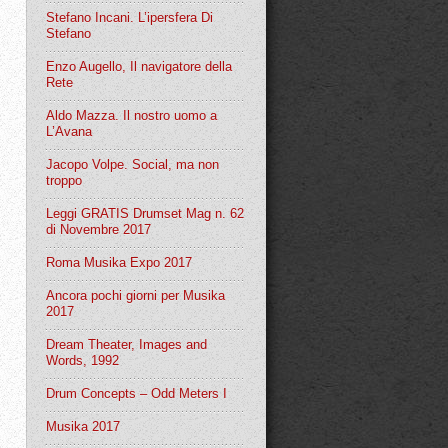
Stefano Incani. L’ipersfera Di
Stefano
Enzo Augello, Il navigatore della
Rete
Aldo Mazza. Il nostro uomo a
L’Avana
Jacopo Volpe. Social, ma non
troppo
Leggi GRATIS Drumset Mag n. 62
di Novembre 2017
Roma Musika Expo 2017
Ancora pochi giorni per Musika
2017
Dream Theater, Images and
Words, 1992
Drum Concepts – Odd Meters I
Musika 2017