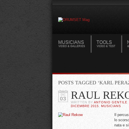
MUSICIANS
TOOLS
VIDEO & GALLERIES
VIDEO & TEST
&
POSTS TAGGED ‘KARL PERA
RAUL REK
DIC
03
WRITTEN BY
ANTONIO GENTILE
DICEMBRE 2015
,
MUSICIANS
Il percu
lo scors
nata e si