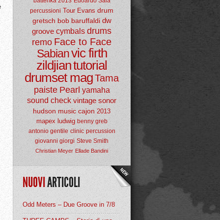
batterika 2013
Edoardo Sala
è
drum
Tour
Evans
percussioni
dw
gretsch
bob baruffaldi
drums
groove
cymbals
Face to Face
remo
vic firth
Sabian
zildjian
tutorial
drumset mag
Tama
paiste
Pearl
yamaha
sound check
vintage
sonor
hudson music
cajon
2013
mapex
ludwig
benny greb
antonio gentile
clinic
percussion
giovanni giorgi
Steve Smith
Christian Meyer
Ellade Bandini
NUOVI
ARTICOLI
Odd Meters – Due Groove in 7/8