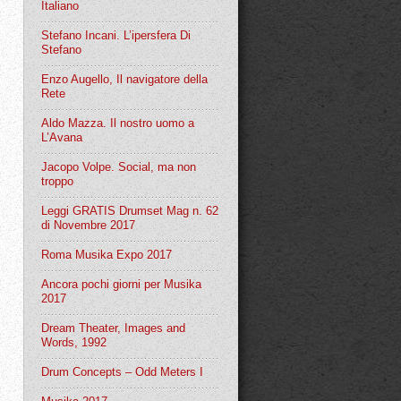
Italiano
Stefano Incani. L’ipersfera Di
Stefano
Enzo Augello, Il navigatore della
Rete
Aldo Mazza. Il nostro uomo a
L’Avana
Jacopo Volpe. Social, ma non
troppo
Leggi GRATIS Drumset Mag n. 62
di Novembre 2017
Roma Musika Expo 2017
Ancora pochi giorni per Musika
2017
Dream Theater, Images and
Words, 1992
Drum Concepts – Odd Meters I