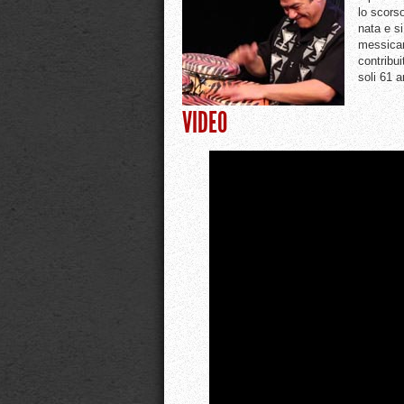
lo scors
nata e si
messican
contribui
soli 61 a
VIDEO