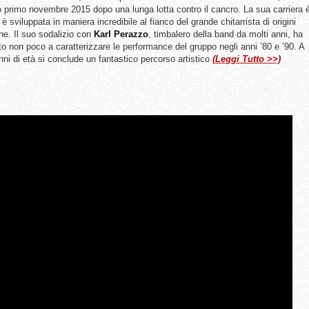
o primo novembre 2015 dopo una lunga lotta contro il cancro. La sua carriera 
 è sviluppata in maniera incredibile al fianco del grande chitarrista di origini
e. Il suo sodalizio con
Karl Perazzo
, timbalero della band da molti anni, ha
to non poco a caratterizzare le performance del gruppo negli anni ’80 e ’90. A
nni di età si conclude un fantastico percorso artistico
(Leggi Tutto >>)