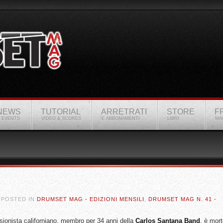
NEWS
TUTORIAL
ARRETRATI
STORE
F
 EVENTS
VIDEO & SCORES
E ABBONAMENTI
LIBRI
MA
. POSTED IN
DRUMSET MAG - EDIZIONI MENSILI
,
DRUMSET MAG N. 41 -
ssionista californiano, membro per 34 anni della
Carlos Santana Band
, è mor