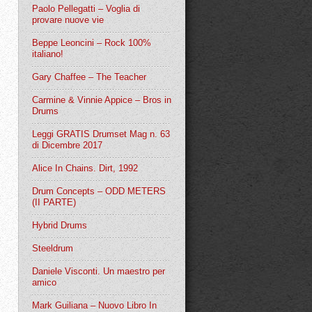
Paolo Pellegatti – Voglia di
provare nuove vie
Beppe Leoncini – Rock 100%
italiano!
Gary Chaffee – The Teacher
Carmine & Vinnie Appice – Bros in
Drums
Leggi GRATIS Drumset Mag n. 63
di Dicembre 2017
Alice In Chains. Dirt, 1992
Drum Concepts – ODD METERS
(II PARTE)
Hybrid Drums
Steeldrum
Daniele Visconti. Un maestro per
amico
Mark Guiliana – Nuovo Libro In