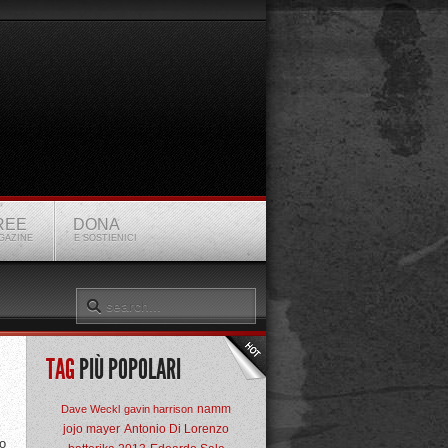
REE
DONA
GAZINE
E SOSTIENICI
TAG
PIÙ POPOLARI
namm
Dave Weckl
gavin harrison
jojo mayer
Antonio Di Lorenzo
to