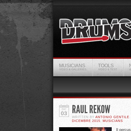
MUSICIANS
TOOLS
VIDEO & GALLERIES
VIDEO & TEST
&
RAUL REKOW
DIC
03
WRITTEN BY
ANTONIO GENTILE
DICEMBRE 2015
,
MUSICIANS
Il percu