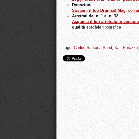
Donazioni
Sostieni il tuo Drumset Mag
, con 
Arretrati dal n. 1 al n. 32
Acquista il tuo arretrato in version
qualità
speciale tipografica
Tags:
Carlos Santana Band
,
Karl Perazzo