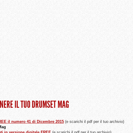
ENERE IL TUO DRUMSET MAG
FREE il numero 41 di Dicembre 2015
(e scarichi il pdf per il tuo archivio)
 Mag
ati in versione digitale FREE
(e scarichi il pdf per il tuo archivio)