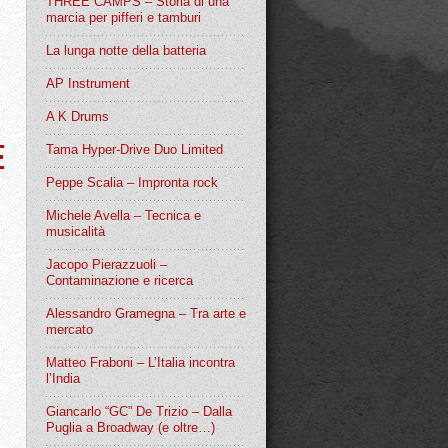
THREE CAMPS – Storia di una
marcia per pifferi e tamburi
La lunga notte della batteria
AP Instrument
A K Drums
E
Tama Hyper-Drive Duo Limited
Peppe Scalia – Impronta rock
Michele Avella – Tecnica e
musicalità
Jacopo Pierazzuoli –
Contaminazione e ricerca
Alessandro Gramegna – Tra arte e
mercato
Matteo Fraboni – L’Italia incontra
l’India
Giancarlo “GC” De Trizio – Dalla
Puglia a Broadway (e oltre…)