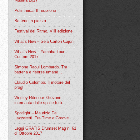
Musika 2017
Poliritmica, III edizione
Batterie in piazza
Festival del Ritmo, VIII edizione
What’s New – Sela Carton Cajon
What’s New – Yamaha Tour
Custom 2017
Simone Raoul Lombardo. Tra
batteria e risorse umane…
Claudio Colombo. Il motore del
prog!
Wesley Ritenour. Giovane
internauta dalle spalle forti
Spotlight – Maurizio Dei
Lazzaretti. Tra Time e Groove
Leggi GRATIS Drumset Mag n. 61
di Ottobre 2017