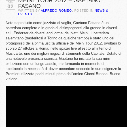
MEINL TOUR 2012 – GAETANO
GEN
FASANO
02
WRITTEN BY
ALFREDO ROMEO
. POSTED IN
NEWS &
EVENTS
Noto soprattutto come jazzista di vaglia, Gaetano Fasano è un
batterista completo e in grado di disimpegnarsi alla grande in diversi
stili. Endorser da diversi anni ormai dei piatti Meinl, il batterista
salernitano (trasferitosi a Torino da qualche tempo) è stato uno dei
protagonisti della prima uscita ufficiale del Meinl Tour 2012, svoltasi lo
scorso 27 ottobre a Roma, nello spazio live allestito all’interno di
Musicarte, uno dei migliori negozi di strumenti della Capitale. Dotato di
una notevole presenza scenica, Gaetano ha iniziato la sua mini
esibizione con un lungo assolo, trasformando in momento di
spettacolo la necessità di dover accordare secondo le sue esigenze la
Premier utilizzata pochi minuti prima dall’amico Gianni Branca. Buona
visione.