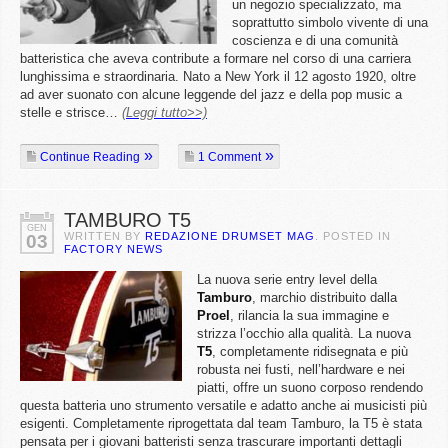
un negozio specializzato, ma
soprattutto simbolo vivente di una
coscienza e di una comunità
batteristica che aveva contribute a formare nel corso di una carriera
lunghissima e straordinaria. Nato a New York il 12 agosto 1920, oltre
ad aver suonato con alcune leggende del jazz e della pop music a
stelle e strisce…
(Leggi tutto>>)
Continue Reading
1 Comment
TAMBURO T5
GEN
WRITTEN BY
REDAZIONE DRUMSET MAG
. POSTED IN
03
FACTORY NEWS
La nuova serie entry level della
Tamburo
, marchio distribuito dalla
Proel
, rilancia la sua immagine e
strizza l’occhio alla qualità. La nuova
T5
, completamente ridisegnata e più
robusta nei fusti, nell’hardware e nei
piatti, offre un suono corposo rendendo
questa batteria uno strumento versatile e adatto anche ai musicisti più
esigenti. Completamente riprogettata dal team Tamburo, la T5 è stata
pensata per i giovani batteristi senza trascurare importanti dettagli