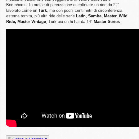
Borsphorus. In ordine di percussione ascolterete un ride da 22″
lavorato come un
Turk
, ma con pochi centimetri di circonferenza
esterna tornita, più altri ride delle serie
Latin, Samba, Master, Wild
Ride, Master Vintage
, Turk più un hi hat da 14″
Master Series
.