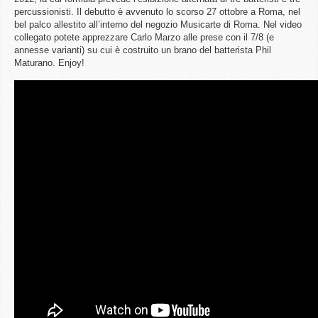
percussionisti. Il debutto è avvenuto lo scorso 27 ottobre a Roma, nel
bel palco allestito all’interno del negozio Musicarte di Roma. Nel video
collegato potete apprezzare Carlo Marzo alle prese con il 7/8 (e
annesse varianti) su cui è costruito un brano del batterista Phil
Maturano. Enjoy!