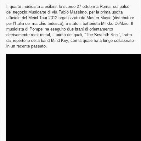
Il quarto musicista a esibirsi lo scorso 27 ottobre a Roma, sul palco
del negozio Musicarte di via Fabio Massimo, per la prima uscita
ufficiale del Meinl Tour 2012 organizzato da Master Music (distributore
per l’Italia del marchio tedesco), è stato il batterista Mirkko DeMaio. Il
musicista di Pompei ha eseguito due brani di orientamento
decisamente rock-metal, il primo dei quali, “The Seventh Seal”, tratto
dal repertorio della band Mind Key, con la quale ha a lungo collaborato
in un recente passato.