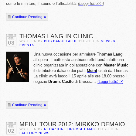
come le rifiniture, il sound e l’affidabilità.
(Leggi tutto>>)
Continue Reading
THOMAS LANG IN CLINIC
GEN
WRITTEN BY
BOB BARUFFALDI
. POSTED IN
NEWS &
03
EVENTS
Una nuova occasione per ammirare
Thomas Lang
all’opera. Il batterista austriaco effettuerà infatti una
clinic organizzata in collaborazione con
Master Music
,
il distributore italiano dei piatti
Meinl
usati da Thomas.
La clinic avrà luogo il 15 aprile alle ore 18.00 presso il
negozio
Drums Castle
di Brescia…
(Leggi tutto>>)
Continue Reading
MEINL TOUR 2012: MIRKKO DEMAIO
GEN
WRITTEN BY
REDAZIONE DRUMSET MAG
. POSTED IN
02
FACTORY NEWS