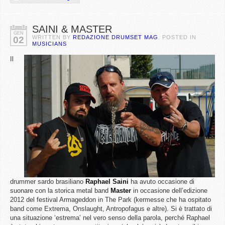
SAINI & MASTER
GEN
WRITTEN BY
REDAZIONE DRUMSET MAG
. POSTED IN
02
MUSICIANS
Il
drummer sardo brasiliano
Raphael
Saini
ha avuto occasione di
suonare con la storica metal band
Master
in occasione dell’edizione
2012 del festival Armageddon in The Park (kermesse che ha ospitato
band come Extrema, Onslaught, Antropofagus e altre). Si è trattato di
una situazione ‘estrema’ nel vero senso della parola, perché Raphael