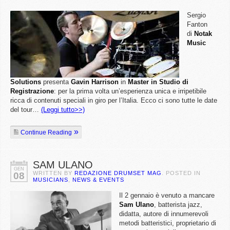
Sergio
Fanton
di
Notak
Music
Solutions
presenta
Gavin
Harrison
in
Master
in
Studio
di
Registrazione
: per la prima volta un’esperienza unica e irripetibile
ricca di contenuti speciali in giro per l’Italia. Ecco ci sono tutte le date
del tour…
(Leggi tutto>>)
Continue Reading
SAM ULANO
GEN
WRITTEN BY
REDAZIONE DRUMSET MAG
. POSTED IN
08
MUSICIANS
,
NEWS & EVENTS
Il 2 gennaio è venuto a mancare
Sam
Ulano
, batterista jazz,
didatta, autore di innumerevoli
metodi batteristici, proprietario di