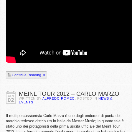
Continue Reading
MEINL TOUR 2012 – CARLO MARZO
GEN
WRITTEN BY
ALFREDO ROMEO
. POSTED IN
NEWS &
02
EVENTS
Il multipercussionista Carlo Marzo è uno degli endorser di punta del
marchio tedesco distribuito in Italia da Master Music; in quanto tale è
stato uno dei protagonisti della prima uscita ufficiale del Meinl Tour
2012, la cui formula prevede l’esibizione alternata di tre batteristi e tre