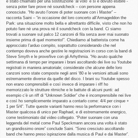
è stato chiamato per una sostituzione ‘al volo’ e si è dovuto esibire -
senza poter fare prove né soundcheck – con persone appena
conosciute. “Ho avuto l’onore di poter suonare con i Master” –
racconta Saini – “in occasione del loro concerto all’Armageddon the
Park: una situazione molto bella e altrettanto difficile, visto che non ho
potuto fare nè una prova nè il soundcheck con la band. Ci siamo
trovati a suonare sul palco 12 canzoni di fila senza aver mai suonato
insieme prima di quel momento!”. Chiediamo al batterista come ha
approcciato l’arduo compito, soprattutto considerando che nel
contempo doveva anche gestire le registrazioni in corso con la band di
Steve Smyth e le prove/live con gli Arhythmia. “Ho avuto qualche
settimana di tempo per imparare i brani ascoltando dei live su Youtube
registrati in maniera amatoriale; considerate che alcune delle loro
canzoni sono state composte negli anni ‘80 e le versioni attuali sono
estremamente diverse da quelle del disco. I brani su Youtube spesso
non erano comprensibili e così invece di imparare i riff ho
memorizzato le strutture ritmiche e le battute di alcuni punti: ad
esempio c’è un riff di “Unknown Soldier” che è incomprensibile nei live
e così ho semplicemente imparato a contarlo come: 4/4 per cinque +
1 per 5/4”. Tutte queste varianti hanno reso la performance con i
Master qualcosa di unico per Raphael, e di estremamente energico,
come testimoniato dal video collegato. “Poter suonare con una
leggenda del metal come Paul Speckmann ancora una volta è stato
un grandissimo onore” conclude Saini. “Sono cresciuto ascoltando
band che hanno preso ispirazione dalla musica di Paul e dai Master”.