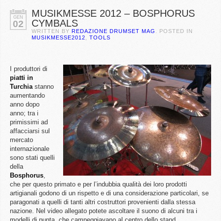
MUSIKMESSE 2012 – BOSPHORUS
GEN
CYMBALS
02
WRITTEN BY
REDAZIONE DRUMSET MAG
. POSTED IN
MUSIKMESSE2012
,
TOOLS
I produttori di
piatti in
Turchia
stanno
aumentando
anno dopo
anno; tra i
primissimi ad
affacciarsi sul
mercato
internazionale
sono stati quelli
della
Bosphorus
,
che per questo primato e per l’indubbia qualità dei loro prodotti
artigianali godono di un rispetto e di una considerazione particolari, se
paragonati a quelli di tanti altri costruttori provenienti dalla stessa
nazione. Nel video allegato potete ascoltare il suono di alcuni tra i
modelli di punta, che campeggiavano al centro dello stand