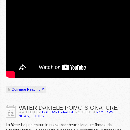
Continue Reading
VATER DANIELE POMO SIGNATURE
GEN
WRITTEN BY
BOB BARUFFALDI
. POSTED IN
FACTORY
02
NEWS
,
TOOLS
La
Vater
ha presentato le nuove bacchette signature firmate da