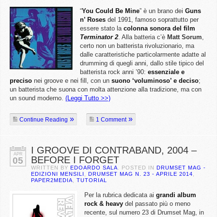
“
You Could Be Mine
” è un brano dei
Guns
n’ Roses
del 1991, famoso soprattutto per
essere stato la
colonna sonora del film
Terminator 2
. Alla batteria c’è
Matt Sorum
,
certo non un batterista rivoluzionario, ma
dalle caratteristiche particolarmente adatte al
drumming di quegli anni, dallo stile tipico del
batterista rock anni ’90:
essenziale e
preciso
nei groove e nei fill, con un
suono ‘voluminoso’ e deciso
;
un batterista che suona con molta attenzione alla tradizione, ma con
un sound moderno.
(Leggi Tutto >>)
Continue Reading
1 Comment
I GROOVE DI CONTRABAND, 2004 –
APR
BEFORE I FORGET
05
WRITTEN BY
EDOARDO SALA
. POSTED IN
DRUMSET MAG -
EDIZIONI MENSILI
,
DRUMSET MAG N. 23 - APRILE 2014
,
PAPER2MEDIA
,
TUTORIAL
Per la rubrica dedicata ai
grandi album
rock & heavy
del passato più o meno
recente, sul numero 23 di Drumset Mag, in