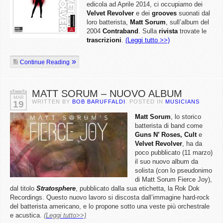
edicola ad Aprile 2014, ci occupiamo dei
Velvet Revolver
e dei
grooves
suonati dal
loro batterista,
Matt Sorum
, sull’album del
2004
Contraband
. Sulla
rivista
trovate le
trascrizioni
.
(Leggi tutto >>)
Continue Reading
MATT SORUM – NUOVO ALBUM
MAR
WRITTEN BY
BOB BARUFFALDI
. POSTED IN
MUSICIANS
19
Matt
Sorum
, lo storico
batterista di band come
Guns N’ Roses, Cult
e
Velvet
Revolver
, ha da
poco pubblicato (11 marzo)
il suo nuovo album da
solista (con lo pseudonimo
di Matt Sorum Fierce Joy),
dal titolo
Stratosphere
, pubblicato dalla sua etichetta, la Rok Dok
Recordings. Questo nuovo lavoro si discosta dall’immagine hard-rock
del batterista americano, e lo propone sotto una veste più orchestrale
e acustica.
(Leggi tutto>>)