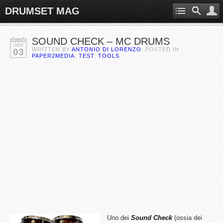
DRUMSET MAG
SOUND CHECK – MC DRUMS
GEN
WRITTEN BY
ANTONIO DI LORENZO
. POSTED IN
03
PAPER2MEDIA
,
TEST
,
TOOLS
Uno dei
Sound Check
(ossia dei