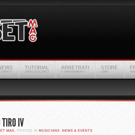
NEWS
TUTORIAL
ARRETRATI
STORE
F
 EVENTS
VIDEO & SCORES
E ABBONAMENTI
LIBRI
MA
TIRO IV
SET MAG
. POSTED IN
MUSICIANS
,
NEWS & EVENTS