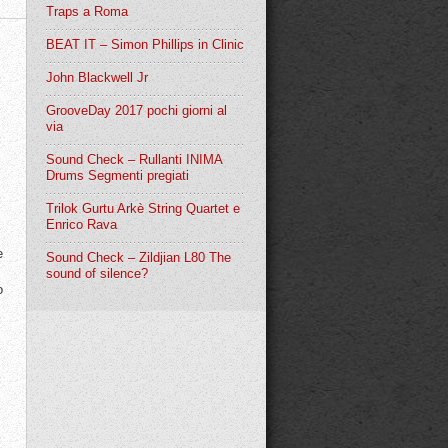
Traps a Roma
BEAT IT – Simon Phillips in Clinic
John Blackwell Jr
GrooveDay 2017 pochi giorni al
via
Sound Check – Rullanti INIMA
Drums Segmenti pregiati
Trilok Gurtu Arkè String Quartet e
Enrico Rava
e
Sound Check – Zildjian L80 The
sound of silence?
o