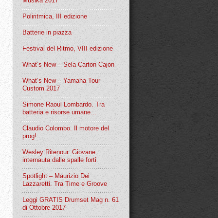
Musika 2017
Poliritmica, III edizione
Batterie in piazza
Festival del Ritmo, VIII edizione
What’s New – Sela Carton Cajon
What’s New – Yamaha Tour
Custom 2017
Simone Raoul Lombardo. Tra
batteria e risorse umane…
Claudio Colombo. Il motore del
prog!
Wesley Ritenour. Giovane
internauta dalle spalle forti
Spotlight – Maurizio Dei
Lazzaretti. Tra Time e Groove
Leggi GRATIS Drumset Mag n. 61
di Ottobre 2017