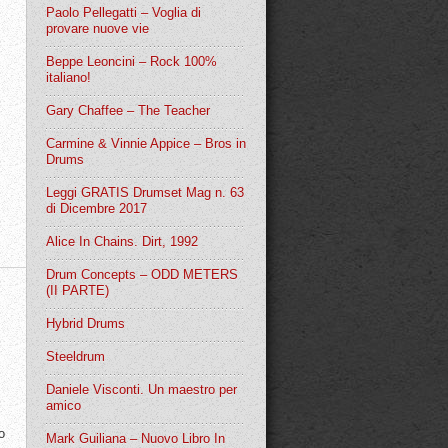
Paolo Pellegatti – Voglia di
provare nuove vie
Beppe Leoncini – Rock 100%
italiano!
Gary Chaffee – The Teacher
Carmine & Vinnie Appice – Bros in
Drums
Leggi GRATIS Drumset Mag n. 63
di Dicembre 2017
Alice In Chains. Dirt, 1992
Drum Concepts – ODD METERS
(II PARTE)
Hybrid Drums
Steeldrum
Daniele Visconti. Un maestro per
amico
o
Mark Guiliana – Nuovo Libro In