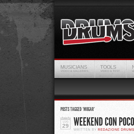
MUSICIANS
TOOLS
VIDEO & GALLERIES
VIDEO & TEST
&
POSTS TAGGED ‘MOGAR’
WEEKEND CON POCO 
LUG
29
WRITTEN BY
REDAZIONE DRUM