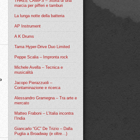
THREE CAMPS – Storia di una
marcia per pifferi e tamburi
La lunga notte della batteria
AP Instrument
A K Drums
Tama Hyper-Drive Duo Limited
Peppe Scalia – Impronta rock
Michele Avella – Tecnica e
musicalità
o
Jacopo Pierazzuoli –
Contaminazione e ricerca
Alessandro Gramegna – Tra arte e
mercato
Matteo Fraboni – L’Italia incontra
l’India
Giancarlo “GC” De Trizio – Dalla
Puglia a Broadway (e oltre…)