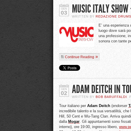
MUSIC ITALY SHOW 
GEN
03
WRITTEN BY
REDAZIONE DRUM
E’ una esperienza u
luogo dove sarà pos
una professione, in
sonora con tante pe
Continue Reading
ADAM DEITCH IN TO
GEN
02
WRITTEN BY
BOB BARUFFALDI
.
Tour italiano per
Adam
Deitch
(endorser
T
incredibile talento e la sua versatilità, che
Hill, 50 Cent e Wu-Tang Clan. Arriva quindi
dalla
Mogar
. Gli appuntamenti sono fissati
interno), ore 19:00, ingresso libero,
www.per