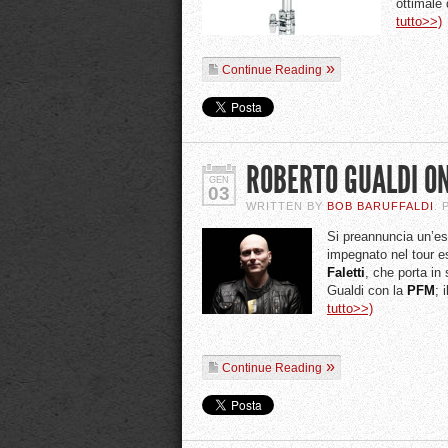
ottimale 
tutto>>)
Continue Reading
ROBERTO GUALDI O
GEN
03
WRITTEN BY
BOB BARUFFALDI
.
Si preannuncia un’es
impegnato nel tour e
Faletti
, che porta i
Gualdi con la
PFM
; 
tutto>>)
Continue Reading