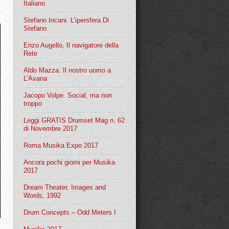
Italiano
Stefano Incani. L’ipersfera Di
Stefano
Enzo Augello, Il navigatore della
Rete
Aldo Mazza. Il nostro uomo a
L’Avana
Jacopo Volpe. Social, ma non
troppo
Leggi GRATIS Drumset Mag n. 62
di Novembre 2017
Roma Musika Expo 2017
Ancora pochi giorni per Musika
2017
Dream Theater, Images and
Words, 1992
Drum Concepts – Odd Meters I