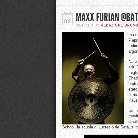
MAXX FURIAN @BAT
GEN
02
WRITTEN BY
REDAZIONE DRUM
In es
7 apr
rudim
argom
Nato 
età. 
migli
Chad 
profe
stato
di ma
Pausi
Defin
movim
Obbli
School, la scuola di Lucrezio de Seta, si 