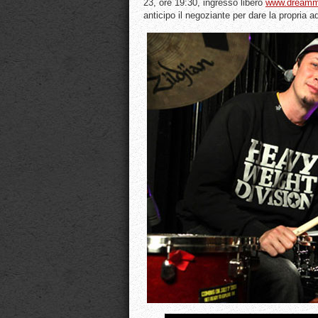
23, ore 19:30, ingresso libero
www.dreammu
anticipo il negoziante per dare la propria