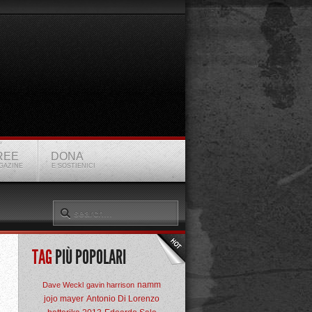
REE
DONA
GAZINE
E SOSTIENICI
TAG
PIÙ POPOLARI
namm
Dave Weckl
gavin harrison
jojo mayer
Antonio Di Lorenzo