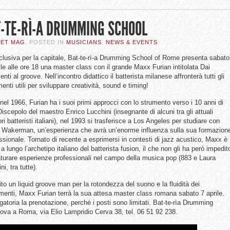
-TE-RÌ-A DRUMMING SCHOOL
SET MAG
. POSTED IN
MUSICIANS
,
NEWS & EVENTS
clusiva per la capitale, Bat-te-rì-a Drumming School of Rome presenta sabato
ile alle ore 18 una master class con il grande Maxx Furian intitolata Dai
enti al groove. Nell’incontro didattico il batterista milanese affronterà tutti gli
enti utili per sviluppare creatività, sound e timing!
nel 1966, Furian ha i suoi primi approcci con lo strumento verso i 10 anni di
Discepolo del maestro Enrico Lucchini (insegnante di alcuni tra gli attuali
ori batteristi italiani), nel 1993 si trasferisce a Los Angeles per studiare con
Wakerman, un’esperienza che avrà un’enorme influenza sulla sua formazion
ssionale. Tornato di recente a esprimersi in contesti di jazz acustico, Maxx è
 a lungo l’archetipo italiano del batterista fusion, il che non gli ha però impedit
turare esperienze professionali nel campo della musica pop (883 e Laura
ni, tra tutte).
ito un liquid groove man per la rotondezza del suono e la fluidità dei
enti, Maxx Furian terrà la sua attesa master class romana sabato 7 aprile.
gatoria la prenotazione, perché i posti sono limitati. Bat-te-rìa Drumming
trova a Roma, via Elio Lampridio Cerva 38, tel. 06 51 92 238.