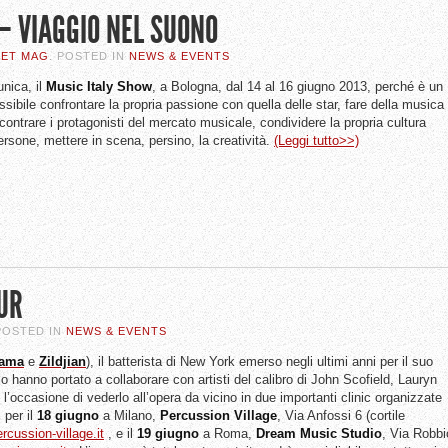
– VIAGGIO NEL SUONO
SET MAG
. POSTED IN
NEWS & EVENTS
nica, il
Music
Italy
Show
, a Bologna, dal 14 al 16 giugno 2013, perché è un
sibile confrontare la propria passione con quella delle star, fare della musica
contrare i protagonisti del mercato musicale, condividere la propria cultura
rsone, mettere in scena, persino, la creatività.
(Leggi tutto>>)
UR
 POSTED IN
NEWS & EVENTS
ama
e
Zildjian
), il batterista di New York emerso negli ultimi anni per il suo
 lo hanno portato a collaborare con artisti del calibro di John Scofield, Lauryn
 l’occasione di vederlo all’opera da vicino in due importanti clinic organizzate
 per il
18
giugno
a Milano,
Percussion Village
, Via Anfossi 6 (cortile
cussion-village.it
, e il
19
giugno
a Roma,
Dream Music Studio
, Via Robbi