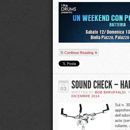
Continue Reading
SOUND CHECK – H
DIC
03
WRITTEN BY
BOB BARUFFALDI
.
DICEMBRE 2014
Sul n. 3
approfon
dell’ediz
aste (sem
rullante,