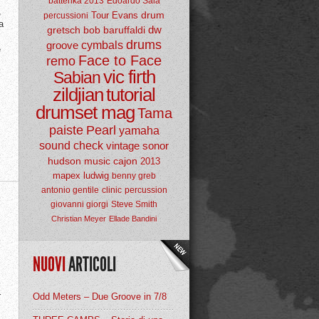
batterika 2013
Edoardo Sala
,
drum
Tour
Evans
percussioni
a
dw
gretsch
bob baruffaldi
drums
groove
cymbals
e
Face to Face
remo
vic firth
Sabian
zildjian
tutorial
drumset mag
Tama
paiste
Pearl
yamaha
sound check
vintage
sonor
hudson music
cajon
2013
mapex
ludwig
benny greb
antonio gentile
clinic
percussion
giovanni giorgi
Steve Smith
Christian Meyer
Ellade Bandini
NUOVI
ARTICOLI
r
Odd Meters – Due Groove in 7/8