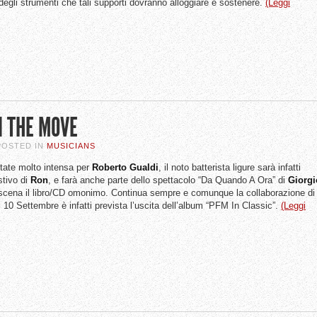
degli strumenti che tali supporti dovranno alloggiare e sostenere.
(Leggi
N THE MOVE
 POSTED IN
MUSICIANS
tate molto intensa per
Roberto
Gualdi
, il noto batterista ligure sarà infatti
stivo di
Ron
, e farà anche parte dello spettacolo “Da Quando A Ora” di
Giorgi
n scena il libro/CD omonimo. Continua sempre e comunque la collaborazione di
il 10 Settembre è infatti prevista l’uscita dell’album “PFM In Classic”.
(Leggi