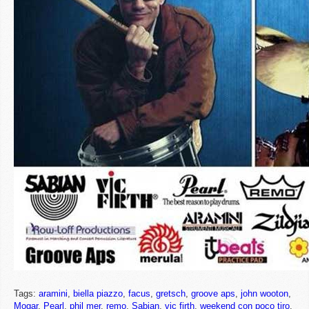
Tags:
aramini
,
biella piazzo
,
facus
,
gretsch
,
groove aps
,
john wooton
,
Mogar
,
Pearl
,
phil mer
,
remo
,
Sabian
,
vic firth
,
weekend con poco tiro
,