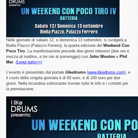
Nelle giornate di sabato 12, e domenica 13 settembre, si svolgerà a
Biella Piazzo (Palazzo Ferrero), la quarta edizione del
Weekend Con
Poco Tiro
. La manifestazione prevede due giorni intensivi (due ore e
mezza al mattino, e tre ore al pomeriggio) con
John Wooton
e
Phil
Mer
.
(Leggi tutto>>)
L’evento è presentato dal portale
ilikedrums
(
www.ilikedrums.com
), e
il costo della singola giornata è di 60 euro, e di 100 euro per due
giorni. Nella locandina sottostante trovate tutte le info e i contatti per
la prenotazione.