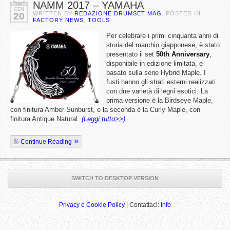
NAMM 2017 – YAMAHA
GEN
WRITTEN BY
REDAZIONE DRUMSET MAG
. POSTED IN
20
FACTORY NEWS
,
TOOLS
Per celebrare i primi cinquanta anni di
storia del marchio giapponese, è stato
presentato il set
50th
Anniversary
,
disponibile in edizione limitata, e
basato sulla serie Hybrid Maple. I
fusti hanno gli strati esterni realizzati
con due varietà di legni esotici. La
prima versione è la Birdseye Maple,
con finitura Amber Sunburst, e la seconda è la Curly Maple, con
finitura Antique Natural.
(Leggi tutto>>)
Continue Reading
SWITCH TO DESKTOP VERSION
Privacy e Cookie Policy
| Contattaci:
Info