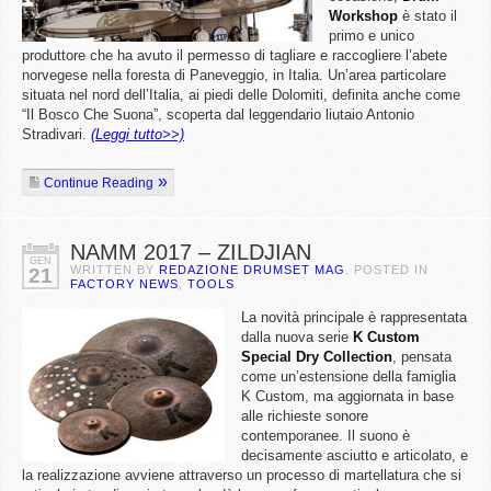
Workshop
è stato il
primo e unico
produttore che ha avuto il permesso di tagliare e raccogliere l’abete
norvegese nella foresta di Paneveggio, in Italia. Un’area particolare
situata nel nord dell’Italia, ai piedi delle Dolomiti, definita anche come
“Il Bosco Che Suona”, scoperta dal leggendario liutaio Antonio
Stradivari.
(Leggi tutto>>)
Continue Reading
NAMM 2017 – ZILDJIAN
GEN
WRITTEN BY
REDAZIONE DRUMSET MAG
. POSTED IN
21
FACTORY NEWS
,
TOOLS
La novità principale è rappresentata
dalla nuova serie
K Custom
Special Dry Collection
, pensata
come un’estensione della famiglia
K Custom, ma aggiornata in base
alle richieste sonore
contemporanee. Il suono è
decisamente asciutto e articolato, e
la realizzazione avviene attraverso un processo di martellatura che si