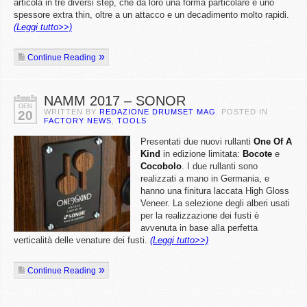
articola in tre diversi step, che dà loro una forma particolare e uno
spessore extra thin, oltre a un attacco e un decadimento molto rapidi.
(Leggi tutto>>)
Continue Reading
NAMM 2017 – SONOR
GEN
WRITTEN BY
REDAZIONE DRUMSET MAG
. POSTED IN
20
FACTORY NEWS
,
TOOLS
Presentati due nuovi rullanti
One Of A
Kind
in edizione limitata:
Bocote
e
Cocobolo
. I due rullanti sono
realizzati a mano in Germania, e
hanno una finitura laccata High Gloss
Veneer. La selezione degli alberi usati
per la realizzazione dei fusti è
avvenuta in base alla perfetta
verticalità delle venature dei fusti.
(Leggi tutto>>)
Continue Reading