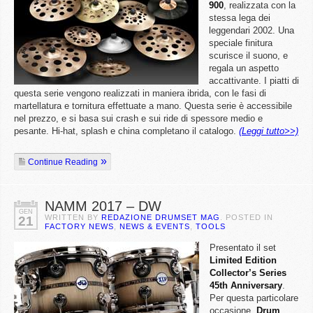
900
, realizzata con la
stessa lega dei
leggendari 2002. Una
speciale finitura
scurisce il suono, e
regala un aspetto
accattivante. I piatti di
questa serie vengono realizzati in maniera ibrida, con le fasi di
martellatura e tornitura effettuate a mano. Questa serie è accessibile
nel prezzo, e si basa sui crash e sui ride di spessore medio e
pesante. Hi-hat, splash e china completano il catalogo.
(Leggi tutto>>)
Continue Reading
NAMM 2017 – DW
GEN
WRITTEN BY
REDAZIONE DRUMSET MAG
. POSTED IN
21
FACTORY NEWS
,
NEWS & EVENTS
,
TOOLS
Presentato il set
Limited Edition
Collector’s Series
45th Anniversary
.
Per questa particolare
occasione,
Drum