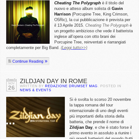
Cheating The Polygraph
è il titolo del
nuovo e atteso album solista di
Gavin
Harrison
(Porcupine Tree, King Crimson,
O5Ric), la cui pubblicazione è prevista per
il 13 Aprile 2015.
Cheating The Polygraph
è
un progetto ambizioso che vede il batterista
inglese all’opera con otto brani dei
Porcupine Tree, reinventati e riarrangiati
completamente per Big Band.
(Leggi tutto>>)
Continue Reading
ZILDJAN DAY IN ROME
NOV
WRITTEN BY
REDAZIONE DRUMSET MAG
. POSTED IN
26
NEWS & EVENTS
Si è svolta lo scorso 20 novembre
la tappa romana del tour
internazionale di uno degli eventi
più importanti della storia della
batteria, che prende il nome di
Zildjian
Day
, e che è stato forse il
primo evento in assoluto a riunire i
più grandi batteristi del mondo (tutti