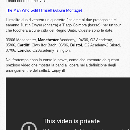
i brani contenuti nel CD.
The Man Who Sold Himself (Album Montage)
L’insolito duo diventerà un quartetto (insieme ai due protagonisti ci
saranno Justin Dwyer (chitarra) e Tiago Coimbra (basso), per un tour
che toccherà alcune città del Regno Unito. Queste sono le date:
03/06 Manchester,
Manchester
Academy, 04/06, O2 Academy,
05/06,
Cardiff
, Clwb Ifor Bach, 06/06,
Bristol
, O2 Academy2 Bristol,
07/06,
Londra
, O2 Academy Islington.
Nel frattempo sono in corso le prove, come documentato da questo
prezioso video che mostra la band all’opera nella definizione degli
arrangiamenti e del setlist. Enjoy it!