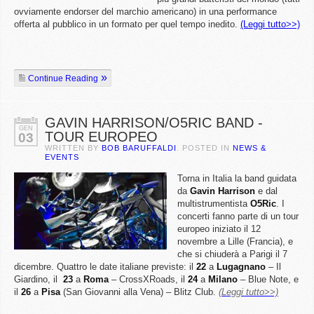
ovviamente endorser del marchio americano) in una performance
offerta al pubblico in un formato per quel tempo inedito.
(Leggi tutto>>)
Continue Reading
GAVIN HARRISON/O5RIC BAND -
GEN
TOUR EUROPEO
03
WRITTEN BY
BOB BARUFFALDI
. POSTED IN
NEWS &
EVENTS
Torna in Italia la band guidata
da
Gavin
Harrison
e dal
multistrumentista
O5Ric
. I
concerti fanno parte di un tour
europeo iniziato il 12
novembre a Lille (Francia), e
che si chiuderà a Parigi il 7
dicembre. Quattro le date italiane previste: il
22
a
Lugagnano
– Il
Giardino, il
23
a
Roma
– CrossXRoads, il
24
a
Milano
– Blue Note, e
il
26
a
Pisa
(San Giovanni alla Vena) – Blitz Club.
(Leggi tutto>>)