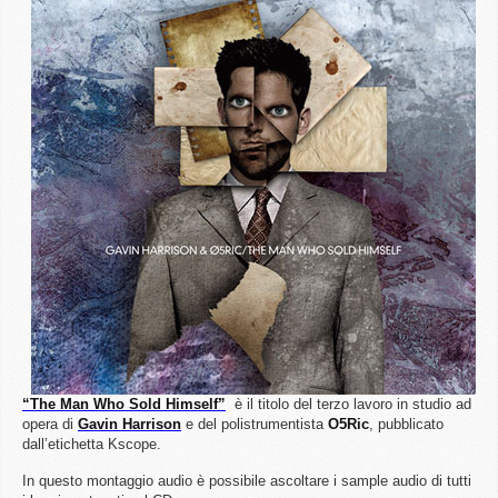
“The Man Who Sold Himself”
è il titolo del terzo lavoro in studio ad
opera di
Gavin
Harrison
e del polistrumentista
O5Ric
, pubblicato
dall’etichetta Kscope.
In questo montaggio audio è possibile ascoltare i sample audio di tutti