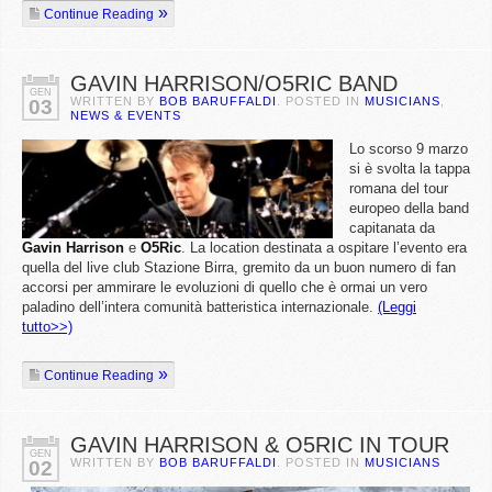
Continue Reading
GAVIN HARRISON/O5RIC BAND
GEN
WRITTEN BY
BOB BARUFFALDI
. POSTED IN
MUSICIANS
,
03
NEWS & EVENTS
Lo scorso 9 marzo
si è svolta la tappa
romana del tour
europeo della band
capitanata da
Gavin
Harrison
e
O5Ric
. La location destinata a ospitare l’evento era
quella del live club Stazione Birra, gremito da un buon numero di fan
accorsi per ammirare le evoluzioni di quello che è ormai un vero
paladino dell’intera comunità batteristica internazionale.
(Leggi
tutto>>)
Continue Reading
GAVIN HARRISON & O5RIC IN TOUR
GEN
WRITTEN BY
BOB BARUFFALDI
. POSTED IN
MUSICIANS
02