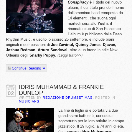
Conspiracy
è il titolo del nuovo
album, il cui titolo prende il nome
dall’omonima band composta da
14 elementi, che suona ogni
martedì sera allo
Yoshi
, il
rinomato club di San Francisco.
L’album è pubblicato dalla Deep
Rhythm Music, è uscito lo scorso 26 settembre, e include brani
originali e composizioni di
Joe Zawinul, Quincy Jones, Djavan,
Joshua Redman, Arturo Sandoval
, oltre a un brano in stile New
Orleans degli
Snarky Puppy
.
(Leggi tutto>>)
Continue Reading
IDRIS MUHAMMAD & FRANKIE
AGO
DUNLOP
02
WRITTEN BY
REDAZIONE DRUMSET MAG
. POSTED IN
MUSICIANS
La fine di luglio si è portata via due
grandissimi batteristi, conosciuti
soprattutto per la loro attività in campo
jazzistico. Il 29 luglio, a 74 anni di età,
è scomparso
Idris
Muhammad
,