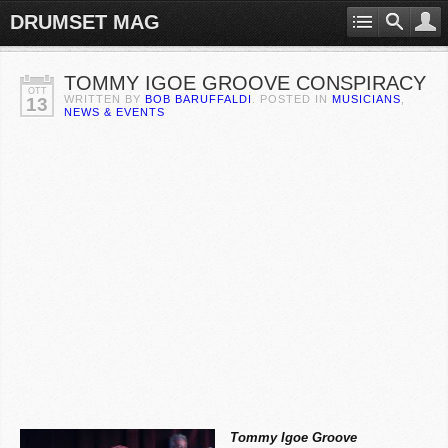
DRUMSET MAG
TOMMY IGOE GROOVE CONSPIRACY
OTT
WRITTEN BY
BOB BARUFFALDI
. POSTED IN
MUSICIANS
,
13
NEWS & EVENTS
Tommy Igoe Groove