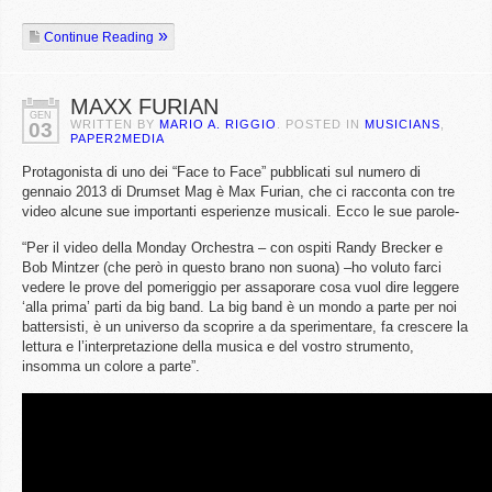
Continue Reading
MAXX FURIAN
GEN
WRITTEN BY
MARIO A. RIGGIO
. POSTED IN
MUSICIANS
,
03
PAPER2MEDIA
Protagonista di uno dei “Face to Face” pubblicati sul numero di
gennaio 2013 di Drumset Mag è Max Furian, che ci racconta con tre
video alcune sue importanti esperienze musicali. Ecco le sue parole-
“Per il video della Monday Orchestra – con ospiti Randy Brecker e
Bob Mintzer (che però in questo brano non suona) –ho voluto farci
vedere le prove del pomeriggio per assaporare cosa vuol dire leggere
‘alla prima’ parti da big band. La big band è un mondo a parte per noi
battersisti, è un universo da scoprire a da sperimentare, fa crescere la
lettura e l’interpretazione della musica e del vostro strumento,
insomma un colore a parte”.