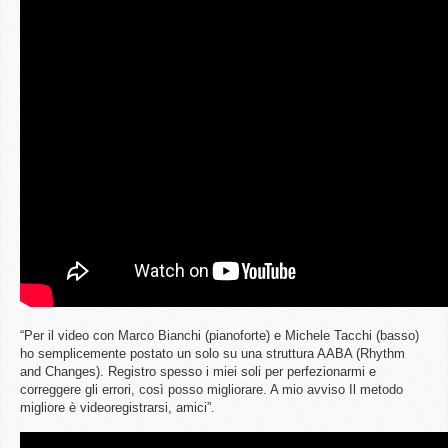
“Per il video con Marco Bianchi (pianoforte) e Michele Tacchi (basso)
ho semplicemente postato un solo su una struttura AABA (Rhythm
and Changes). Registro spesso i miei soli per perfezionarmi e
correggere gli errori, così posso migliorare. A mio avviso Il metodo
migliore è videoregistrarsi, amici”.