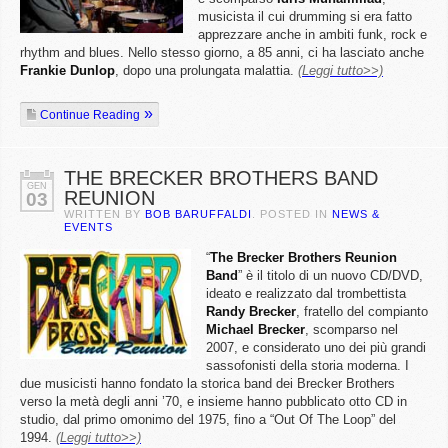
musicista il cui drumming si era fatto
apprezzare anche in ambiti funk, rock e
rhythm and blues. Nello stesso giorno, a 85 anni, ci ha lasciato anche
Frankie
Dunlop
, dopo una prolungata malattia.
(Leggi tutto>>)
Continue Reading
THE BRECKER BROTHERS BAND
GEN
REUNION
03
WRITTEN BY
BOB BARUFFALDI
. POSTED IN
NEWS &
EVENTS
“
The Brecker Brothers Reunion
Band
” è il titolo di un nuovo CD/DVD,
ideato e realizzato dal trombettista
Randy
Brecker
, fratello del compianto
Michael
Brecker
, scomparso nel
2007, e considerato uno dei più grandi
sassofonisti della storia moderna. I
due musicisti hanno fondato la storica band dei Brecker Brothers
verso la metà degli anni ’70, e insieme hanno pubblicato otto CD in
studio, dal primo omonimo del 1975, fino a “Out Of The Loop” del
1994.
(Leggi tutto>>)