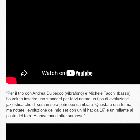
“Per il trio con Andrea Dulbecco (vibrafono) e Michele Tacchi (basso)
ho voluto inserire uno standard per farvi notare un tipo di evoluzione
jazzistica che di sera in sera potrebbe cambiare. Questa è una forma,
ma notate l’evoluzione del mio set con un hi hat da 16” e un rullante al
posto del tom. E arriveranno altre sorprese”.