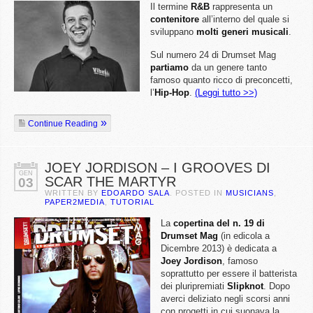
Il termine
R&B
rappresenta un
contenitore
all’interno del quale si
sviluppano
molti generi musicali
.
Sul numero 24 di Drumset Mag
partiamo
da un genere tanto
famoso quanto ricco di preconcetti,
l’
Hip-Hop
.
(Leggi tutto >>)
Continue Reading
JOEY JORDISON – I GROOVES DI
GEN
SCAR THE MARTYR
03
WRITTEN BY
EDOARDO SALA
. POSTED IN
MUSICIANS
,
PAPER2MEDIA
,
TUTORIAL
La
copertina del n. 19 di
Drumset Mag
(in edicola a
Dicembre 2013) è dedicata a
Joey Jordison
, famoso
soprattutto per essere il batterista
dei pluripremiati
Slipknot
. Dopo
averci deliziato negli scorsi anni
con progetti in cui suonava la