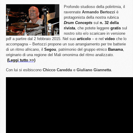
Profondo studioso della poliritmia, il
ravennate
Armando Bertozzi
è
protagonista della nostra rubrica
Drum Concepts
sul
n. 32 della
rivista
, che potete leggere
gratis
sul
nostro sito e/o scaricare in versione
pdf a partire dal 2 febbraio 2015. Nel suo
articolo
– e nel
video
che lo
accompagna – Bertozzi propone un suo arrangiamento per tre batterie
di un ritmo africano, il
Segou
, patrimonio del gruppo etnico
Banama
,
originario di una regione del Mali omonima del ritmo analizzato.
(Leggi tutto >>)
Con lui si esibiscono
Chicco Careddu
e
Giuliano Giannetta
.