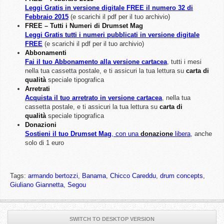
Leggi Gratis in versione digitale FREE il numero 32 di
Febbraio 2015
(e scarichi il pdf per il tuo archivio)
FREE – Tutti i Numeri di Drumset Mag
Leggi Gratis tutti i numeri pubblicati in versione digitale
FREE
(e scarichi il pdf per il tuo archivio)
Abbonamenti
Fai il tuo Abbonamento alla versione cartacea
, tutti i mesi
nella tua cassetta postale, e ti assicuri la tua lettura su
carta di
qualità
speciale tipografica
Arretrati
Acquista il tuo arretrato in versione cartacea
, nella tua
cassetta postale, e ti assicuri la tua lettura su
carta di
qualità
speciale tipografica
Donazioni
Sostieni il tuo Drumset Mag
, con una
donazione
libera
, anche
solo di 1 euro
Tags:
armando bertozzi
,
Banama
,
Chicco Careddu
,
drum concepts
,
Giuliano Giannetta
,
Segou
SWITCH TO DESKTOP VERSION