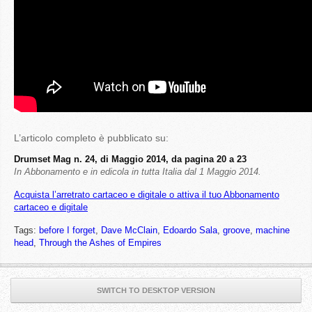
L’articolo completo è pubblicato su:
Drumset Mag n. 24, di Maggio 2014, da pagina 20 a 23
In Abbonamento e in edicola in tutta Italia dal 1 Maggio 2014.
Acquista l’arretrato cartaceo e digitale o attiva il tuo Abbonamento
cartaceo e digitale
Tags:
before I forget
,
Dave McClain
,
Edoardo Sala
,
groove
,
machine
head
,
Through the Ashes of Empires
SWITCH TO DESKTOP VERSION