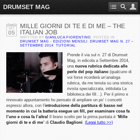
DRUMSET MAG
MILLE GIORNI DI TE E DI ME – THE
SET
ITALIAN JOB
05
WRITTEN BY
GIANLUCA FIORENTINO
. POSTED IN
DRUMSET MAG - EDIZIONI MENSILI
,
DRUMSET MAG N. 27 –
SETTEMBRE 2014
,
TUTORIAL
Prende il via sul n. 27 di Drumset
Mag, in edicola a Settembre 2014,
una
nuova rubrica dedicata alle
perle del pop italiano
(qualcuno di
voi forse ricorderà un’analoga
rubrica, da me tenuta su una storica
rivista specializzata, intitolata La
biblioteca dei fill…). Per il primo e
rinnovato appuntamento ho pensato di ampliare un po’ i concetti
espressi allora, con l’
introduzione della partitura di basso nel
momento in cui la batteria esegue un fill, per esaminare cosa fa
l’uno e cosa fa l’altra!
Il brano scelto per la prima puntata è “
Mille
giorni di te e di me
” di
Claudio Baglioni
.
(Leggi tutto >>)