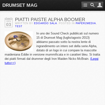
DRUMSET MAG
PIATTI PAISTE ALPHA BOOMER
GEN
WRITTEN BY
EDOARDO SALA
. POSTED IN
PAPER2MEDIA
,
03
TEST
In uno dei Sound Check pubblicati sul numero
15 di Drumset Mag (luglio/agosto 2013)
abbiamo passato sotto la nostra lente di
ingrandimento un intero set della serie Alpha,
dotato di un logo in cui compare la mascotte
maideniana Eddie in versione mummificata e in caratteri bleu. Si tratta
dei piatti firmati dal drummer degli Iron Maiden Nicko McBrain.
(Leggi
tutto>>)