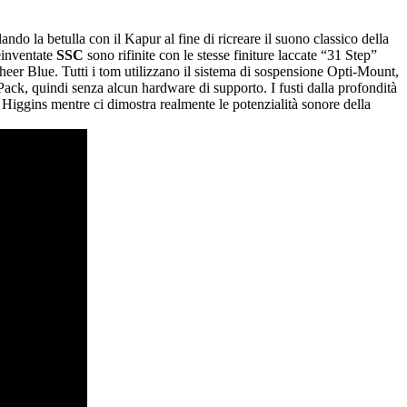
olando la betulla con il Kapur al fine di ricreare il suono classico della
einventate
SSC
sono rifinite con le stesse finiture laccate “31 Step”
eer Blue. Tutti i tom utilizzano il sistema di sospensione Opti-Mount,
 Pack, quindi senza alcun hardware di supporto. I fusti dalla profondità
 Higgins mentre ci dimostra realmente le potenzialità sonore della