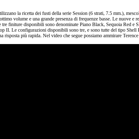
utilizzano la ricetta dei fusti della serie Session (6 strati, 7.5 mm.), mesc
 un ottimo volume e una grande presenza di frequenze basse. Le nuove e r
 tre finiture disponibili sono denominate Piano Black, Sequoia Red e Sh
p II. Le configurazioni disponibili sono tre, e sono tutte del tipo Shell
 e una risposta più rapida. Nel video che segue possiamo ammirare Terence