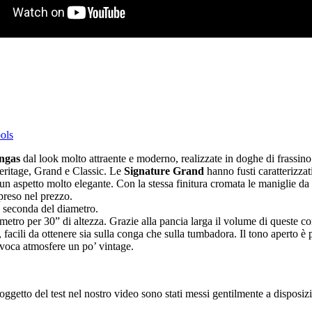
ols
ngas
dal look molto attraente e moderno, realizzate in doghe di frassino 
eritage, Grand e Classic. Le
Signature Grand
hanno fusti caratterizza
n aspetto molto elegante. Con la stessa finitura cromata le maniglie da tr
preso nel prezzo.
 a seconda del diametro.
metro per 30” di altezza. Grazie alla pancia larga il volume di queste c
ti, facili da ottenere sia sulla conga che sulla tumbadora. Il tono aperto
evoca atmosfere un po’ vintage.
 oggetto del test nel nostro video sono stati messi gentilmente a disposi