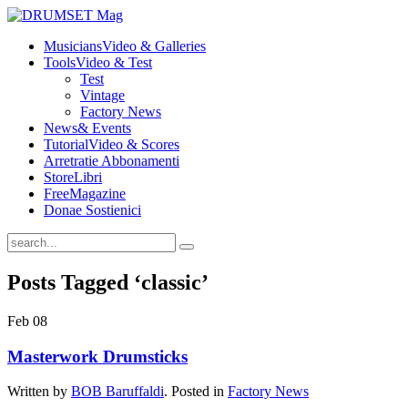
Musicians
Video & Galleries
Tools
Video & Test
Test
Vintage
Factory News
News
& Events
Tutorial
Video & Scores
Arretrati
e Abbonamenti
Store
Libri
Free
Magazine
Dona
e Sostienici
Posts Tagged ‘classic’
Feb
08
Masterwork Drumsticks
Written by
BOB Baruffaldi
. Posted in
Factory News