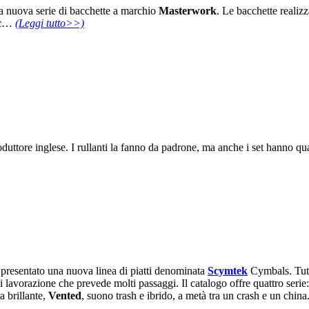
a nuova serie di bacchette a marchio
Masterwork
. Le bacchette realiz
c
…
(Leggi tutto>>)
oduttore inglese. I rullanti la fanno da padrone, ma anche i set hanno
esentato una nuova linea di piatti denominata
Scymtek
Cymbals. Tutti
i lavorazione che prevede molti passaggi. Il catalogo offre quattro serie
a brillante,
Vented
, suono trash e ibrido, a metà tra un crash e un china