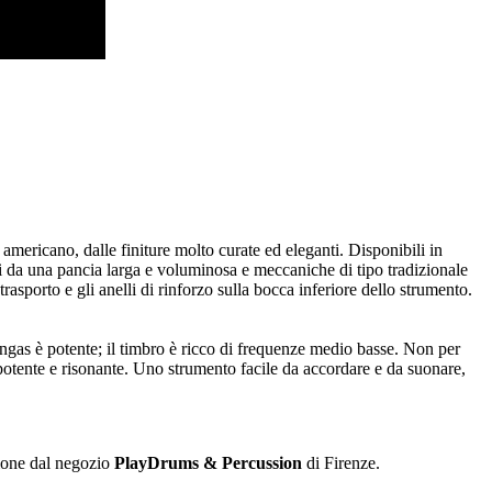
americano, dalle finiture molto curate ed eleganti. Disponibili in
ti da una pancia larga e voluminosa e meccaniche di tipo tradizionale
asporto e gli anelli di rinforzo sulla bocca inferiore dello strumento.
ongas è potente; il timbro è ricco di frequenze medio basse. Non per
 è potente e risonante. Uno strumento facile da accordare e da suonare,
zione dal negozio
PlayDrums & Percussion
di Firenze.