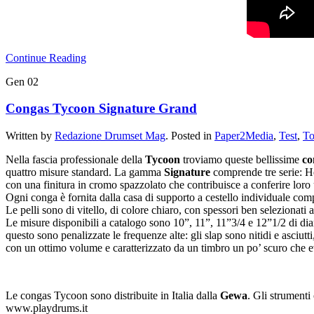
Continue Reading
Gen
02
Congas Tycoon Signature Grand
Written by
Redazione Drumset Mag
. Posted in
Paper2Media
,
Test
,
To
Nella fascia professionale della
Tycoon
troviamo queste bellissime
co
quattro misure standard. La gamma
Signature
comprende tre serie: H
con una finitura in cromo spazzolato che contribuisce a conferire loro u
Ogni conga è fornita dalla casa di supporto a cestello individuale com
Le pelli sono di vitello, di colore chiaro, con spessori ben selezionati
Le misure disponibili a catalogo sono 10”, 11”, 11”3/4 e 12”1/2 di dia
questo sono penalizzate le frequenze alte: gli slap sono nitidi e asciut
con un ottimo volume e caratterizzato da un timbro un po’ scuro che 
Le congas Tycoon sono distribuite in Italia dalla
Gewa
. Gli strumenti
www.playdrums.it