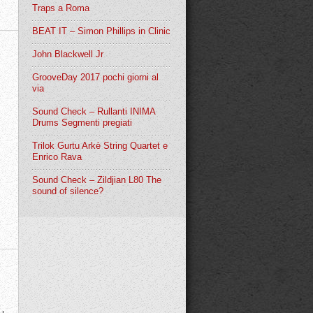
Traps a Roma
BEAT IT – Simon Phillips in Clinic
John Blackwell Jr
GrooveDay 2017 pochi giorni al
via
Sound Check – Rullanti INIMA
Drums Segmenti pregiati
Trilok Gurtu Arkè String Quartet e
Enrico Rava
Sound Check – Zildjian L80 The
sound of silence?