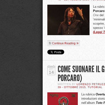
La rubri
Porcaro
One
del 
‘minimal
scoprire,
spesso ‘
(Leggi T
Continue Reading
COME SUONARE IL G
OTT
14
PORCARO)
WRITTEN BY
LORENZO PETRUZZ
39 - OTTOBRE 2015
,
TUTORIAL
La rubrica
Overtu
introduzioni sto
nell’album
Toto I