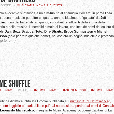
 POSTED IN
MUSICIANS
,
NEWS & EVENTS
itolo evocativo si riferisce a un film-tributo alla famiglia Porcaro, in prima linea
a scena musicale per oltre cinquanta anni, e idealmente “guidata” da
Jeff
caro
, uno dei batteristi più grandi, importanti e influenti della storia della
eria e della musica. L’incredibile mole di lavoro, che include nomi del calibro d
ely Dan, Bozz Scaggs, Toto, Dire Straits, Bruce Springsteen
e
Michel
kson
(solo per fare qualche nome), ha lasciato un segno indelebile e profondo
gi tutto>>)
IME SHUFFLE
SET MAG
. POSTED IN
DRUMSET MAG - EDIZIONI MENSILI
,
DRUMSET MAG
rubrica didattica intitolata Groove pubblicata sul
numero 31 di Drumset Mag,
mente leggibile e scaricabile in pdf dal nostro sito a partire dai primi di Gennai
Leonardo
Maniscalco
, insegnante Music Academy Scuderie Capitani di La