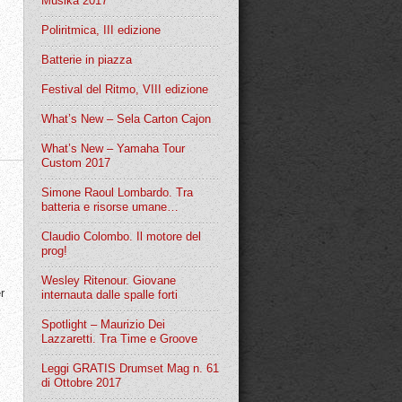
Musika 2017
Poliritmica, III edizione
Batterie in piazza
Festival del Ritmo, VIII edizione
What’s New – Sela Carton Cajon
What’s New – Yamaha Tour
Custom 2017
Simone Raoul Lombardo. Tra
batteria e risorse umane…
Claudio Colombo. Il motore del
prog!
Wesley Ritenour. Giovane
r
internauta dalle spalle forti
Spotlight – Maurizio Dei
Lazzaretti. Tra Time e Groove
Leggi GRATIS Drumset Mag n. 61
di Ottobre 2017