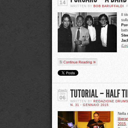
14
WRITTEN BY
BOB BARUFFALDI
.
Il t
sull
Por
batt
Ste
Jac
(Leg
Continue Reading
TUTORIAL – HALF T
GEN
06
WRITTEN BY
REDAZIONE DRUM
N. 31 - GENNAIO 2015
Nella 
libera
2015
,