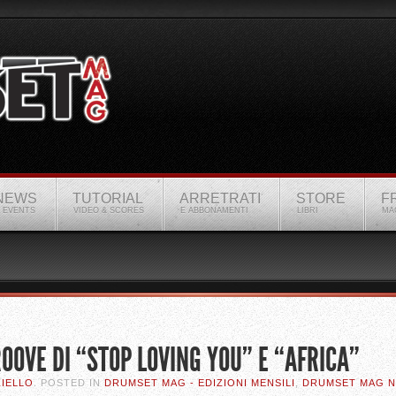
NEWS
TUTORIAL
ARRETRATI
STORE
F
 EVENTS
VIDEO & SCORES
E ABBONAMENTI
LIBRI
MA
OOVE DI “STOP LOVING YOU” E “AFRICA”
IELLO
. POSTED IN
DRUMSET MAG - EDIZIONI MENSILI
,
DRUMSET MAG N
L