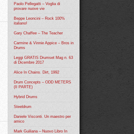
Paolo Pellegatti – Voglia di
provare nuove vie
Beppe Leoncini – Rock 100%
italiano!
Gary Chaffee – The Teacher
Carmine & Vinnie Appice – Bros in
Drums
Leggi GRATIS Drumset Mag n. 63
di Dicembre 2017
Alice In Chains. Dirt, 1992
Drum Concepts – ODD METERS
(II PARTE)
Hybrid Drums
Steeldrum
Daniele Visconti. Un maestro per
amico
Mark Guiliana – Nuovo Libro In