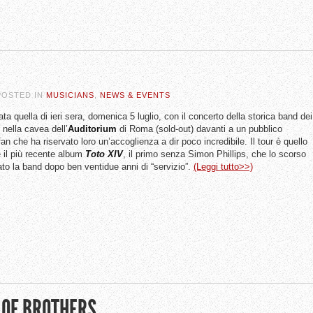
 POSTED IN
MUSICIANS
,
NEWS & EVENTS
ta quella di ieri sera, domenica 5 luglio, con il concerto della storica band dei
 nella cavea dell’
Auditorium
di Roma (sold-out) davanti a un pubblico
fan che ha riservato loro un’accoglienza a dir poco incredibile. Il tour è quello
il più recente album
Toto
XIV
, il primo senza Simon Phillips, che lo scorso
to la band dopo ben ventidue anni di “servizio”.
(Leggi tutto>>)
 OF BROTHERS