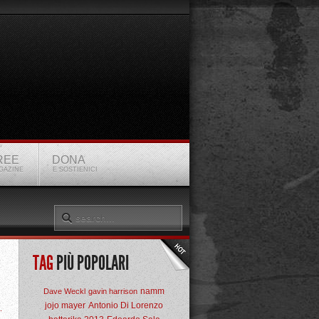
REE
DONA
GAZINE
E SOSTIENICI
TAG
PIÙ POPOLARI
namm
Dave Weckl
gavin harrison
jojo mayer
Antonio Di Lorenzo
.