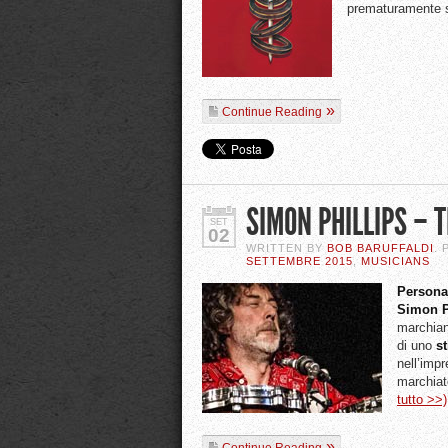
prematuramente s
Continue Reading
SIMON PHILLIPS – 
SET
02
WRITTEN BY
BOB BARUFFALDI
.
SETTEMBRE 2015
,
MUSICIANS
Personal
Simon P
marchian
di uno
st
nell’imp
marchiat
tutto >>)