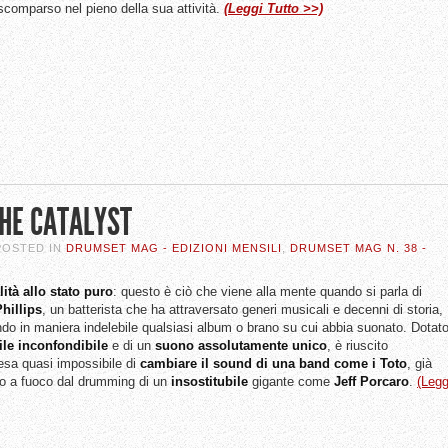
comparso nel pieno della sua attività.
(Leggi Tutto >>)
THE CATALYST
 POSTED IN
DRUMSET MAG - EDIZIONI MENSILI
,
DRUMSET MAG N. 38 -
ità allo stato puro
: questo è ciò che viene alla mente quando si parla di
hillips
, un batterista che ha attraversato generi musicali e decenni di storia,
do in maniera indelebile qualsiasi album o brano su cui abbia suonato. Dotat
ile inconfondibile
e di un
suono assolutamente unico
, è riuscito
resa quasi impossibile di
cambiare il sound di una band come i Toto
, già
o a fuoco dal drumming di un
insostitubile
gigante come
Jeff Porcaro
.
(Legg