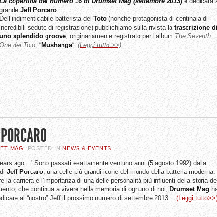
La copertina del numero 16 di Drumset Mag (settembre 2013)
è dedicata a
grande
Jeff Porcaro
.
Dell’indimenticabile batterista dei
Toto
(nonché protagonista di centinaia di
incredibili sedute di registrazione) pubblichiamo sulla rivista la
trascrizione d
uno splendido groove
, originariamente registrato per l’album
The Seventh
One dei Toto
, “
Mushanga
“.
(Leggi tutto >>)
 PORCARO
SET MAG
. POSTED IN
NEWS & EVENTS
years ago…” Sono passati esattamente ventuno anni (5 agosto 1992) dalla
 di
Jeff Porcaro
, una delle più grandi icone del mondo della batteria moderna.
e la carriera e l’importanza di una delle personalità più influenti della storia de
mento, che continua a vivere nella memoria di ognuno di noi,
Drumset
Mag
h
edicare al “nostro” Jeff il prossimo numero di settembre 2013…
(Leggi tutto>>