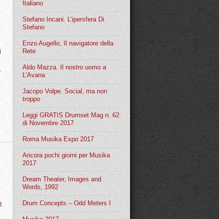
Italiano
Stefano Incani. L’ipersfera Di
Stefano
Enzo Augello, Il navigatore della
Rete
i
Aldo Mazza. Il nostro uomo a
.
L’Avana
Jacopo Volpe. Social, ma non
troppo
Leggi GRATIS Drumset Mag n. 62
di Novembre 2017
Roma Musika Expo 2017
Ancora pochi giorni per Musika
2017
Dream Theater, Images and
Words, 1992
o
Drum Concepts – Odd Meters I