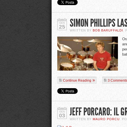
SIMON PHILLIPS LAS
GEN
25
WRITTEN BY
BOB BARUFFALDI
.
Ora
ann
per
bat
Continue Reading
3 Comment
JEFF PORCARO: IL 
GEN
03
WRITTEN BY
MAURO PORCU
. P