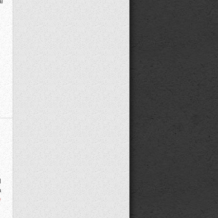
l
i
l
a
)