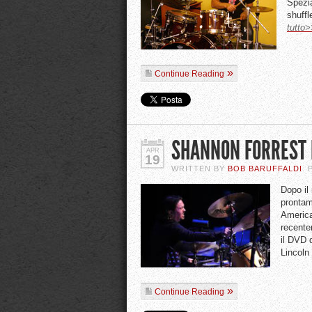
Spezia
shuffl
tutto>
Continue Reading
SHANNON FORREST I
APR
19
WRITTEN BY
BOB BARUFFALDI
.
Dopo il
pronta
America
recente
il DVD d
Lincoln
Continue Reading