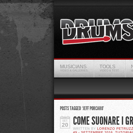
MUSICIANS
TOOLS
VIDEO & GALLERIES
VIDEO & TEST
&
POSTS TAGGED ‘JEFF PORCARO’
COME SUONARE I GR
SET
20
WRITTEN BY
LORENZO PETRUZZ
49 - SETTEMBRE 2016
,
TUTORIA