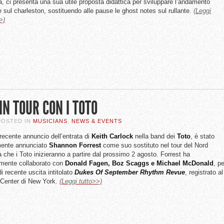
, ci presenta una sua utile proposta didattica per sviluppare l’andamento
e sul charleston, sostituendo alle pause le ghost notes sul rullante.
(Leggi
>)
N TOUR CON I TOTO
 POSTED IN
MUSICIANS
,
NEWS & EVENTS
 recente annuncio dell’entrata di
Keith
Carlock
nella band dei
Toto
, è stato
mente annunciato
Shannon
Forrest
come suo sostituto nel tour del Nord
 che i Toto inizieranno a partire dal prossimo 2 agosto. Forrest ha
mente collaborato con
Donald Fagen, Boz Scaggs e Michael McDonald
, pe
i recente uscita intitolato
Dukes Of September Rhythm Revue
, registrato al
 Center di New York.
(Leggi tutto>>)