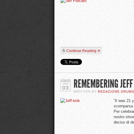
Continue Reading
REMEMBERING JEFF
GEN
03
WRITTEN BY
REDAZIONE DRUM
“It was 21 
scomparsa
Per celebrar
nostro stru
deciso di d