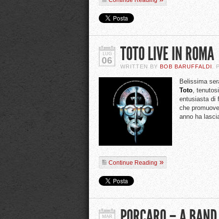
Continue Reading
TOTO LIVE IN ROMA
LUG
06
WRITTEN BY
BOB BARUFFALDI
.
Belissima sera
Toto
, tenutosi
entusiasta di 
che promuove 
anno ha lascia
Continue Reading
PORCARO – A BAND
MAR