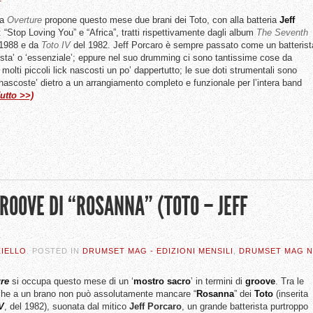
ca
Overture
propone questo mese due brani dei Toto, con alla batteria
Jeff
: “Stop Loving You” e “Africa”, tratti rispettivamente dagli album
The Seventh
1988 e da
Toto IV
del 1982. Jeff Porcaro è sempre passato come un batterist
ista’ o ‘essenziale’; eppure nel suo drumming ci sono tantissime cose da
 molti piccoli lick nascosti un po’ dappertutto; le sue doti strumentali sono
nascoste’ dietro a un arrangiamento completo e funzionale per l’intera band
utto >>)
ROOVE DI “ROSANNA” (TOTO – JEFF
IELLO
. POSTED IN
DRUMSET MAG - EDIZIONI MENSILI
,
DRUMSET MAG N
re
si occupa questo mese di un ‘
mostro sacro
’ in termini di
groove
. Tra le
riche a un brano non può assolutamente mancare “
Rosanna
” dei
Toto
(inserita
V
, del 1982), suonata dal mitico
Jeff Porcaro
, un grande batterista purtroppo