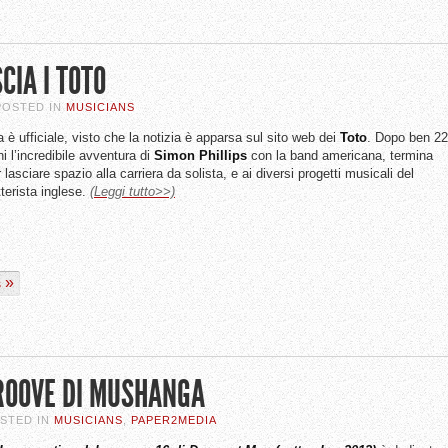
CIA I TOTO
 POSTED IN
MUSICIANS
 è ufficiale, visto che la notizia è apparsa sul sito web dei
Toto
. Dopo ben 22
i l’incredibile avventura di
Simon
Phillips
con la band americana, termina
 lasciare spazio alla carriera da solista, e ai diversi progetti musicali del
terista inglese.
(Leggi tutto>>)
s
GROOVE DI MUSHANGA
OSTED IN
MUSICIANS
,
PAPER2MEDIA