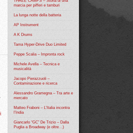
THREE CAMPS – Storia di una
marcia per pifferi e tamburi
La lunga notte della batteria
AP Instrument
A K Drums
Tama Hyper-Drive Duo Limited
Peppe Scalia – Impronta rock
Michele Avella – Tecnica e
musicalità
Jacopo Pierazzuoli –
Contaminazione e ricerca
Alessandro Gramegna – Tra arte e
o
mercato
Matteo Fraboni – L’Italia incontra
l’India
i
Giancarlo “GC” De Trizio – Dalla
Puglia a Broadway (e oltre…)