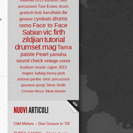
batterika 2013
Edoardo Sala
drum
Tour
Evans
percussioni
dw
gretsch
bob baruffaldi
drums
groove
cymbals
a
Face to Face
remo
vic firth
Sabian
zildjian
tutorial
drumset mag
Tama
paiste
Pearl
yamaha
sound check
vintage
sonor
hudson music
cajon
2013
mapex
ludwig
benny greb
antonio gentile
clinic
percussion
giovanni giorgi
Steve Smith
Christian Meyer
Ellade Bandini
.
NUOVI
ARTICOLI
Odd Meters – Due Groove in 7/8