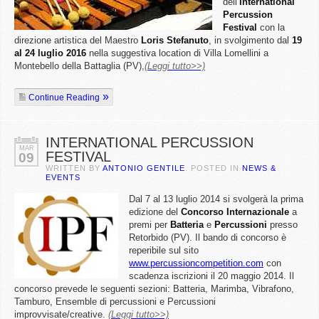
dell’
International
Percussion
Festival
con la
direzione artistica del Maestro
Loris Stefanuto
, in svolgimento dal
19
al 24 luglio 2016
nella suggestiva location di Villa Lomellini a
Montebello della Battaglia (PV),
(Leggi tutto>>)
Continue Reading
INTERNATIONAL PERCUSSION
MAR
FESTIVAL
09
WRITTEN BY
ANTONIO GENTILE
. POSTED IN
NEWS &
EVENTS
Dal 7 al 13 luglio 2014 si svolgerà la prima
edizione del
Concorso
Internazionale
a
premi per
Batteria
e
Percussioni
presso
Retorbido (PV). Il bando di concorso è
reperibile sul sito
www.percussioncompetition.com
con
scadenza iscrizioni il 20 maggio 2014. Il
concorso prevede le seguenti sezioni: Batteria, Marimba, Vibrafono,
Tamburo, Ensemble di percussioni e Percussioni
improvvisate/creative.
(Leggi tutto>>)