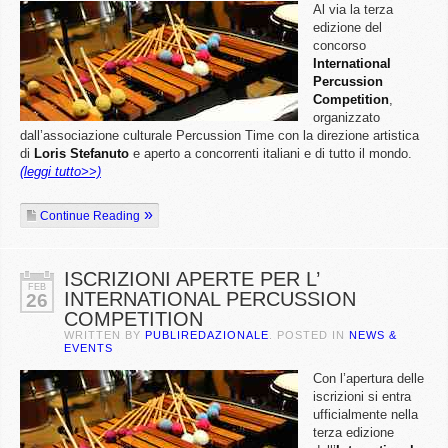
Al via la terza
edizione del
concorso
International
Percussion
Competition
,
organizzato
dall’associazione culturale Percussion Time con la direzione artistica
di
Loris Stefanuto
e aperto a concorrenti italiani e di tutto il mondo.
(leggi tutto>>)
Continue Reading
ISCRIZIONI APERTE PER L’
FEB
INTERNATIONAL PERCUSSION
26
COMPETITION
WRITTEN BY
PUBLIREDAZIONALE
. POSTED IN
NEWS &
EVENTS
Con l’apertura delle
iscrizioni si entra
ufficialmente nella
terza edizione