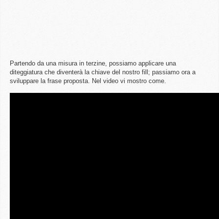
Partendo da una misura in terzine, possiamo applicare una
diteggiatura che diventerà la chiave del nostro fill; passiamo ora a
sviluppare la frase proposta. Nel video vi mostro come.