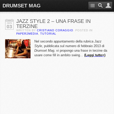
DRUMSET MAG
JAZZ STYLE 2 – UNA FRASE IN
GEN
TERZINE
03
WRITTEN BY
CRISTIANO CORAGGIO
. POSTED IN
PAPER2MEDIA
,
TUTORIAL
Nel secondo appuntamento della rubrica
Jazz
Style
, pubblicata sul numero di febbraio 2013 di
Drumset Mag
, vi propongo una frase in terzine da
usare come fill in ambito swing…
(Leggi tutto>)