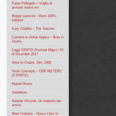
Paolo Pellegatti – Voglia di
provare nuove vie
Beppe Leoncini – Rock 100%
italiano!
Gary Chaffee – The Teacher
Carmine & Vinnie Appice – Bros in
Drums
Leggi GRATIS Drumset Mag n. 63
di Dicembre 2017
Alice In Chains. Dirt, 1992
Drum Concepts – ODD METERS
(II PARTE)
Hybrid Drums
Steeldrum
Daniele Visconti. Un maestro per
amico
Mark Guiliana – Nuovo Libro In