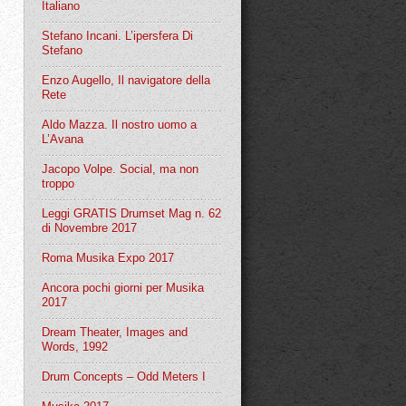
Italiano
Stefano Incani. L’ipersfera Di
Stefano
Enzo Augello, Il navigatore della
Rete
Aldo Mazza. Il nostro uomo a
L’Avana
Jacopo Volpe. Social, ma non
troppo
Leggi GRATIS Drumset Mag n. 62
di Novembre 2017
Roma Musika Expo 2017
Ancora pochi giorni per Musika
2017
Dream Theater, Images and
Words, 1992
Drum Concepts – Odd Meters I