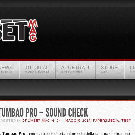
NEWS
TUTORIAL
ARRETRATI
STORE
F
 EVENTS
VIDEO & SCORES
E ABBONAMENTI
LIBRI
MA
TUMBAO PRO – SOUND CHECK
. POSTED IN
DRUMSET MAG N. 24 – MAGGIO 2014
,
PAPER2MEDIA
,
TEST
,
s Tumbao Pro
fanno parte dell’offerta intermedia della gamma di strumenti