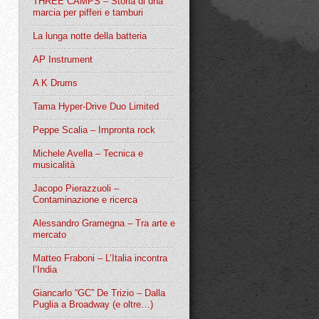
THREE CAMPS – Storia di una
marcia per pifferi e tamburi
La lunga notte della batteria
AP Instrument
A K Drums
Tama Hyper-Drive Duo Limited
Peppe Scalia – Impronta rock
Michele Avella – Tecnica e
musicalità
Jacopo Pierazzuoli –
Contaminazione e ricerca
Alessandro Gramegna – Tra arte e
mercato
Matteo Fraboni – L’Italia incontra
l’India
Giancarlo “GC” De Trizio – Dalla
Puglia a Broadway (e oltre…)