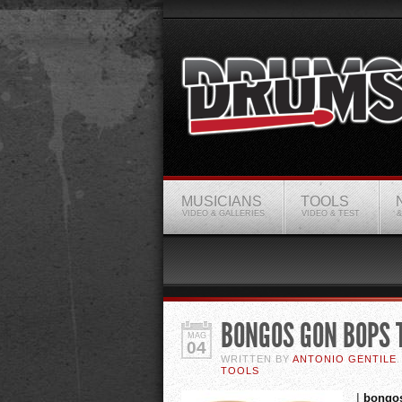
MUSICIANS
TOOLS
VIDEO & GALLERIES
VIDEO & TEST
&
BONGOS GON BOPS 
MAG
04
WRITTEN BY
ANTONIO GENTILE
TOOLS
I
bongo