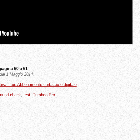
pagina 60 a 61
a dal 1 Maggio 2014.
ttiva il tuo Abbonamento cartaceo e digitale
ound check
,
test
,
Tumbao Pro