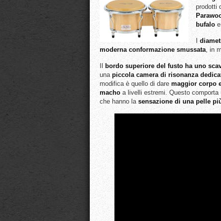
prodotti
Parawoo
bufalo
I
diamet
moderna conformazione smussata
, in 
Il
bordo superiore del fusto ha uno sca
una
piccola camera di risonanza dedicat
modifica è quello di dare
maggior corpo e 
macho
a livelli estremi. Questo comporta
che hanno la
sensazione di una pelle pi