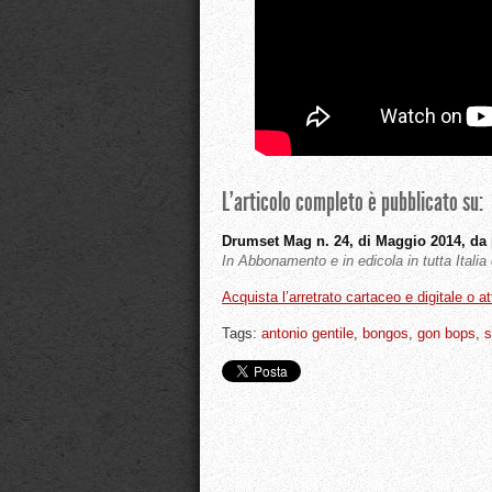
L’articolo completo è pubblicato su:
Drumset Mag n. 24, di Maggio 2014, da 
In Abbonamento e in edicola in tutta Itali
Acquista l’arretrato cartaceo e digitale o a
Tags:
antonio gentile
,
bongos
,
gon bops
,
s