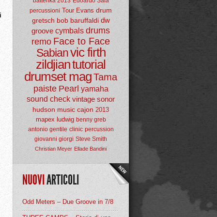
batterika 2013
Edoardo Sala
drum
Tour
Evans
percussioni
i
dw
gretsch
bob baruffaldi
drums
groove
cymbals
Face to Face
remo
vic firth
Sabian
zildjian
tutorial
drumset mag
Tama
paiste
Pearl
yamaha
sound check
vintage
sonor
hudson music
cajon
2013
mapex
ludwig
benny greb
antonio gentile
clinic
percussion
giovanni giorgi
Steve Smith
Christian Meyer
Ellade Bandini
NUOVI
ARTICOLI
Odd Meters – Due Groove in 7/8