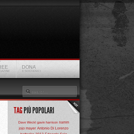
REE
DONA
GAZINE
E SOSTIENICI
TAG
PIÙ POPOLARI
namm
Dave Weckl
gavin harrison
jojo mayer
Antonio Di Lorenzo