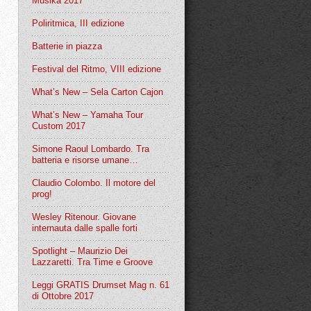
Musika 2017
Poliritmica, III edizione
Batterie in piazza
Festival del Ritmo, VIII edizione
What’s New – Sela Carton Cajon
What’s New – Yamaha Tour
Custom 2017
Simone Raoul Lombardo. Tra
batteria e risorse umane…
Claudio Colombo. Il motore del
prog!
Wesley Ritenour. Giovane
internauta dalle spalle forti
Spotlight – Maurizio Dei
Lazzaretti. Tra Time e Groove
Leggi GRATIS Drumset Mag n. 61
di Ottobre 2017