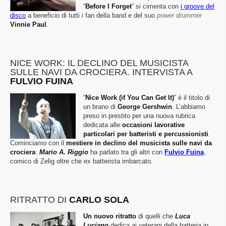
“
Before I Forget
” si cimenta con
i groove del
disco
a beneficio di tutti i fan della band e del suo
power drummer
Vinnie Paul
.
NICE WORK: IL DECLINO DEL MUSICISTA
SULLE NAVI DA CROCIERA. INTERVISTA A
FULVIO FUINA
“
Nice Work (if You Can Get It)
” è il titolo di
un brano di
George Gershwin
. L’abbiamo
preso in prestito per una nuova rubrica
dedicata alle
occasioni lavorative
particolari per batteristi e percussionisti
.
Cominciamo con il
mestiere in declino del musicista sulle navi da
crociera
:
Mario A. Riggio
ha parlato tra gli altri con
Fulvio Fuina
,
comico di Zelig oltre che ex batterista imbarcato.
RITRATTO DI
CARLO SOLA
Un nuovo ritratto
di quelli che
Luca
Luciano
dedica ai veterani della batteria in