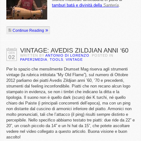
tamburi batá e divinità della
Santería
.
Continue Reading
VINTAGE: AVEDIS ZILDJIAN ANNI ‘60
GEN
WRITTEN BY
ANTONIO DI LORENZO
. POSTED IN
02
PAPER2MEDIA
,
TOOLS
,
VINTAGE
Per lo spazio che mensilmente Drumset Mag riserva agli strumenti
vintage (la rubrica intitolata “My Old Flame”), sul numero di Ottobre
2012 parliamo dei piatti Avedis Zildjian anni ’60, ‘70 e precedenti,
strumenti dal feeling inconfondibile. Piatti che non recano alcun logo
stampato in evidenza, se non i timbri che indicano la ditta e la
tipologia. Il suono non è quello dark (scuro) dei K turchi, né quello
chiaro dei Paiste (i principali concorrenti dell’epoca), ma con un ping
non distante dal cuscino di armonici inferiore del piatto. Armonici non
molto pronunciati, tali che l’attacco (il ping) risulti sempre distinto e
percepibile. Nello specifico abbiamo testato tre piatti: due ride da 22” e
20”, un crash piccolo da 14” e un hi hat da 15”, che potete ascoltare
vedere nel video collegato a questo articolo. Buona visione e buon
ascolto!