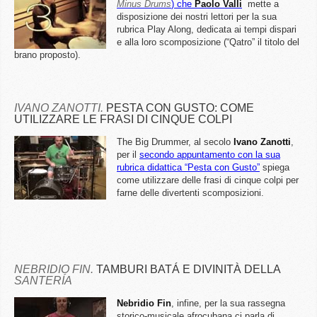
Minus Drums
) che
Paolo Valli
mette a
disposizione dei nostri lettori per la sua
rubrica Play Along, dedicata ai tempi dispari
e alla loro scomposizione (“Qatro” il titolo del
brano proposto).
IVANO ZANOTTI.
PESTA CON GUSTO: COME
UTILIZZARE LE FRASI DI CINQUE COLPI
The Big Drummer, al secolo
Ivano Zanotti
,
per il
secondo appuntamento con la sua
rubrica didattica “Pesta con Gusto”
spiega
come utilizzare delle frasi di cinque colpi per
farne delle divertenti scomposizioni.
NEBRIDIO FIN.
TAMBURI BATÁ E DIVINITÀ DELLA
SANTERÍA
Nebridio Fin
, infine, per la sua rassegna
storico-musicale afrocubana ci parla di