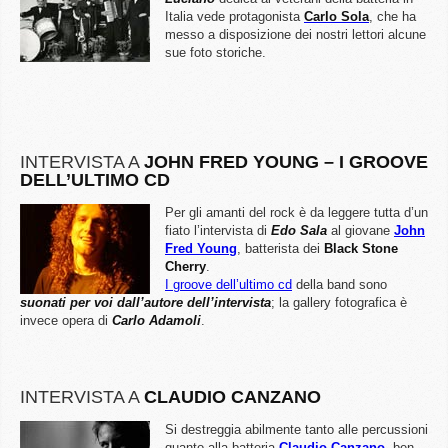
Italia vede protagonista
Carlo Sola
, che ha
messo a disposizione dei nostri lettori alcune
sue foto storiche.
INTERVISTA A
JOHN FRED YOUNG – I GROOVE
DELL’ULTIMO CD
Per gli amanti del rock è da leggere tutta d’un
fiato l’intervista di
Edo Sala
al giovane
John
Fred Young
, batterista dei
Black Stone
Cherry
.
I groove dell’ultimo cd
della band sono
suonati per voi dall’autore dell’intervista
; la gallery fotografica è
invece opera di
Carlo Adamoli
.
INTERVISTA A
CLAUDIO CANZANO
Si destreggia abilmente tanto alle percussioni
quanto alla batteria
Claudio Canzano
, ben