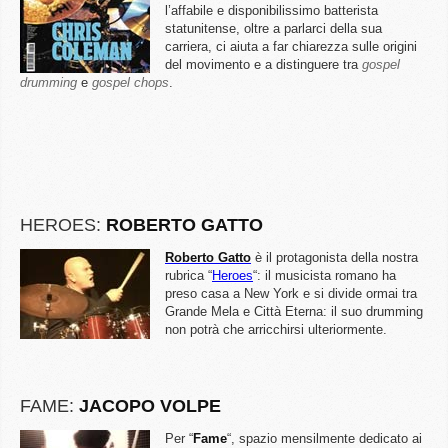
l’affabile e disponibilissimo batterista
statunitense, oltre a parlarci della sua
carriera, ci aiuta a far chiarezza sulle origini
del movimento e a distinguere tra
gospel
drumming
e
gospel chops
.
HEROES:
ROBERTO GATTO
Roberto Gatto
è il protagonista della nostra
rubrica “
Heroes
“: il musicista romano ha
preso casa a New York e si divide ormai tra
Grande Mela e Città Eterna: il suo drumming
non potrà che arricchirsi ulteriormente.
FAME:
JACOPO VOLPE
Per “
Fame
“, spazio mensilmente dedicato ai