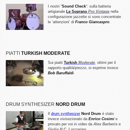
I nostri “
Sound Check
“: sulla batteria
artigianale
Le Soprano
Pro Vintage
nella
configurazione jazzette si sono concentrate
le ‘attenzioni’ di
Franco Giancaspro
.
PIATTI
TURKISH MODERATE
Sui piatti
Turkish
Moderate
, ottimi per il
rapporto qualità/prezzo, si esprime invece
Bob Baruffaldi
.
DRUM SYNTHESIZER
NORD DRUM
Il
drum synthesizer
Nord Drum
è stato
invece vivisezionato da
Enrico Cosimi
e
provato per voi in video da
Alex Barberis
e
Giulia N.C. Lazzarino
.