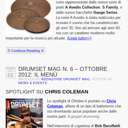
sono rappresentate dalle nuove serie di
piatti
A
Avedis Collection
,
S Family
, e
dalle nuove bacchette
Gauge
Series
.
La serie A Avedis è stata realizzata per
ricreare il suono che ha caratterizzato
gli anni 30, fino ad arrivare agli anni 60,
ma con un carattere moderno molto
importante per la musica più attuale.
(Leggi tutto>>)
Continue Reading
DRUMSET MAG N. 6 – OTTOBRE
GEN
2012: IL MENÙ
02
WRITTEN BY
REDAZIONE DRUMSET MAG
. POSTED IN
NEWS & EVENTS
SPOTLIGHT SU
CHRIS COLEMAN
Lo spotlight di Ottobre è puntato su
Chris
Coleman
, alfiere di un tipo di batterismo che
sta diventando assai popolare anche dalle
nostre parti: il
gospel
drumming
.
Nell’intervista di copertina di
Bob Baruffaldi