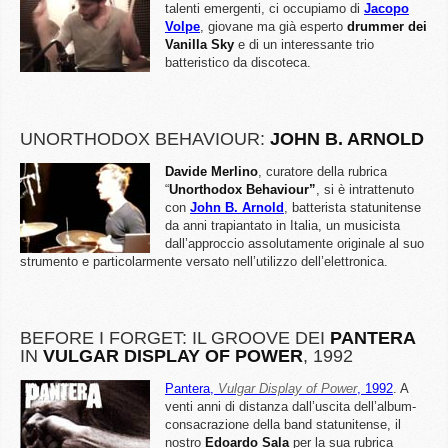
talenti emergenti, ci occupiamo di
Jacopo
Volpe
, giovane ma già esperto
drummer dei
Vanilla Sky
e di un interessante trio
batteristico da discoteca.
UNORTHODOX BEHAVIOUR:
JOHN B. ARNOLD
Davide Merlino
, curatore della rubrica
“
Unorthodox Behaviour”
, si è intrattenuto
con
John B. Arnold
, batterista statunitense
da anni trapiantato in Italia, un musicista
dall’approccio assolutamente originale al suo
strumento e particolarmente versato nell’utilizzo dell’elettronica.
BEFORE I FORGET: IL GROOVE DEI
PANTERA
IN
VULGAR DISPLAY OF POWER
, 1992
Pantera,
Vulgar Display of Power
, 1992
. A
venti anni di distanza dall’uscita dell’album-
consacrazione della band statunitense, il
nostro
Edoardo Sala
per la sua rubrica