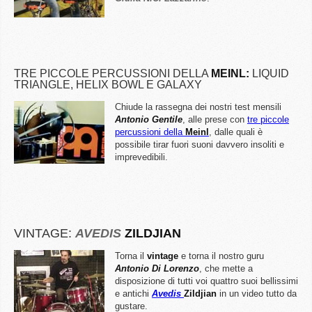
TRE PICCOLE PERCUSSIONI DELLA
MEINL:
LIQUID
TRIANGLE, HELIX BOWL E GALAXY
Chiude la rassegna dei nostri test mensili
Antonio Gentile
, alle prese con
tre piccole
percussioni della
Meinl
, dalle quali è
possibile tirar fuori suoni davvero insoliti e
imprevedibili.
VINTAGE:
AVEDIS
ZILDJIAN
Torna il
vintage
e torna il nostro guru
Antonio Di Lorenzo
, che mette a
disposizione di tutti voi quattro suoi bellissimi
e antichi
Avedis
Zildjian
in un video tutto da
gustare.