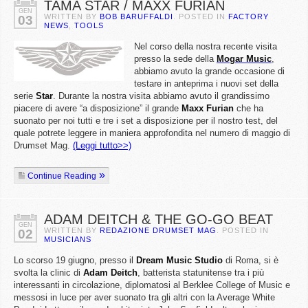
TAMA STAR / MAXX FURIAN
GEN
WRITTEN BY
BOB BARUFFALDI
. POSTED IN
FACTORY
03
NEWS
,
TOOLS
Nel corso della nostra recente visita
presso la sede della
Mogar
Music
,
abbiamo avuto la grande occasione di
testare in anteprima i nuovi set della
serie
Star
. Durante la nostra visita abbiamo avuto il grandissimo
piacere di avere “a disposizione” il grande
Maxx
Furian
che ha
suonato per noi tutti e tre i set a disposizione per il nostro test, del
quale potrete leggere in maniera approfondita nel numero di maggio di
Drumset Mag.
(Leggi tutto>>)
Continue Reading
ADAM DEITCH & THE GO-GO BEAT
GEN
WRITTEN BY
REDAZIONE DRUMSET MAG
. POSTED IN
02
MUSICIANS
Lo scorso 19 giugno, presso il
Dream Music Studio
di Roma, si è
svolta la clinic di
Adam Deitch
, batterista statunitense tra i più
interessanti in circolazione, diplomatosi al Berklee College of Music e
messosi in luce per aver suonato tra gli altri con la Average White