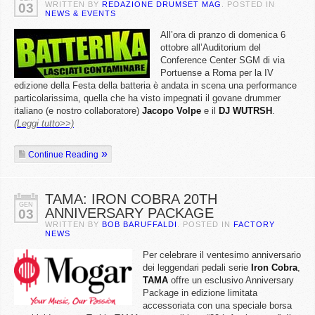
WRITTEN BY
REDAZIONE DRUMSET MAG
. POSTED IN
03
NEWS & EVENTS
All’ora di pranzo di domenica 6
ottobre all’Auditorium del
Conference Center SGM di via
Portuense a Roma per la IV
edizione della Festa della batteria è andata in scena una performance
particolarissima, quella che ha visto impegnati il govane drummer
italiano (e nostro collaboratore)
Jacopo
Volpe
e il
DJ
WUTRSH
.
(Leggi tutto>>)
Continue Reading
TAMA: IRON COBRA 20TH
GEN
ANNIVERSARY PACKAGE
03
WRITTEN BY
BOB BARUFFALDI
. POSTED IN
FACTORY
NEWS
Per celebrare il ventesimo anniversario
dei leggendari pedali serie
Iron
Cobra
,
TAMA
offre un esclusivo Anniversary
Package in edizione limitata
accessoriata con una speciale borsa