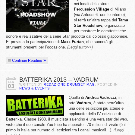
nei locali dello store
Percussion
Village
di Milano
(via Anfossi 6 -cortile interno),
si terrà un’altra tappa del
Tama
Star
Roadshow
, organizzato
per mostrare le caratteristiche
sonore e realizzative della serie Star prodotta dal colosso giapponese.
E’ prevista la partecipazione di
Maxx
Furian
, che suonerà gli
strumenti presenti per l’occasione.
(Leggi tutto>>)
Continue Reading
BATTERIKA 2013 – VADRUM
GEN
WRITTEN BY
REDAZIONE DRUMSET MAG
. POSTED IN
03
NEWS & EVENTS
Quella di
Andrea
Vadrucci
, in
arte
Vadrum
, è stata senz’altro
una delle esibizioni più attese e
applaudite della IV edizione di
Batterika. Classe 1983, il musicista salentino è una vera star del web,
visto che il suo canale YouTube ha superato i 70 milioni di visite (è il
primo in Italia per numero di iscrizioni tra i canali musicali…).
(Leggi