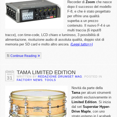
Recorder di
Zoom
che nasce
dopo il successo del modello
F-8, e che è stato progettato
per offrire una qualità
superba a un prezzo
contenuto. Il nuovo F-4 è un
multi traccia (6 input/8
tracce), con time-code, LCD chiaro e luminoso, 3 possibilità di
alimentazione, risoluzione audio di assoluta qualità, doppio slot di
memoria per SD card e molto altro ancora.
(Leggi tutto>>)
Continue Reading
TAMA LIMITED EDITION
MAG
WRITTEN BY
REDAZIONE DRUMSET MAG
. POSTED IN
31
FACTORY NEWS
,
TOOLS
Novità da parte della
Tama
per alcuni strumenti
prodotti esclusivamente in
Limited
Edition
. Si inizia
dal set
Superstar
Hyper-
Drive
Maple
, con uno
strato esterno in Lacebark