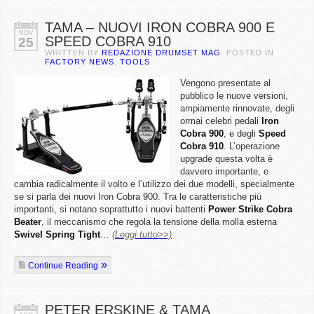
TAMA – NUOVI IRON COBRA 900 E
NOV
SPEED COBRA 910
25
WRITTEN BY
REDAZIONE DRUMSET MAG
. POSTED IN
FACTORY NEWS
,
TOOLS
Vengono presentate al
pubblico le nuove versioni,
ampiamente rinnovate, degli
ormai celebri pedali
Iron
Cobra 900
, e degli
Speed
Cobra 910
. L’operazione
upgrade questa volta è
davvero importante, e
cambia radicalmente il volto e l’utilizzo dei due modelli, specialmente
se si parla dei nuovi Iron Cobra 900. Tra le caratteristiche più
importanti, si notano soprattutto i nuovi battenti
Power Strike Cobra
Beater
, il meccanismo che regola la tensione della molla esterna
Swivel Spring Tight
…
(Leggi tutto>>)
Continue Reading
PETER ERSKINE & TAMA