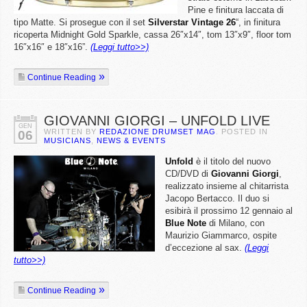
Pine e finitura laccata di
tipo Matte. Si prosegue con il set
Silverstar
Vintage
26
“, in finitura
ricoperta Midnight Gold Sparkle, cassa 26″x14″, tom 13″x9″, floor tom
16″x16″ e 18″x16”.
(Leggi tutto>>)
Continue Reading
GIOVANNI GIORGI – UNFOLD LIVE
GEN
WRITTEN BY
REDAZIONE DRUMSET MAG
. POSTED IN
06
MUSICIANS
,
NEWS & EVENTS
Unfold
è il titolo del nuovo
CD/DVD di
Giovanni
Giorgi
,
realizzato insieme al chitarrista
Jacopo Bertacco. Il duo si
esibirà il prossimo 12 gennaio al
Blue
Note
di Milano, con
Maurizio Giammarco, ospite
d’eccezione al sax.
(Leggi
tutto>>)
Continue Reading