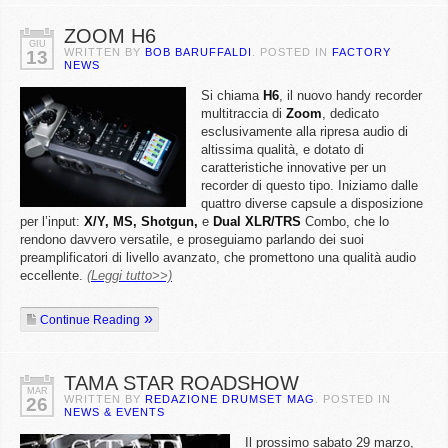
ZOOM H6
GIU
WRITTEN BY
BOB BARUFFALDI
. POSTED IN
FACTORY
13
NEWS
Si chiama
H6
, il nuovo handy recorder
multitraccia di
Zoom
, dedicato
esclusivamente alla ripresa audio di
altissima qualità, e dotato di
caratteristiche innovative per un
recorder di questo tipo. Iniziamo dalle
quattro diverse capsule a disposizione
per l’input:
X/Y, MS, Shotgun,
e
Dual XLR/TRS
Combo, che lo
rendono davvero versatile, e proseguiamo parlando dei suoi
preamplificatori di livello avanzato, che promettono una qualità audio
eccellente.
(Leggi tutto>>)
Continue Reading
TAMA STAR ROADSHOW
MAR
WRITTEN BY
REDAZIONE DRUMSET MAG
. POSTED IN
26
NEWS & EVENTS
Il prossimo sabato 29 marzo,