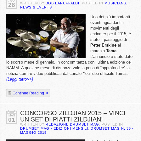
AGO
WRITTEN BY
BOB BARUFFALDI
. POSTED IN
MUSICIANS
,
28
NEWS & EVENTS
Uno dei più importanti
eventi riguardanti i
movimenti degli
endorser per il 2015, è
stato il passaggio di
Peter
Erskine
al
marchio
Tama
.
L’annuncio è stato dato
lo scorso mese di gennaio, in concomitanza con l’ultima edizione del
NAMM. A qualche mese di distanza vale la pena di “approfondire” la
notizia con tre video pubblicati dal canale YouTube ufficiale Tama…
(Leggi tutto>>)
Continue Reading
CONCORSO ZILDJIAN 2015 – VINCI
MAG
UN SET DI PIATTI ZILDJIAN!
01
WRITTEN BY
REDAZIONE DRUMSET MAG
. POSTED IN
DRUMSET MAG - EDIZIONI MENSILI
,
DRUMSET MAG N. 35 -
MAGGIO 2015