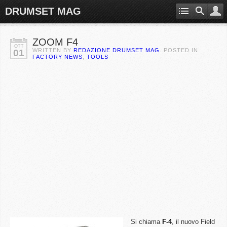
DRUMSET MAG
ZOOM F4
OTT
WRITTEN BY
REDAZIONE DRUMSET MAG
. POSTED IN
01
FACTORY NEWS
,
TOOLS
Si chiama
F-4
, il nuovo Field