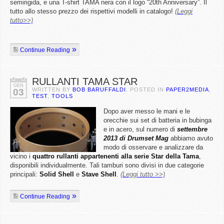
semirigida, e una T-shirt TAMA nera con il logo “20th Anniversary”. Il
tutto allo stesso prezzo dei rispettivi modelli in catalogo!
(Leggi
tutto>>)
Continue Reading
RULLANTI TAMA STAR
GEN
WRITTEN BY
BOB BARUFFALDI
. POSTED IN
PAPER2MEDIA
,
03
TEST
,
TOOLS
Dopo aver messo le mani e le
orecchie sui set di batteria in bubinga
e in acero, sul numero di
settembre
2013 di Drumset Mag
abbiamo avuto
modo di osservare e analizzare da
vicino i
quattro rullanti appartenenti alla serie Star della Tama
,
disponibili individualmente. Tali tamburi sono divisi in due categorie
principali:
Solid Shell
e
Stave Shell
.
(Leggi tutto >>)
Continue Reading