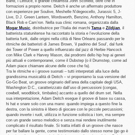
Band, i Lettuce, il grande chitarrista John Scofield, oltre che in
formazioni a proprio nome. Deitch è anche un affermato produttore
con esperienze per Soulive, Meshelle N’degeocello, Jurassic 5, J-
Live, D.J. Green Lantern, Wordsworth, Benzino, Anthony Hamilton,
Black Rob e Cam’ron. Nella sua clinic romana, organizzata dalla
Mogar Music
, distributrice per l’Italia dei marchi
Tama
e
Zildjian
, il
batterista statunitense ha raccontato la storia e l’evoluzione della
batteria funk, dalle origini nella città di New Orleans passando per le
ritmiche dei batteristi di James Brown, ‘il padrino del Soul’, dal funk
dei Tower of Power a quello influenzato dal jazz di Herbie Hancock
con Mike Clark e Harvey Mason, dai prodromi dello hip hop ai generi
più attuali e contemporanei, come il Dubstep (o il Drumstep, come ad
Adam piace chiamare alcune delle cose che fa).
Tra le ritmiche e i groove suonati – tutti interpretati alla luce della
grandissima musicalità di Deitch – vi proponiamo la sua versione del
Go-Go Beat, un groove originario dell’area della capitale degli USA,
Washington D.C., caratterizzato dall’uso di percussioni (congas,
cowbell, woodblock, timbales) accanto a quello del drum set. Nella
sua interpretazione, Adam Deitch esegue il groove di base su cassa,
hi hat e snare solo con una mano: quando impiega a questo fine la
destra, con la sinistra è libero di giocare con le piccole percussioni;
quando inverte i ruoli, utilizza in funzione solistica i tom, ma sempre
con un grande senso melodico e senza mai rendere inutilmente
complicato il risultato finale. Si tratta infatti di un groove che nasce
per far ballare la gente, come testimoniato dallo stesso nome (go go è