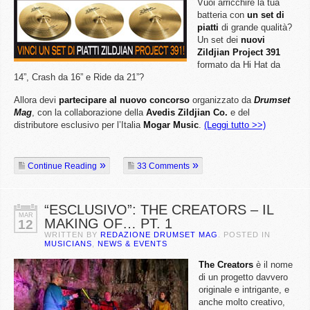
Vuoi arricchire la tua
batteria con
un set di
piatti
di grande qualità?
Un set dei
nuovi
Zildjian Project 391
formato da Hi Hat da
14”, Crash da 16” e Ride da 21”?
Allora devi
partecipare al nuovo concorso
organizzato da
Drumset
Mag
, con la collaborazione della
Avedis Zildjian Co.
e del
distributore esclusivo per l’Italia
Mogar Music
.
(Leggi tutto >>)
Continue Reading
33 Comments
“ESCLUSIVO”: THE CREATORS – IL
MAR
MAKING OF… PT. 1
12
WRITTEN BY
REDAZIONE DRUMSET MAG
. POSTED IN
MUSICIANS
,
NEWS & EVENTS
The Creators
è il nome
di un progetto davvero
originale e intrigante, e
anche molto creativo,