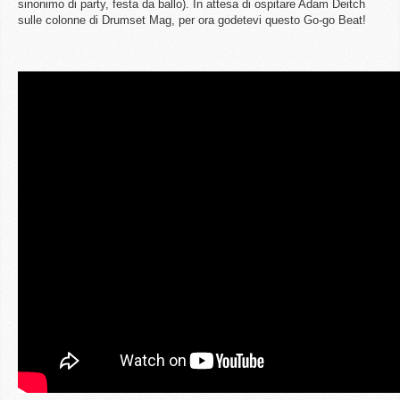
sinonimo di party, festa da ballo). In attesa di ospitare Adam Deitch
sulle colonne di Drumset Mag, per ora godetevi questo Go-go Beat!