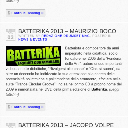
tutto>>)
Continue Reading
BATTERIKA 2013 – MAURIZIO BOCO
GEN
WRITTEN BY
REDAZIONE DRUMSET MAG
. POSTED IN
03
NEWS & EVENTS
Batterista e compositore da anni
impegnato nella didattica, socio
fondatore nel 2006 della “Fonderia
delle Arti”, autore di due importanti
videocassette didattiche, “Rivolgersi alle casse” e “Ciak si suona”, da
oltre un decennio ha indirizzato la sua attenzione alla ricerca delle
potenzialità poliritmiche e politimbriche dello strumento, sfociata nella
suite “Trance Circular Groove”, incisa nel primo CD a proprio nome del
2009 e immortalata nel DVD della prima edizione di
Batterika
.
(Leggi
tutto>>)
Continue Reading
BATTERIKA 2013 – JACOPO VOLPE
GEN