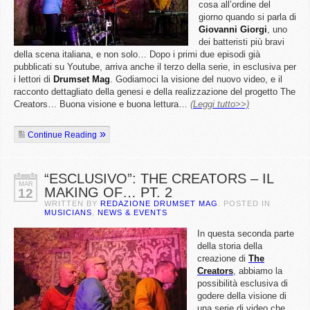
cosa all’ordine del
giorno quando si parla di
Giovanni
Giorgi
, uno
dei batteristi più bravi
della scena italiana, e non solo… Dopo i primi due episodi già
pubblicati su Youtube, arriva anche il terzo della serie, in esclusiva per
i lettori di
Drumset
Mag
. Godiamoci la visione del nuovo video, e il
racconto dettagliato della genesi e della realizzazione del progetto The
Creators… Buona visione e buona lettura…
(Leggi tutto>>)
Continue Reading
“ESCLUSIVO”: THE CREATORS – IL
MAR
MAKING OF… PT. 2
12
WRITTEN BY
REDAZIONE DRUMSET MAG
. POSTED IN
MUSICIANS
,
NEWS & EVENTS
In questa seconda parte
della storia della
creazione di
The
Creators
, abbiamo la
possibilità esclusiva di
godere della visione di
una serie di video che