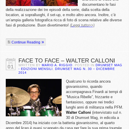
documentano le fasi
della realizzazione dei tre episodi della serie, dalla scelta della
location, ai sopralluoghi, il set-up, e molto altro ancora. Inoltre, c’è
un’ampia galleria fotografica ricca di foto di scena relative alle diverse
fasi di produzione. Buon divertimento!
(Leggi tutto>>)
Continue Reading
FACE TO FACE – WALTER CALLONI
DIC
WRITTEN BY
MARIO A. RIGGIO
. POSTED IN
DRUMSET MAG
01
- EDIZIONI MENSILI
,
DRUMSET MAG N. 30 – DICEMBRE
2014
Qualcuno lo ricorda ancora
giovanissimo, quando
accompagnava Finardi ai tempi di
“Musica Ribelle”, frizzante e
fantasioso, oppure nei tredici
lunghi anni di militanza nella PFM.
Walter
Calloni
(intervistato sul n.
30 di Drumset Mag, in edicola a
Dicembre 2014) ha iniziato con la batteria giovanissimo, al quarto
anno del liceo è quasi scappato da casa per fare la sua prima tournée.