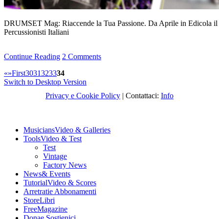
DRUMSET Mag: Riaccende la Tua Passione. Da Aprile in Edicola il 
Percussionisti Italiani
Continue Reading
2 Comments
«
»
First
30
31
32
33
34
Switch to Desktop Version
Privacy e Cookie Policy
| Contattaci:
Info
Musicians
Video & Galleries
Tools
Video & Test
Test
Vintage
Factory News
News
& Events
Tutorial
Video & Scores
Arretrati
e Abbonamenti
Store
Libri
Free
Magazine
Dona
e Sostienici