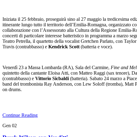
Iniziata il 25 febbraio, proseguirà sino al 27 maggio la tredicesima ed
itinerante lungo tutto il territorio dell’Emilia-Romagna, organizzato
collaborazione con l’Assessorato alla Cultura della Regione Emilia-Ro
concerti di particolare interesse batteristico in programma a marzo s
Teatro Petrella, il quartetto della vocalist Gretchen Parlato, con Taylor 
Travis (contrabbasso) e
Kendrick Scott
(batteria e voce).
Venerdì 23 a Massa Lombarda (RA), Sala del Carmine,
Fine and Mel
quintetto della cantante Eloisa Atti, con Matteo Raggi (sax tenore), Da
(contrabbasso) e
Vittorio Sicbaldi
(batteria). Sabato 24 marzo a Piace
band del trombonista Ray Anderson, con Lew Soloff (tromba), Matt 
on drums.
Continue Reading
Gen
02