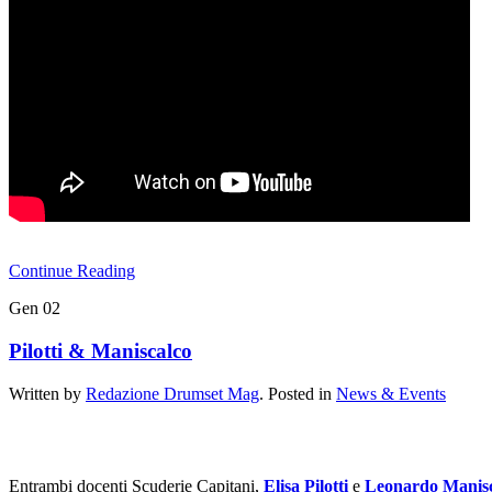
Continue Reading
Gen
02
Pilotti & Maniscalco
Written by
Redazione Drumset Mag
. Posted in
News & Events
Entrambi docenti Scuderie Capitani,
Elisa Pilotti
e
Leonardo Manis