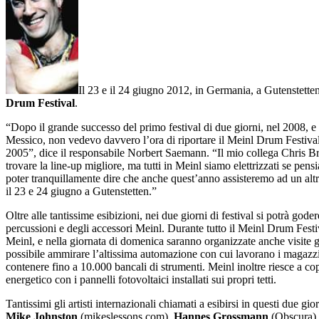
Il 23 e il 24 giugno 2012, in Germania, a Gutenstetten
Drum Festival
.
“Dopo il grande successo del primo festival di due giorni, nel 2008, e 
Messico, non vedevo davvero l’ora di riportare il Meinl Drum Festival 
2005”, dice il responsabile Norbert Saemann. “Il mio collega Chris B
trovare la line-up migliore, ma tutti in Meinl siamo elettrizzati se pe
poter tranquillamente dire che anche quest’anno assisteremo ad un altro
il 23 e 24 giugno a Gutenstetten.”
Oltre alle tantissime esibizioni, nei due giorni di festival si potrà gode
percussioni e degli accessori Meinl. Durante tutto il Meinl Drum Festiv
Meinl, e nella giornata di domenica saranno organizzate anche visite g
possibile ammirare l’altissima automazione con cui lavorano i magazzi
contenere fino a 10.000 bancali di strumenti. Meinl inoltre riesce a co
energetico con i pannelli fotovoltaici installati sui propri tetti.
Tantissimi gli artisti internazionali chiamati a esibirsi in questi due gio
Mike Johnston
(mikeslessons.com),
Hannes Grossmann
(Obscura)