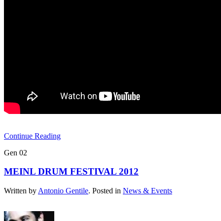
Continue Reading
Gen
02
MEINL DRUM FESTIVAL 2012
Written by
Antonio Gentile
. Posted in
News & Events