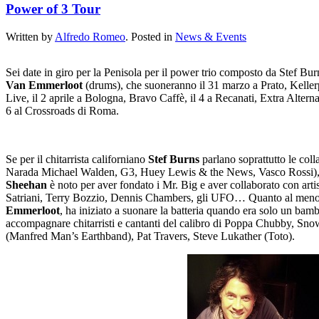
Power of 3 Tour
Written by
Alfredo Romeo
. Posted in
News & Events
Sei date in giro per la Penisola per il power trio composto da Stef Bur
Van Emmerloot
(drums), che suoneranno il 31 marzo a Prato, Kellerp
Live, il 2 aprile a Bologna, Bravo Caffè, il 4 a Recanati, Extra Alterna
6 al Crossroads di Roma.
Se per il chitarrista californiano
Stef Burns
parlano soprattutto le coll
Narada Michael Walden, G3, Huey Lewis & the News, Vasco Rossi), i
Sheehan
è noto per aver fondato i Mr. Big e aver collaborato con arti
Satriani, Terry Bozzio, Dennis Chambers, gli UFO… Quanto al meno c
Emmerloot
, ha iniziato a suonare la batteria quando era solo un bam
accompagnare chitarristi e cantanti del calibro di Poppa Chubby, S
(Manfred Man’s Earthband), Pat Travers, Steve Lukather (Toto).