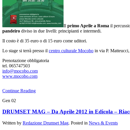
Il
primo Aprile a Roma
il percussi
pandeiro
diviso in due livelli: principianti e intermedi.
Il costo è di 35 euro o di 15 euro come uditori.
Lo stage si terrà presso il
centro culturale Mocobo
in via P. Matteucci
Prenotazione obbligatoria
tel. 065747503
info@mocobo.com
www.mocobo.com
Continue Reading
Gen
02
DRUMSET MAG – Da Aprile 2012 in Edicola – Riacce
Written by
Redazione Drumset Mag
. Posted in
News & Events