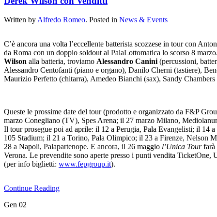
Derek Wilson con Venditti
Written by
Alfredo Romeo
. Posted in
News & Events
C’è ancora una volta l’eccellente batterista scozzese in tour con Anton
da Roma con un doppio soldout al PalaLottomatica lo scorso 8 marzo. 
Wilson
alla batteria, troviamo
Alessandro Canini
(percussioni, batter
Alessandro Centofanti (piano e organo), Danilo Cherni (tastiere), Bene
Maurizio Perfetto (chitarra), Amedeo Bianchi (sax), Sandy Chambers e 
Queste le prossime date del tour (prodotto e organizzato da F&P Gro
marzo Conegliano (TV), Spes Arena; il 27 marzo Milano, Mediolanu
Il tour prosegue poi ad aprile: il 12 a Perugia, Pala Evangelisti; il
105 Stadium; il 21 a Torino, Pala Olimpico; il 23 a Firenze, Nelson Ma
28 a Napoli, Palapartenope. E ancora, il 26 maggio
l’Unica Tour
farà
Verona. Le prevendite sono aperte presso i punti vendita TicketOne, Un
(per info biglietti:
www.fepgroup.it
).
Continue Reading
Gen
02