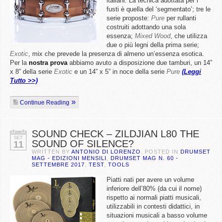
italiani. La tecnica adottata per i
fusti è quella del ‘segmentato’; tre le
serie proposte:
Pure
per rullanti
costruiti adottando una sola
essenza;
Mixed Wood
, che utilizza
due o più legni della prima serie;
Exotic
, mix che prevede la presenza di almeno un’essenza esotica.
Per la
nostra prova
abbiamo avuto a disposizione due tamburi, un 14”
x 8” della serie
Exotic
e un 14” x 5” in noce della serie
Pure
(Leggi
Tutto >>)
Continue Reading
SOUND CHECK – ZILDJIAN L80 THE
SET
SOUND OF SILENCE?
11
WRITTEN BY
ANTONIO DI LORENZO
. POSTED IN
DRUMSET
MAG - EDIZIONI MENSILI
,
DRUMSET MAG N. 60 -
SETTEMBRE 2017
,
TEST
,
TOOLS
Piatti nati per avere un volume
inferiore dell’80% (da cui il nome)
rispetto ai normali piatti musicali,
utilizzabili in contesti didattici, in
situazioni musicali a basso volume