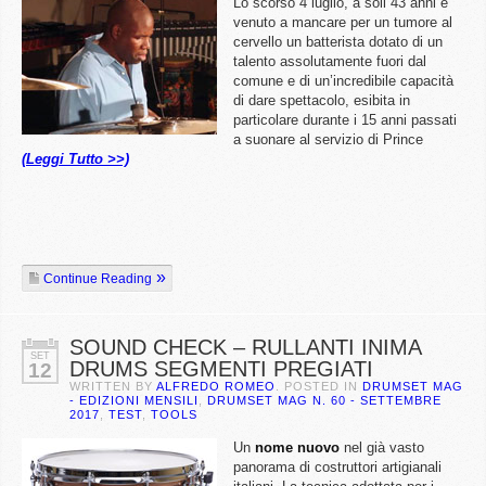
Lo scorso 4 luglio, a soli 43 anni è
venuto a mancare per un tumore al
cervello un batterista dotato di un
talento assolutamente fuori dal
comune e di un’incredibile capacità
di dare spettacolo, esibita in
particolare durante i 15 anni passati
a suonare al servizio di Prince
(Leggi Tutto >>)
Continue Reading
SOUND CHECK – RULLANTI INIMA
SET
DRUMS SEGMENTI PREGIATI
12
WRITTEN BY
ALFREDO ROMEO
. POSTED IN
DRUMSET MAG
- EDIZIONI MENSILI
,
DRUMSET MAG N. 60 - SETTEMBRE
2017
,
TEST
,
TOOLS
Un
nome nuovo
nel già vasto
panorama di costruttori artigianali