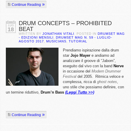
Continue Reading
DRUM CONCEPTS – PROHIBITED
LUG
BEAT
18
WRITTEN BY
JONATHAN VITALI
. POSTED IN
DRUMSET MAG
- EDIZIONI MENSILI
,
DRUMSET MAG N. 59 - LUGLIO-
AGOSTO 2017
,
MUSICIANS
,
TUTORIAL
Prendiamo ispirazione dalla drum
star
Jojo Mayer
e andiamo ad
analizzare il groove di “Jabom”,
eseguito dal vivo con la band
Nerve
in occasione del
Modern Drummer
Festival
del 2005. Ritmica veloce e
complessa, ricca di
ghost notes
,
uno stile che possiamo definire, con
un termine riduttivo,
Drum’n Bass
(Leggi Tutto >>)
Continue Reading