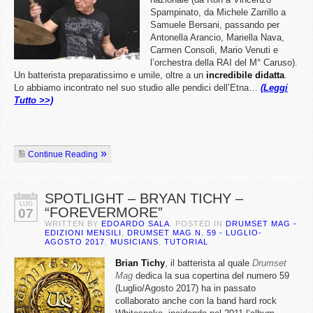
Spampinato, da Michele Zarrillo a
Samuele Bersani, passando per
Antonella Arancio, Mariella Nava,
Carmen Consoli, Mario Venuti e
l’orchestra della RAI del M° Caruso).
Un batterista preparatissimo e umile, oltre a un
incredibile didatta
.
Lo abbiamo incontrato nel suo studio alle pendici dell’Etna…
(Leggi
Tutto >>)
Continue Reading
SPOTLIGHT – BRYAN TICHY –
LUG
“FOREVERMORE”
07
WRITTEN BY
EDOARDO SALA
. POSTED IN
DRUMSET MAG -
EDIZIONI MENSILI
,
DRUMSET MAG N. 59 - LUGLIO-
AGOSTO 2017
,
MUSICIANS
,
TUTORIAL
Brian Tichy
, il batterista al quale
Drumset
Mag
dedica la sua copertina del numero 59
(Luglio/Agosto 2017) ha in passato
collaborato anche con la band hard rock