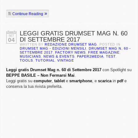
Continue Reading
LEGGI GRATIS DRUMSET MAG N. 60
SET
DI SETTEMBRE 2017
04
WRITTEN BY
REDAZIONE DRUMSET MAG
. POSTED IN
DRUMSET MAG - EDIZIONI MENSILI
,
DRUMSET MAG N. 60 -
SETTEMBRE 2017
,
FACTORY NEWS
,
FREE MAGAZINE
,
MUSICIANS
,
NEWS & EVENTS
,
PAPER2MEDIA
,
TEST
,
TOOLS
,
TUTORIAL
,
VINTAGE
Leggi gratis Drumset Mag n. 60 di Settembre 2017
con Spotlight su
BEPPE BASILE – Non Fermarsi Mai
.
Leggi gratis su
computer
,
tablet
e
smartphone
, e
scarica
in
pdf
e
conserva la tua rivista preferita.