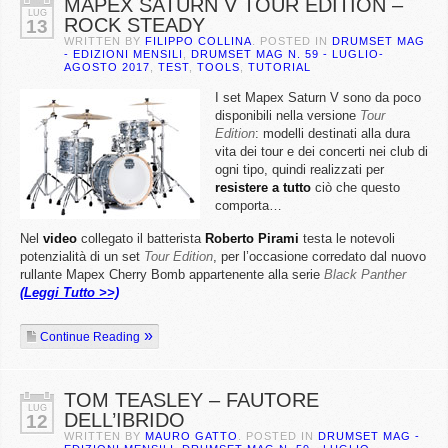
MAPEX SATURN V TOUR EDITION –
LUG
ROCK STEADY
13
WRITTEN BY
FILIPPO COLLINA
. POSTED IN
DRUMSET MAG
- EDIZIONI MENSILI
,
DRUMSET MAG N. 59 - LUGLIO-
AGOSTO 2017
,
TEST
,
TOOLS
,
TUTORIAL
I set Mapex Saturn V sono da poco
disponibili nella versione
Tour
Edition
: modelli destinati alla dura
vita dei tour e dei concerti nei club di
ogni tipo, quindi realizzati per
resistere a tutto
ciò che questo
comporta…
Nel
video
collegato il batterista
Roberto Pirami
testa le notevoli
potenzialità di un set
Tour Edition
, per l’occasione corredato dal nuovo
rullante Mapex Cherry Bomb appartenente alla serie
Black Panther
(Leggi Tutto >>)
Continue Reading
TOM TEASLEY – FAUTORE
LUG
DELL’IBRIDO
12
WRITTEN BY
MAURO GATTO
. POSTED IN
DRUMSET MAG -