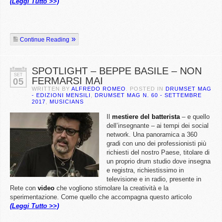
(Leggi Tutto >>)
Continue Reading
SPOTLIGHT – BEPPE BASILE – NON
SET
FERMARSI MAI
05
WRITTEN BY
ALFREDO ROMEO
. POSTED IN
DRUMSET MAG
- EDIZIONI MENSILI
,
DRUMSET MAG N. 60 - SETTEMBRE
2017
,
MUSICIANS
Il
mestiere del batterista
– e quello
dell’insegnante – ai tempi dei social
network. Una panoramica a 360
gradi con uno dei professionisti più
richiesti del nostro Paese, titolare di
un proprio drum studio dove insegna
e registra, richiestissimo in
televisione e in radio, presente in
Rete con
video
che vogliono stimolare la creatività e la
sperimentazione. Come quello che accompagna questo articolo
(Leggi Tutto >>)