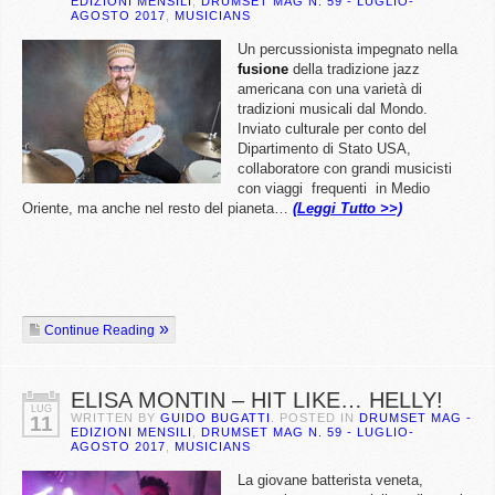
EDIZIONI MENSILI
,
DRUMSET MAG N. 59 - LUGLIO-
AGOSTO 2017
,
MUSICIANS
Un percussionista impegnato nella
fusione
della tradizione jazz
americana con una varietà di
tradizioni musicali dal Mondo.
Inviato culturale per conto del
Dipartimento di Stato USA,
collaboratore con grandi musicisti
con viaggi frequenti in Medio
Oriente, ma anche nel resto del pianeta…
(Leggi Tutto >>)
Continue Reading
ELISA MONTIN – HIT LIKE… HELLY!
LUG
WRITTEN BY
GUIDO BUGATTI
. POSTED IN
DRUMSET MAG -
11
EDIZIONI MENSILI
,
DRUMSET MAG N. 59 - LUGLIO-
AGOSTO 2017
,
MUSICIANS
La giovane batterista veneta,