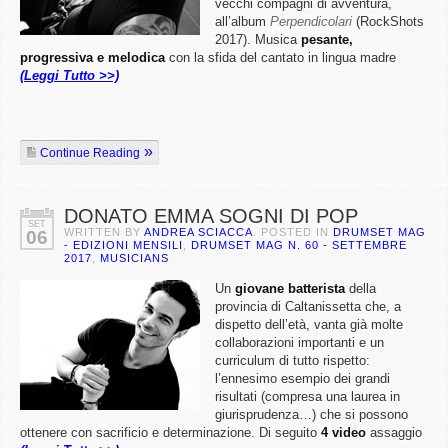
vecchi compagni di avventura,
all’album
Perpendicolari
(RockShots
2017). Musica
pesante,
progressiva e melodica
con la sfida del cantato in lingua madre
(Leggi Tutto >>)
Continue Reading
DONATO EMMA SOGNI DI POP
SET
WRITTEN BY
ANDREA SCIACCA
. POSTED IN
DRUMSET MAG
06
- EDIZIONI MENSILI
,
DRUMSET MAG N. 60 - SETTEMBRE
2017
,
MUSICIANS
Un
giovane batterista
della
provincia di Caltanissetta che, a
dispetto dell’età, vanta già molte
collaborazioni importanti e un
curriculum di tutto rispetto:
l’ennesimo esempio dei grandi
risultati (compresa una laurea in
giurisprudenza…) che si possono
ottenere con sacrificio e determinazione. Di seguito
4 video
assaggio