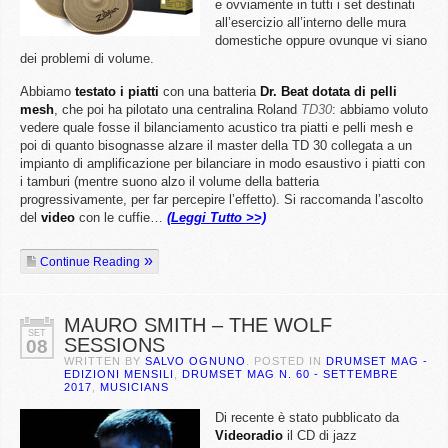
e ovviamente in tutti i set destinati
all’esercizio all’interno delle mura
domestiche oppure ovunque vi siano
dei problemi di volume.
Abbiamo
testato i piatti
con una batteria
Dr. Beat dotata di pelli
mesh
, che poi ha pilotato una centralina Roland
TD30
: abbiamo voluto
vedere quale fosse il bilanciamento acustico tra piatti e pelli mesh e
poi di quanto bisognasse alzare il master della TD 30 collegata a un
impianto di amplificazione per bilanciare in modo esaustivo i piatti con
i tamburi (mentre suono alzo il volume della batteria
progressivamente, per far percepire l’effetto). Si raccomanda l’ascolto
del
video
con le cuffie…
(Leggi Tutto >>)
Continue Reading
MAURO SMITH – THE WOLF
SET
SESSIONS
08
WRITTEN BY
SALVO OGNUNO
. POSTED IN
DRUMSET MAG -
EDIZIONI MENSILI
,
DRUMSET MAG N. 60 - SETTEMBRE
2017
,
MUSICIANS
Di recente è stato pubblicato da
Videoradio
il CD di jazz