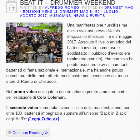
BEAT IT – DRUMMER WEEKEND
LUG
WRITTEN BY
ALFREDO ROMEO
. POSTED IN
DRUMSET MAG
17
- EDIZIONI MENSILI
,
DRUMSET MAG N. 59 - LUGLIO-
AGOSTO 2017
,
MUSICIANS
,
NEWS & EVENTS
Una manifestazione riuscitissima
quella svoltasi presso
Merula
Magazzino Musicale
il 6 e 7 maggio
2017. Assoluto il livello artistico dei
batteristi invitati, numeroso e
soddisfatto il pubblico (l’evento era
totalmente gratuito), che non solo ha
potuto ascoltare e avvicinare tanti
batteristi di fama nazionale e internazionale, ma ha anche potuto
approfittare delle tante offerte predisposte per l’occasione dal mega-
store di Roreto di Cherasco.
Nel
primo video
collegato a questo articolo potete ammirare parte
dell’esibizione di
Cora Coleman.
Il
secondo video
immortala invece l’inizio della manifestazione, con
oltre 100 batteristi impegnati a suonare all’unisono “Back in Black”
degli Ac/Dc
(Leggi Tutto >>)
Continue Reading