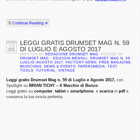
Continue Reading
LEGGI GRATIS DRUMSET MAG N. 59
LUG
DI LUGLIO E AGOSTO 2017
05
WRITTEN BY
REDAZIONE DRUMSET MAG
. POSTED IN
DRUMSET MAG - EDIZIONI MENSILI
,
DRUMSET MAG N. 59 -
LUGLIO-AGOSTO 2017
,
FACTORY NEWS
,
FREE MAGAZINE
,
MUSICIANS
,
NEWS & EVENTS
,
PAPER2MEDIA
,
TEST
,
TOOLS
,
TUTORIAL
,
VINTAGE
Leggi gratis Drumset Mag n. 59 di Luglio e Agosto 2017,
con
Spotlight su
BRIAN TICHY – Il Marchio di Bonzo
.
Leggi gratis su
computer
,
tablet
e
smartphone
, e
scarica
in
pdf
e
conserva la tua rivista preferita.