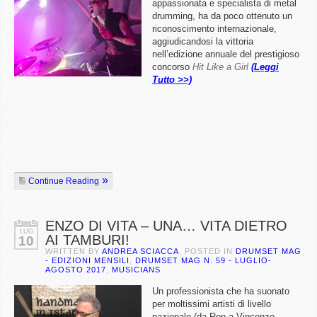
appassionata e specialista di metal
drumming, ha da poco ottenuto un
riconoscimento internazionale,
aggiudicandosi la vittoria
nell’edizione annuale del prestigioso
concorso
Hit Like a Girl
(Leggi
Tutto >>)
Continue Reading
ENZO DI VITA – UNA… VITA DIETRO
LUG
AI TAMBURI!
10
WRITTEN BY
ANDREA SCIACCA
. POSTED IN
DRUMSET MAG
- EDIZIONI MENSILI
,
DRUMSET MAG N. 59 - LUGLIO-
AGOSTO 2017
,
MUSICIANS
Un professionista che ha suonato
per moltissimi artisti di livello
nazionale (da Ron a Vincenzo