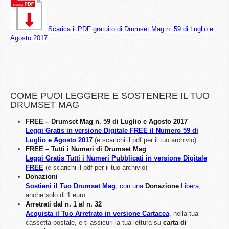
Scarica il PDF gratuito di Drumset Mag n. 59 di Luglio e
Agosto 2017
COME PUOI LEGGERE E SOSTENERE IL TUO
DRUMSET MAG
FREE – Drumset Mag n. 59 di Luglio e Agosto 2017
Leggi Gratis in versione Digitale FREE il Numero 59 di
Luglio e Agosto 2017
(e scarichi il pdf per il tuo archivio)
FREE – Tutti i Numeri di Drumset Mag
Leggi Gratis Tutti i Numeri Pubblicati in versione Digitale
FREE
(e scarichi il pdf per il tuo archivio)
Donazioni
Sostieni il Tuo Drumset Mag
, con una
Donazione
Libera
,
anche solo di 1 euro
Arretrati dal n. 1 al n. 32
Acquista il Tuo Arretrato in versione Cartacea
, nella tua
cassetta postale, e ti assicuri la tua lettura su
carta di