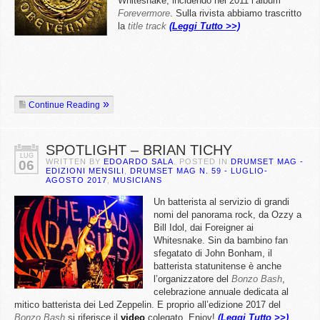
Whitesnake, incidendo nel 2011 l’album
Forevermore
. Sulla rivista abbiamo trascritto
la
title track
(Leggi Tutto >>)
Continue Reading
SPOTLIGHT – BRIAN TICHY
LUG
WRITTEN BY
EDOARDO SALA
. POSTED IN
DRUMSET MAG -
06
EDIZIONI MENSILI
,
DRUMSET MAG N. 59 - LUGLIO-
AGOSTO 2017
,
MUSICIANS
Un batterista al servizio di grandi
nomi del panorama rock, da Ozzy a
Bill Idol, dai Foreigner ai
Whitesnake. Sin da bambino fan
sfegatato di John Bonham, il
batterista statunitense è anche
l’organizzatore del
Bonzo Bash
,
celebrazione annuale dedicata al
mitico batterista dei Led Zeppelin. E proprio all’edizione 2017 del
Bonzo Bash
si riferisce il
video
colegato. Enjoy!
(Leggi Tutto >>)