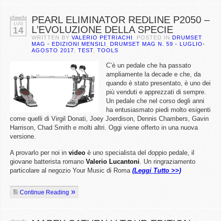
PEARL ELIMINATOR REDLINE P2050 –
LUG
L’EVOLUZIONE DELLA SPECIE
14
WRITTEN BY
VALERIO PETRIACHI
. POSTED IN
DRUMSET
MAG - EDIZIONI MENSILI
,
DRUMSET MAG N. 59 - LUGLIO-
AGOSTO 2017
,
TEST
,
TOOLS
C’è un pedale che ha passato
ampliamente la decade e che, da
quando è stato presentato, è uno dei
più venduti e apprezzati di sempre.
Un pedale che nel corso degli anni
ha entusiasmato piedi molto esigenti
come quelli di Virgil Donati, Joey Joerdison, Dennis Chambers, Gavin
Harrison, Chad Smith e molti altri. Oggi viene offerto in una nuova
versione.
A provarlo per noi in
video
è uno specialista del doppio pedale, il
giovane batterista romano
Valerio Lucantoni
. Un ringraziamento
particolare al negozio Your Music di Roma
(Leggi Tutto >>)
Continue Reading