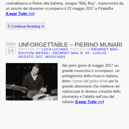
contrabbasso e Roker alla batteria, esegue “Billy Boy”, impreziosita da
un assolo del drummer scomparso il 22 maggio 2017 a Filadelﬁa
(Leggi Tutto >>)
Continue Reading
UNFORGETTABLE – PIERINO MUNARI
LUG
WRITTEN BY
LUCA LUCIANO
. POSTED IN
DRUMSET MAG -
19
EDIZIONI MENSILI
,
DRUMSET MAG N. 59 - LUGLIO-
AGOSTO 2017
,
MUSICIANS
Nei primi giorni di maggio 2017 un
grande musicista è scomparso, un
protagonista della musica italiana,
detto
l’uomo dal polso d’oro
per la
grande attenzione che metteva nel
valorizzare le diverse sonorità dello
strumento e l’abilità nell’uso del
rullante
(Leggi Tutto >>)