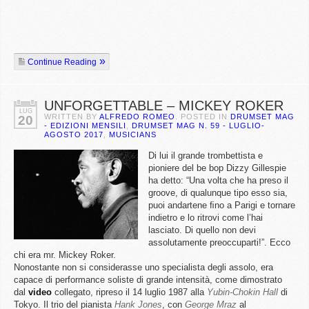
Continue Reading
UNFORGETTABLE – MICKEY ROKER
LUG
WRITTEN BY
ALFREDO ROMEO
. POSTED IN
DRUMSET MAG
20
- EDIZIONI MENSILI
,
DRUMSET MAG N. 59 - LUGLIO-
AGOSTO 2017
,
MUSICIANS
Di lui il grande trombettista e
pioniere del be bop Dizzy Gillespie
ha detto: “Una volta che ha preso il
groove, di qualunque tipo esso sia,
puoi andartene ﬁno a Parigi e tornare
indietro e lo ritrovi come l’hai
lasciato. Di quello non devi
assolutamente preoccuparti!”. Ecco
chi era mr. Mickey Roker.
Nonostante non si considerasse uno specialista degli assolo, era
capace di performance soliste di grande intensità, come dimostrato
dal
video
collegato, ripreso il 14 luglio 1987 alla
Yubin-Chokin Hall
di
Tokyo. Il trio del pianista
Hank Jones
, con
George Mraz
al