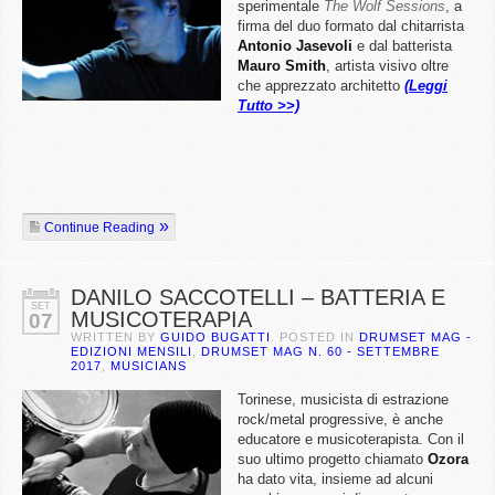
sperimentale
The Wolf Sessions
, a
firma del duo formato dal chitarrista
Antonio Jasevoli
e dal batterista
Mauro Smith
, artista visivo oltre
che apprezzato architetto
(Leggi
Tutto >>)
Continue Reading
DANILO SACCOTELLI – BATTERIA E
SET
MUSICOTERAPIA
07
WRITTEN BY
GUIDO BUGATTI
. POSTED IN
DRUMSET MAG -
EDIZIONI MENSILI
,
DRUMSET MAG N. 60 - SETTEMBRE
2017
,
MUSICIANS
Torinese, musicista di estrazione
rock/metal progressive, è anche
educatore e musicoterapista. Con il
suo ultimo progetto chiamato
Ozora
ha dato vita, insieme ad alcuni