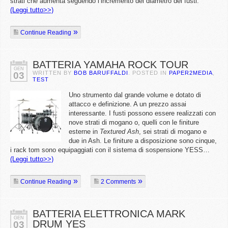
strati che aumenta seguendo l’incremento del diametro dei fusti.
(Leggi tutto>>)
Continue Reading
BATTERIA YAMAHA ROCK TOUR
GEN
WRITTEN BY
BOB BARUFFALDI
. POSTED IN
PAPER2MEDIA
,
03
TEST
Uno strumento dal grande volume e dotato di
attacco e definizione. A un prezzo assai
interessante. I fusti possono essere realizzati con
nove strati di mogano o, quelli con le finiture
esterne in
Textured Ash
, sei strati di mogano e
due in Ash. Le finiture a disposizione sono cinque,
i rack tom sono equipaggiati con il sistema di sospensione YESS…
(Leggi tutto>>)
Continue Reading
2 Comments
BATTERIA ELETTRONICA MARK
GEN
DRUM YES
03