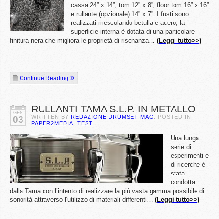
cassa 24” x 14”, tom 12” x 8”, floor tom 16” x 16”
e rullante (opzionale) 14” x 7”. I fusti sono
realizzati mescolando betulla e acero, la
superficie interna è dotata di una particolare
finitura nera che migliora le proprietà di risonanza…
(Leggi tutto>>)
Continue Reading
RULLANTI TAMA S.L.P. IN METALLO
GEN
WRITTEN BY
REDAZIONE DRUMSET MAG
. POSTED IN
03
PAPER2MEDIA
,
TEST
Una lunga
serie di
esperimenti e
di ricerche è
stata
condotta
dalla Tama con l’intento di realizzare la più vasta gamma possibile di
sonorità attraverso l’utilizzo di materiali differenti…
(Leggi tutto>>)