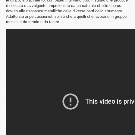
le dita o, a piacimento, con battenti di vario tipo. Il suono che produce
è delicato e avvolgente, impreziosito da un naturale effetto chorus
dovuto alle risonanze metalliche delle diverse parti dello strumento.
Adatto sia ai percussionisti solisti che a quelli che lavorano in gruppo,
musicisti da strada e da teatro.