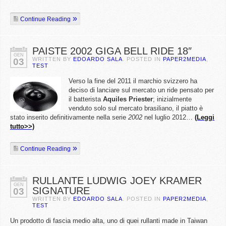
Continue Reading
PAISTE 2002 GIGA BELL RIDE 18″
GEN
WRITTEN BY
EDOARDO SALA
. POSTED IN
PAPER2MEDIA
,
03
TEST
Verso la fine del 2011 il marchio svizzero ha
deciso di lanciare sul mercato un ride pensato per
il batterista
Aquiles Priester
; inizialmente
venduto solo sul mercato brasiliano, il piatto è
stato inserito definitivamente nella serie
2002
nel luglio 2012…
(Leggi
tutto>>)
Continue Reading
RULLANTE LUDWIG JOEY KRAMER
GEN
SIGNATURE
03
WRITTEN BY
EDOARDO SALA
. POSTED IN
PAPER2MEDIA
,
TEST
Un prodotto di fascia medio alta, uno di quei rullanti made in Taiwan