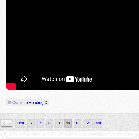
Continue Reading
»
First
6
7
8
9
10
11
12
Last