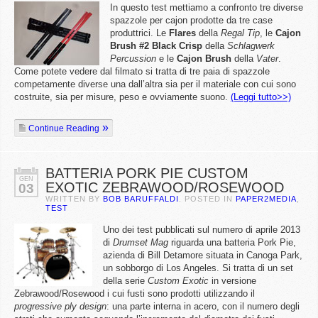
In questo test mettiamo a confronto tre diverse
spazzole per cajon prodotte da tre case
produttrici. Le
Flares
della
Regal Tip
, le
Cajon
Brush #2 Black Crisp
della
Schlagwerk
Percussion
e le
Cajon Brush
della
Vater
.
Come potete vedere dal filmato si tratta di tre paia di spazzole
competamente diverse una dall’altra sia per il materiale con cui sono
costruite, sia per misure, peso e ovviamente suono.
(Leggi tutto>>)
Continue Reading
BATTERIA PORK PIE CUSTOM
GEN
EXOTIC ZEBRAWOOD/ROSEWOOD
03
WRITTEN BY
BOB BARUFFALDI
. POSTED IN
PAPER2MEDIA
,
TEST
Uno dei test pubblicati sul numero di aprile 2013
di
Drumset Mag
riguarda una batteria Pork Pie,
azienda di Bill Detamore situata in Canoga Park,
un sobborgo di Los Angeles. Si tratta di un set
della serie
Custom Exotic
in versione
Zebrawood/Rosewood i cui fusti sono prodotti utilizzando il
progressive ply design
: una parte interna in acero, con il numero degli