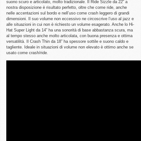
suono scuro e articolato, molto tradizionale. Il Ride Sizzle da 22” a
nostra disposizione è risultato perfetto, oltre che come ride, anche
nelle accentazioni sul bordo e nell’uso come crash leggero di grandi
dimensioni. Il suo volume non eccessivo ne circoscrive l’uso al jazz e
alle situazioni in cui non è richiesto un volume esagerato. Anche lo Hi-
Hat Super Light da 14” ha una sonorità di base abbastanza scura, ma
al tempo stesso anche molto articolata, con buona presenza e ottima
versatilità. Il Crash Thin da 18” ha spessore sottile e suono caldo e
tagliente. Ideale in situazioni di volume non elevato è ottimo anche se
usato come crash/ride.