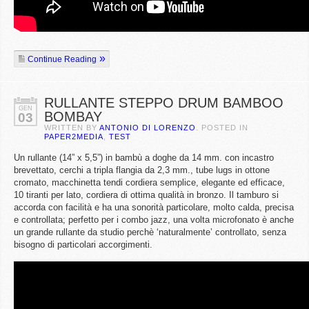
Continue Reading
RULLANTE STEPPO DRUM BAMBOO
GEN
BOMBAY
03
WRITTEN BY
ANTONIO DI LORENZO
. POSTED IN
PAPER2MEDIA
,
TEST
Un rullante (14” x 5,5”) in bambù a doghe da 14 mm. con incastro
brevettato, cerchi a tripla flangia da 2,3 mm., tube lugs in ottone
cromato, macchinetta tendi cordiera semplice, elegante ed efficace,
10 tiranti per lato, cordiera di ottima qualità in bronzo. Il tamburo si
accorda con facilità e ha una sonorità particolare, molto calda, precisa
e controllata; perfetto per i combo jazz, una volta microfonato è anche
un grande rullante da studio perchè ‘naturalmente’ controllato, senza
bisogno di particolari accorgimenti.