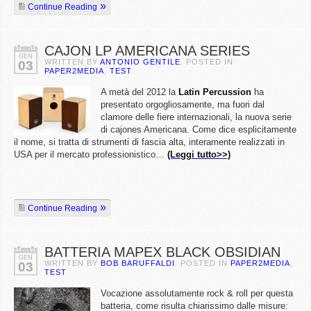
Continue Reading
CAJON LP AMERICANA SERIES
GEN
WRITTEN BY
ANTONIO GENTILE
. POSTED IN
03
PAPER2MEDIA
,
TEST
A metà del 2012 la
Latin Percussion
ha
presentato orgogliosamente, ma fuori dal
clamore delle fiere internazionali, la nuova serie
di cajones Americana. Come dice esplicitamente
il nome, si tratta di strumenti di fascia alta, interamente realizzati in
USA per il mercato professionistico…
(Leggi tutto>>)
Continue Reading
BATTERIA MAPEX BLACK OBSIDIAN
GEN
WRITTEN BY
BOB BARUFFALDI
. POSTED IN
PAPER2MEDIA
,
03
TEST
Vocazione assolutamente rock & roll per questa
batteria, come risulta chiarissimo dalle misure: