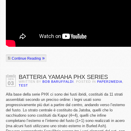
Continue Reading
BATTERIA YAMAHA PHX SERIES
GEN
WRITTEN BY
BOB BARUFFALDI
. POSTED IN
PAPER2MEDIA
,
03
TEST
Alla base della serie PHX ci sono dei fusti ibridi, costituiti da 11 strati
assemblati secondo un preciso ordine: i legni usati sono
progressivamente più duri a partire dal centro, andando verso l’esterno
del fusto. Lo strato centrale è costituito da Jatoba, quelli che lo
racchiudono sono costituiti da Kapur (4+4), quelli che infine
completano l’esterno e l’interno del fusto (1+1) sono realizzati in acero
(ma alcuni fusti utilizzano uno strato esterno in Burled Ash).