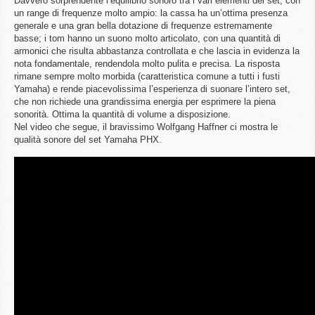
Davvero sorprendente l’equilibrio sonoro tra i vari elementi del set, con
un range di frequenze molto ampio: la cassa ha un’ottima presenza
generale e una gran bella dotazione di frequenze estremamente
basse; i tom hanno un suono molto articolato, con una quantità di
armonici che risulta abbastanza controllata e che lascia in evidenza la
nota fondamentale, rendendola molto pulita e precisa. La risposta
rimane sempre molto morbida (caratteristica comune a tutti i fusti
Yamaha) e rende piacevolissima l’esperienza di suonare l’intero set,
che non richiede una grandissima energia per esprimere la piena
sonorità. Ottima la quantità di volume a disposizione.
Nel video che segue, il bravissimo Wolfgang Haffner ci mostra le
qualità sonore del set Yamaha PHX.