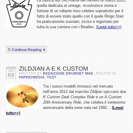
La rubrica
My Old Flame
del numero di marzo 2013,
quella dedicata al vintage, ricostruisce storia e
fortune di un rullante reso celebre soprattutto per il
fatto di essere stato quello con il quale Ringo Starr
ha praticamente suonato, inciso e registrato per
tutta la sua carriera con i Beatles.
(Leggi tutto>>)
Continue Reading
ZILDJIAN A E K CUSTOM
GEN
WRITTEN BY
REDAZIONE DRUMSET MAG
. POSTED IN
03
PAPER2MEDIA
,
TEST
Tra i nuovo modelli immessi nel mercato
nell’anno 2012 dal marchio Zildjian spiccano due
K Custom Dark Complex Ride
e un
A Custom
20th Anniversary Ride
, che celebra il ventesimo
anniversario della serie nata nel 1992…
(Leggi
tutto>>)