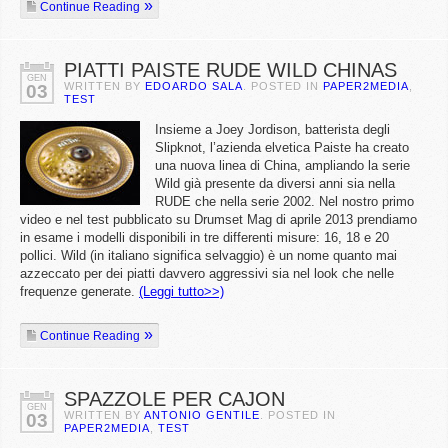
Continue Reading
PIATTI PAISTE RUDE WILD CHINAS
GEN
WRITTEN BY
EDOARDO SALA
. POSTED IN
PAPER2MEDIA
,
03
TEST
Insieme a Joey Jordison, batterista degli
Slipknot, l’azienda elvetica Paiste ha creato
una nuova linea di China, ampliando la serie
Wild già presente da diversi anni sia nella
RUDE che nella serie 2002. Nel nostro primo
video e nel test pubblicato su Drumset Mag di aprile 2013 prendiamo
in esame i modelli disponibili in tre differenti misure: 16, 18 e 20
pollici. Wild (in italiano significa selvaggio) è un nome quanto mai
azzeccato per dei piatti davvero aggressivi sia nel look che nelle
frequenze generate.
(Leggi tutto>>)
Continue Reading
SPAZZOLE PER CAJON
GEN
WRITTEN BY
ANTONIO GENTILE
. POSTED IN
03
PAPER2MEDIA
,
TEST