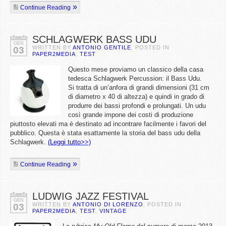
Continue Reading
SCHLAGWERK BASS UDU
GEN
WRITTEN BY
ANTONIO GENTILE
. POSTED IN
03
PAPER2MEDIA
,
TEST
Questo mese proviamo un classico della casa
tedesca Schlagwerk Percussion: il Bass Udu.
Si tratta di un’anfora di grandi dimensioni (31 cm
di diametro x 40 di altezza) e quindi in grado di
produrre dei bassi profondi e prolungati. Un udu
così grande impone dei costi di produzione
piuttosto elevati ma è destinato ad incontrare facilmente i favori del
pubblico. Questa è stata esattamente la storia del bass udu della
Schlagwerk.
(Leggi tutto>>)
Continue Reading
LUDWIG JAZZ FESTIVAL
GEN
WRITTEN BY
ANTONIO DI LORENZO
. POSTED IN
03
PAPER2MEDIA
,
TEST
,
VINTAGE