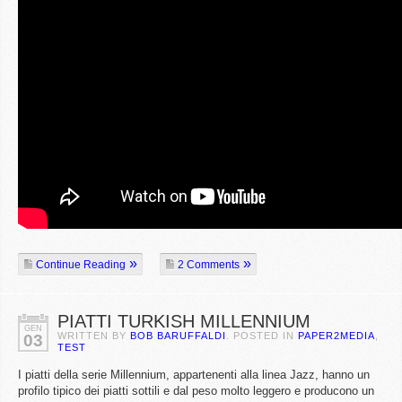
Continue Reading
2 Comments
PIATTI TURKISH MILLENNIUM
GEN
WRITTEN BY
BOB BARUFFALDI
. POSTED IN
PAPER2MEDIA
,
03
TEST
I piatti della serie Millennium, appartenenti alla linea Jazz, hanno un
profilo tipico dei piatti sottili e dal peso molto leggero e producono un