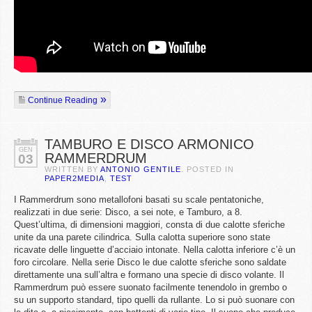
Continue Reading
TAMBURO E DISCO ARMONICO
GEN
RAMMERDRUM
03
WRITTEN BY
ANTONIO GENTILE
. POSTED IN
PAPER2MEDIA
,
TEST
I Rammerdrum sono metallofoni basati su scale pentatoniche,
realizzati in due serie: Disco, a sei note, e Tamburo, a 8.
Quest’ultima, di dimensioni maggiori, consta di due calotte sferiche
unite da una parete cilindrica. Sulla calotta superiore sono state
ricavate delle linguette d’acciaio intonate. Nella calotta inferiore c’è un
foro circolare. Nella serie Disco le due calotte sferiche sono saldate
direttamente una sull’altra e formano una specie di disco volante. Il
Rammerdrum può essere suonato facilmente tenendolo in grembo o
su un supporto standard, tipo quelli da rullante. Lo si può suonare con