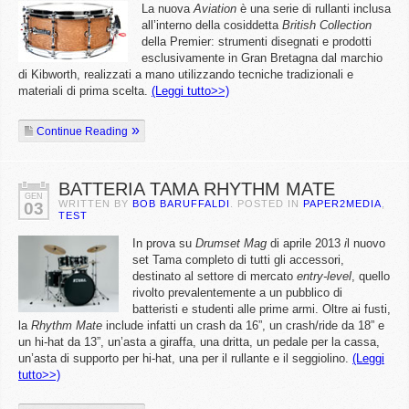
La nuova
Aviation
è una serie di rullanti inclusa
all’interno della cosiddetta
British Collection
della Premier: strumenti disegnati e prodotti
esclusivamente in Gran Bretagna dal marchio
di Kibworth, realizzati a mano utilizzando tecniche tradizionali e
materiali di prima scelta.
(Leggi tutto>>)
Continue Reading
BATTERIA TAMA RHYTHM MATE
GEN
WRITTEN BY
BOB BARUFFALDI
. POSTED IN
PAPER2MEDIA
,
03
TEST
In prova su
Drumset Mag
di aprile 2013
i
l nuovo
set Tama completo di tutti gli accessori,
destinato al settore di mercato
entry-level
, quello
rivolto prevalentemente a un pubblico di
batteristi e studenti alle prime armi. Oltre ai fusti,
la
Rhythm Mate
include infatti un crash da 16”, un crash/ride da 18” e
un hi-hat da 13”, un’asta a giraffa, una dritta, un pedale per la cassa,
un’asta di supporto per hi-hat, una per il rullante e il seggiolino.
(Leggi
tutto>>)