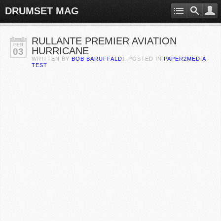
DRUMSET MAG
RULLANTE PREMIER AVIATION
GEN
HURRICANE
03
WRITTEN BY
BOB BARUFFALDI
. POSTED IN
PAPER2MEDIA
,
TEST