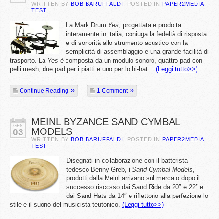
WRITTEN BY
BOB BARUFFALDI
. POSTED IN
PAPER2MEDIA
,
TEST
La Mark Drum
Yes
, progettata e prodotta
interamente in Italia, coniuga la fedeltà di risposta
e di sonorità allo strumento acustico con la
semplicità di assemblaggio e una grande facilità di
trasporto. La
Yes
è
composta da un modulo sonoro, quattro pad con
pelli mesh, due pad per i piatti e uno per lo hi-hat…
(Leggi tutto>>)
Continue Reading
1 Comment
MEINL BYZANCE SAND CYMBAL
GEN
MODELS
03
WRITTEN BY
BOB BARUFFALDI
. POSTED IN
PAPER2MEDIA
,
TEST
Disegnati in collaborazione con il batterista
tedesco Benny Greb, i
Sand Cymbal Models
,
prodotti dalla Meinl arrivano sul mercato dopo il
successo riscosso dai Sand Ride da 20″ e 22″ e
dai Sand Hats da 14″ e riflettono alla perfezione lo
stile e il suono del musicista teutonico.
(Leggi tutto>>)